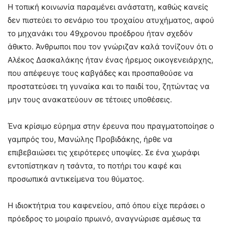
Η τοπική κοινωνία παραμένει ανάστατη, καθώς κανείς
δεν πιστεύει το σενάριο του τροχαίου ατυχήματος, αφού
το μηχανάκι του 49χρονου προέδρου ήταν σχεδόν
άθικτο. Άνθρωποι που τον γνώριζαν καλά τονίζουν ότι ο
Αλέκος Δασκαλάκης ήταν ένας ήρεμος οικογενειάρχης,
που απέφευγε τους καβγάδες και προσπαθούσε να
προστατεύσει τη γυναίκα και το παιδί του, ζητώντας να
μην τους ανακατεύουν σε τέτοιες υποθέσεις.
Ένα κρίσιμο εύρημα στην έρευνα που πραγματοποίησε ο
γαμπρός του, Μανώλης Προβιδάκης, ήρθε να
επιβεβαιώσει τις χειρότερες υποψίες. Σε ένα χωράφι
εντοπίστηκαν η τσάντα, το ποτήρι του καφέ και
προσωπικά αντικείμενα του θύματος.
Η ιδιοκτήτρια του καφενείου, από όπου είχε περάσει ο
πρόεδρος το μοιραίο πρωινό, αναγνώρισε αμέσως τα