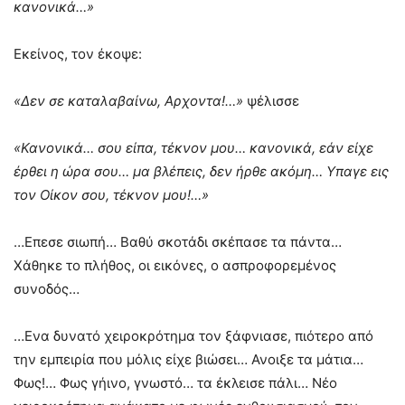
κανονικά…»
Εκείνος, τον έκοψε:
«Δεν σε καταλαβαίνω, Αρχοντα!…»
ψέλισσε
«Κανονικά… σου είπα, τέκνον μου… κανονικά, εάν είχε
έρθει η ώρα σου… μα βλέπεις, δεν ήρθε ακόμη… Υπαγε εις
τον Οίκον σου, τέκνον μου!…»
…Επεσε σιωπή… Βαθύ σκοτάδι σκέπασε τα πάντα…
Χάθηκε το πλήθος, οι εικόνες, ο ασπροφορεμένος
συνοδός…
…Ενα δυνατό χειροκρότημα τον ξάφνιασε, πιότερο από
την εμπειρία που μόλις είχε βιώσει… Ανοιξε τα μάτια…
Φως!… Φως γήινο, γνωστό… τα έκλεισε πάλι… Νέο