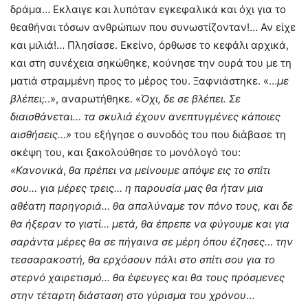
δράμα… Εκλαιγε και λυπόταν εγκεφαλικά και όχι για το
θεαθήναι τόσων ανθρώπων που συνωστίζονταν!… Αν είχε
και μιλιά!… Πλησίασε. Εκείνο, όρθωσε το κεφάλι αρχικά,
και στη συνέχεια σηκώθηκε, κούνησε την ουρά του με τη
ματιά στραμμένη προς το μέρος του. Ξαφνιάστηκε. «…
με
βλέπει;.
.», αναρωτήθηκε. «
Όχι,
δε σε βλέπει. Σε
διαισθάνεται… τα σκυλιά έχουν ανεπτυγμένες κάποιες
αισθήσεις…»
του εξήγησε ο συνοδός του που διάβασε τη
σκέψη του, και ξακολούθησε το μονόλογό του:
«Κανονικά
,
θα πρέπει να μείνουμε απόψε εις το σπίτι
σου… για μέρες τρεις… η παρουσία μας θα ήταν μια
αθέατη παρηγοριά… θα απαλύναμε τον πόνο τους, και δε
θα ήξεραν το γιατί… μετά, θα έπρεπε να φύγουμε και για
σαράντα μέρες θα σε πήγαινα σε μέρη όπου έζησες… την
τεσσαρακοστή, θα ερχόσουν πάλι στο σπίτι σου για το
στερνό χαιρετισμό… θα έφευγες και θα τους πρόσμενες
στην τέταρτη διάσταση στο γύρισμα του χρόνου
…