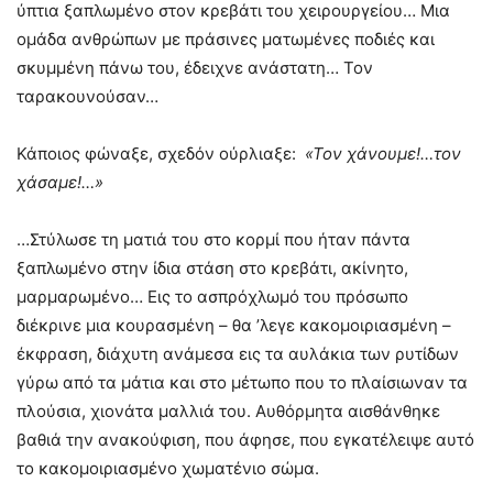
ύπτια ξαπλωμένο στον κρεβάτι του χειρουργείου… Μια
ομάδα ανθρώπων με πράσινες ματωμένες ποδιές και
σκυμμένη πάνω του, έδειχνε ανάστατη… Τον
ταρακουνούσαν…
Κάποιος φώναξε, σχεδόν ούρλιαξε:
«Τον χάνουμε!…τον
χάσαμε!…»
…Στύλωσε τη ματιά του στο κορμί που ήταν πάντα
ξαπλωμένο στην ίδια στάση στο κρεβάτι, ακίνητο,
μαρμαρωμένο… Εις το ασπρόχλωμό του πρόσωπο
διέκρινε μια κουρασμένη – θα ’λεγε κακομοιριασμένη –
έκφραση, διάχυτη ανάμεσα εις τα αυλάκια των ρυτίδων
γύρω από τα μάτια και στο μέτωπο που το πλαίσιωναν τα
πλούσια, χιονάτα μαλλιά του. Αυθόρμητα αισθάνθηκε
βαθιά την ανακούφιση, που άφησε, που εγκατέλειψε αυτό
το κακομοιριασμένο χωματένιο σώμα.