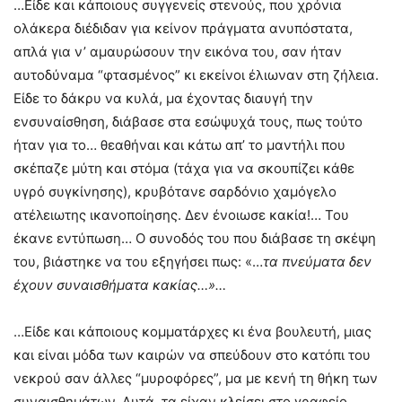
…Είδε και κάποιους συγγενείς στενούς, που χρόνια
ολάκερα διέδιδαν για κείνον πράγματα ανυπόστατα,
απλά για ν’ αμαυρώσουν την εικόνα του, σαν ήταν
αυτοδύναμα “φτασμένος” κι εκείνοι έλιωναν στη ζήλεια.
Είδε το δάκρυ να κυλά, μα έχοντας διαυγή την
ενσυναίσθηση, διάβασε στα εσώψυχά τους, πως τούτο
ήταν για το… θεαθήναι και κάτω απ’ το μαντήλι που
σκέπαζε μύτη και στόμα (τάχα για να σκουπίζει κάθε
υγρό συγκίνησης), κρυβότανε σαρδόνιο χαμόγελο
ατέλειωτης ικανοποίησης. Δεν ένοιωσε κακία!… Του
έκανε εντύπωση… Ο συνοδός του που διάβασε τη σκέψη
του, βιάστηκε να του εξηγήσει πως: «…
τα πνεύματα δεν
έχουν συναισθήματα κακίας…»…
…Είδε και κάποιους κομματάρχες κι ένα βουλευτή, μιας
και είναι μόδα των καιρών να σπεύδουν στο κατόπι του
νεκρού σαν άλλες “μυροφόρες”, μα με κενή τη θήκη των
συναισθημάτων. Αυτά, τα είχαν κλείσει στο γραφείο