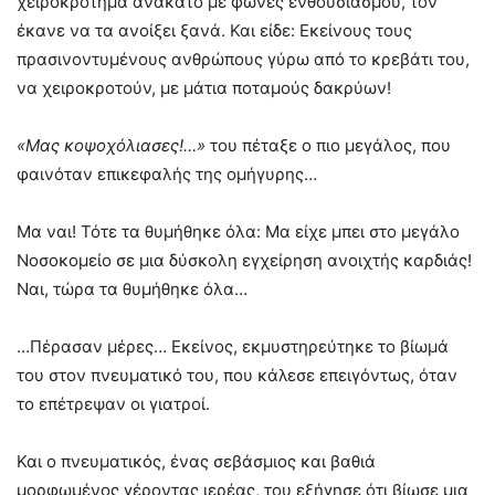
χειροκρότημα ανάκατο με φωνές ενθουσιασμού, τον
έκανε να τα ανοίξει ξανά. Και είδε: Εκείνους τους
πρασινοντυμένους ανθρώπους γύρω από το κρεβάτι του,
να χειροκροτούν, με μάτια ποταμούς δακρύων!
«Μας κοψοχόλιασες!…»
του πέταξε ο πιο μεγάλος, που
φαινόταν επικεφαλής της ομήγυρης…
Μα ναι! Τότε τα θυμήθηκε όλα: Μα είχε μπει στο μεγάλο
Νοσοκομείο σε μια δύσκολη εγχείρηση ανοιχτής καρδιάς!
Ναι, τώρα τα θυμήθηκε όλα…
…Πέρασαν μέρες… Εκείνος, εκμυστηρεύτηκε το βίωμά
του στον πνευματικό του, που κάλεσε επειγόντως, όταν
το επέτρεψαν οι γιατροί.
Και ο πνευματικός, ένας σεβάσμιος και βαθιά
μορφωμένος γέροντας ιερέας, του εξήγησε ότι βίωσε μια