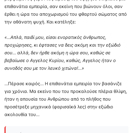
επιθανάτια εμπειρία, σαν εκείνη που βιώνουν όλοι, σαν
έρθει η ώρα του αποχωρισμού του φθαρτού σώματος από
την αθάνατη ψυχή. Και κατέληξε:
«…Απλά, παιδί μου, είσαι ενορατικός άνθρωπος,
προχώρησες, κι έφτασες να δεις ακόμη και την εξώδιό
σου… αλλά, δεν ήρθε ακόμη η ώρα σου, καθώς σε
βεβαίωσε ο Αγγελος Κυρίου, καθώς, Αγγελος ήταν ο
συνοδός σου με τον λευκό χιτώνα!…»
…Πέρασε καιρός… Η επιθανάτια εμπειρία τον βασάνιζε
για χρόνια. Μα εκείνο που του προκαλούσε πλέρια θλίψη,
ήταν η απουσία του Ανθρώπου από το πλήθος που
προσέτρεξε μηχανικά (φαρισαϊκά λες) στην εξώδιο
ακολουθία του…