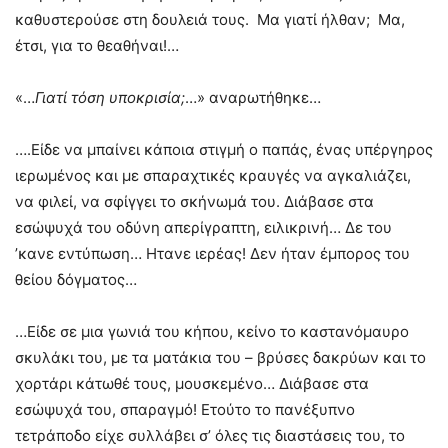
καθυστερούσε στη δουλειά τους. Μα γιατί ήλθαν; Μα,
έτσι, για το θεαθήναι!…
«…
Γιατί τόση υποκρισία;
…» αναρωτήθηκε…
….Είδε να μπαίνει κάποια στιγμή ο παπάς, ένας υπέργηρος
ιερωμένος και με σπαραχτικές κραυγές να αγκαλιάζει,
να φιλεί, να σφίγγει το σκήνωμά του. Διάβασε στα
εσώψυχά του οδύνη απερίγραπτη, ειλικρινή… Δε του
’κανε εντύπωση… Ητανε ιερέας! Δεν ήταν έμπορος του
θείου δόγματος…
…Είδε σε μια γωνιά του κήπου, κείνο το καστανόμαυρο
σκυλάκι του, με τα ματάκια του – βρύσες δακρύων και το
χορτάρι κάτωθέ τους, μουσκεμένο… Διάβασε στα
εσώψυχά του, σπαραγμό! Ετούτο το πανέξυπνο
τετράποδο είχε συλλάβει σ’ όλες τις διαστάσεις του, το