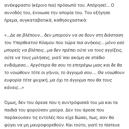
ανέκφραστο (κέρινο πια) πρόσωπό του. Απόρησε!… Ο
συνοδός του, ένοιωσε την απορία του. Του εξήγησε
ήρεμα, συγκαταβατικά, καθησυχαστικά:
«…
Δε σε βλέπουν… δεν μπορούν να σε δουν στη διάσταση
του Υπερθεατού Κόσμου που τώρα πια ανήκεις… μόνο εσύ
μπορείς να βλέπεις…μα δεν πρέπει ούτε να τους αγγίξεις,
ούτε να τους μιλήσεις, γιατί ’σαι ακόμη σε στάδιο
ενδιάμεσο… Αργότερα θα σου το επιτρέψω μιας και δε θα
το νοιώθουν τότε οι γήινοι, το άγγιγμά σου.
…
Θα νοιώθουν
ευφορία τότε ψυχική, μα όχι το άγγιγμα που θα τους
κάνεις…»
Όμως, δεν του άρεσε που η συντρόφισσά του μα και τα
παιδιά του φορούσαν μαύρα. Δεν του άρεσε που
παράκουσαν τις εντολές που είχε δώσει, πως, σαν θα
φύγει να μη μαυροφορεθούν. Και τούτο, γιατί το πίστευε