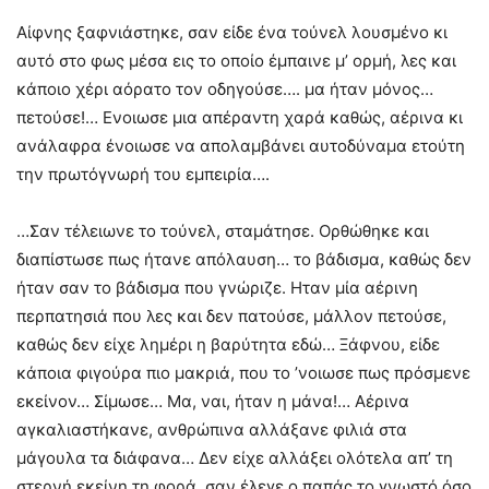
Αίφνης ξαφνιάστηκε, σαν είδε ένα τούνελ λουσμένο κι
αυτό στο φως μέσα εις το οποίο έμπαινε μ’ ορμή, λες και
κάποιο χέρι αόρατο τον οδηγούσε…. μα ήταν μόνος…
πετούσε!… Ενοιωσε μια απέραντη χαρά καθώς, αέρινα κι
ανάλαφρα ένοιωσε να απολαμβάνει αυτοδύναμα ετούτη
την πρωτόγνωρή του εμπειρία….
…Σαν τέλειωνε το τούνελ, σταμάτησε. Ορθώθηκε και
διαπίστωσε πως ήτανε απόλαυση… το βάδισμα, καθώς δεν
ήταν σαν το βάδισμα που γνώριζε. Ηταν μία αέρινη
περπατησιά που λες και δεν πατούσε, μάλλον πετούσε,
καθώς δεν είχε λημέρι η βαρύτητα εδώ… Ξάφνου, είδε
κάποια φιγούρα πιο μακριά, που το ’νοιωσε πως πρόσμενε
εκείνον… Σίμωσε… Μα, ναι, ήταν η μάνα!… Αέρινα
αγκαλιαστήκανε, ανθρώπινα αλλάξανε φιλιά στα
μάγουλα τα διάφανα… Δεν είχε αλλάξει ολότελα απ’ τη
στερνή εκείνη τη φορά, σαν έλεγε ο παπάς το γνωστό όσο