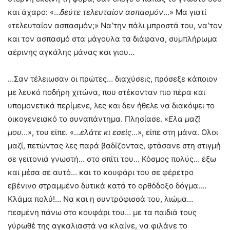
και άχαρο: «…
δεύτε τελευταίον
ασπασμόν
…» Μα γιατί
«τελευταίον ασπασμόν;» Να’την πάλι μπροστά του, να’τον
και τον ασπασμό στα μάγουλα τα διάφανα, συμπλήρωμα
αέρινης αγκάλης μάνας και γιου…
…Σαν τέλειωσαν οι πρώτες… διαχύσεις, πρόσεξε κάποιον
με λευκό ποδήρη χιτώνα, που στέκονταν πιο πέρα και
υπομονετικά περίμενε, λες και δεν ήθελε να διακόψει το
οικογενειακό το συναπάντημα. Πλησίασε. «
Ελα μαζί
μου
…», του είπε. «…
ελάτε κι εσείς
…», είπε στη μάνα. Ολοι
μαζί, πετώντας λες παρά βαδίζοντας, φτάσανε στη στιγμή
σε γειτονιά γνωστή… στο σπίτι του… Κόσμος πολύς… έξω
και μέσα σε αυτό… και το κουφάρι του σε φέρετρο
εβένινο στραμμένο δυτικά κατά το ορθόδοξο δόγμα.…
Κλάμα πολύ!… Να και η συντρόφισσά του, λιώμα…
πεσμένη πάνω στο κουφάρι του… με τα παιδιά τους
γύρωθέ της αγκαλιαστά να κλαίνε, να φιλάνε το