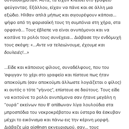
φεύγοντας. Εξάλλου, είχαν να πάνε και σε άλλη μια
εξώδιο. Ηλθαν απλά μήπως και σιγουρέψουν κάποια…
ψήφο από τη φαρισαϊκή τους τη συμπόνια στη χήρα, στα
ορφανά… Τους έβλεπε να είναι ανυπόμονοι και να
κοιτάνε το ρολόι τους συνέχεια… Διάβασε την ενδόμυχή
τους σκέψη: «…
Αντε να τελειώνουμε, έχουμε και
δουλειές!
…»
…Είδε και κάποιους φίλους, συναδέλφους, που του
’σφιγγαν το χέρι στο γραφείο και πίστευε πως ήταν
αποκούμπι (σαν αποκούμπι άλλωστε λογιάζεται ο φίλος)
κι αυτός ο τότε “γήινος”, επίστευε σε δαύτους. Τους είδε
να κοιτούνε το ρολόι ανυπόμονα σαν ήτανε μεγάλη η
“ουρά” εκείνων που θ’ απίθωναν λίγα λουλούδια στα
μπροσπόδια του νεκροκρέβατου και ύστερα θα έσκυβαν
μέχρι το εικόνισμα και πάνω εις την κέρινη μορφή.
Διάβαζε μία αίσθηση εκνευρισμού, σαν… τους