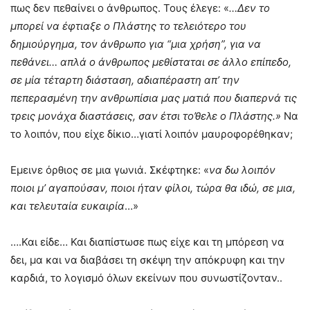
πως δεν πεθαίνει ο άνθρωπος. Τους έλεγε: «
…Δεν το
μπορεί να έφτιαξε ο Πλάστης το τελειότερο του
δημιούργημα, τον άνθρωπο για “μια χρήση”, για να
πεθάνει… απλά ο άνθρωπος μεθίσταται σε άλλο επίπεδο,
σε μία τέταρτη διάσταση, αδιαπέραστη απ’ την
πεπερασμένη την ανθρωπίσια μας ματιά που διαπερνά τις
τρεις μονάχα διαστάσεις, σαν έτσι το’θελε ο Πλάστης.»
Να
το λοιπόν, που είχε δίκιο…γιατί λοιπόν μαυροφορέθηκαν;
Εμεινε όρθιος σε μια γωνιά. Σκέφτηκε: «
να δω λοιπόν
ποιοι μ’ αγαπούσαν, ποιοι ήταν φίλοι, τώρα θα ιδώ, σε μια,
και τελευταία ευκαιρία
…»
….Και είδε… Και διαπίστωσε πως είχε και τη μπόρεση να
δει, μα και να διαβάσει τη σκέψη την απόκρυφη και την
καρδιά, το λογισμό όλων εκείνων που συνωστίζονταν..