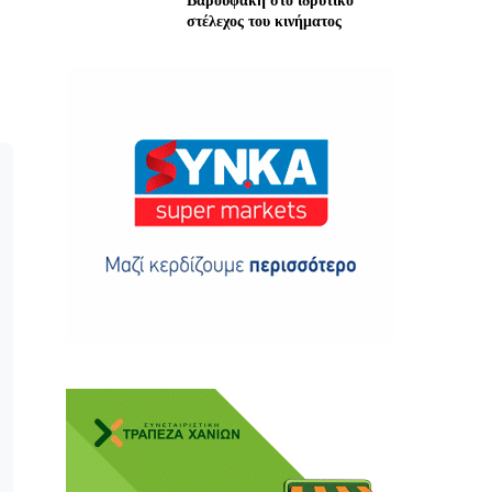
Βαρουφάκη στο ιδρυτικό
στέλεχος του κινήματος
ης
 δωρεά