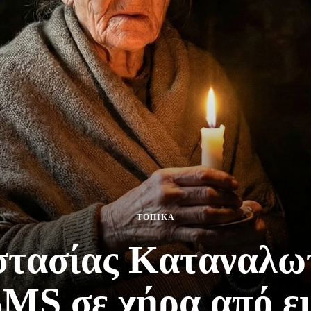
ΤΟΠΙΚΑ
τασίας Καταναλω
MS σε χήρα από ε