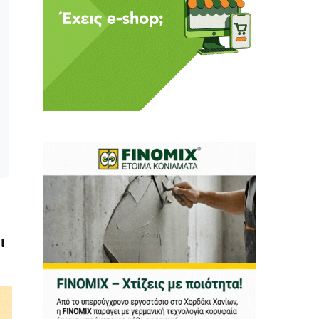
ι ούτε κι εμείς
αφορά εμάς. Αφορά κάτι
ρήτη.
α πούμε ή τι να
 δεν έχουν την
ν οικονομική δυνατότητα.
ραγματικά ελεύθερη
ι
ότε δώστε μας τη δύναμη