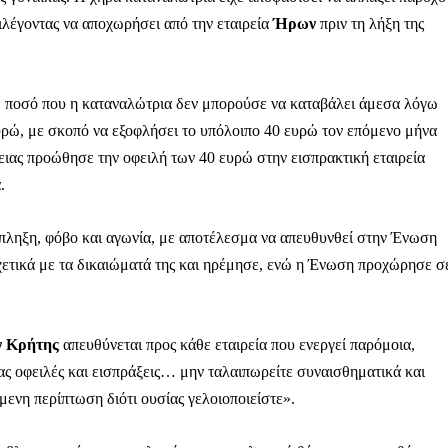
ιλέγοντας να αποχωρήσει από την εταιρεία
Ήρων
πριν τη λήξη της
 ποσό που η καταναλώτρια δεν μπορούσε να καταβάλει άμεσα λόγω
ρώ, με σκοπό να εξοφλήσει το υπόλοιπο 40 ευρώ τον επόμενο μήνα
γειας προώθησε την οφειλή των 40 ευρώ στην εισπρακτική εταιρεία
.
πληξη, φόβο και αγωνία, με αποτέλεσμα να απευθυνθεί στην Ένωση
τικά με τα δικαιώματά της και ηρέμησε, ενώ η Ένωση προχώρησε σ
 Κρήτης
απευθύνεται προς κάθε εταιρεία που ενεργεί παρόμοια,
ας οφειλές και εισπράξεις… μην ταλαιπωρείτε συναισθηματικά και
Μαχητική
ενη περίπτωση διότι ουσίας γελοιοποιείστε».
ίδα