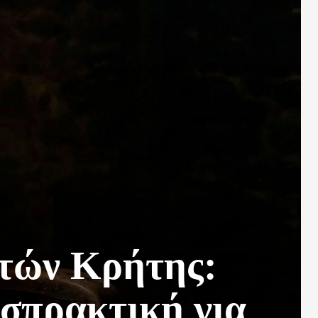
τών Κρήτης:
ισπρακτική για