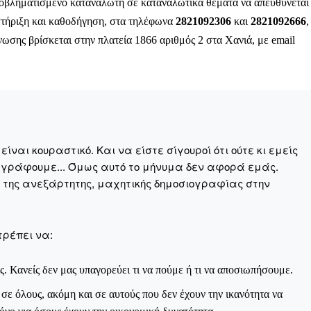
οβληματισμένο καταναλωτή σε καταναλωτικά θέματα να απευθύνεται
τήριξη και καθοδήγηση, στα τηλέφωνα
2821092306
και
2821092666
,
νωσης βρίσκεται στην πλατεία 1866 αριθμός 2 στα Χανιά, με email
Αγώνας της Κρήτ
Ποιοι είμαστε
Στείλτε το άρθρο σας | Κάντε μια
ναι κουραστικό. Και να είστε σίγουροί ότι ούτε κι εμείς
 γράφουμε... Όμως αυτό το μήνυμα δεν αφορά εμάς.
η της ανεξάρτητης, μαχητικής δημοσιογραφίας στην
τρέπει να:
ΙΤΕ
ς. Κανείς δεν μας υπαγορεύει τι να πούμε ή τι να αποσιωπήσουμε.
ε όλους, ακόμη και σε αυτούς που δεν έχουν την ικανότητα να