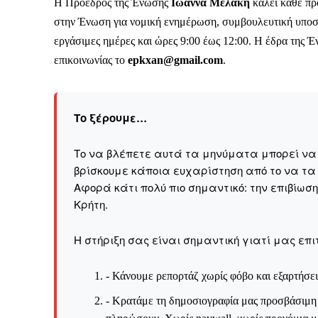
Η Πρόεδρος της Ένωσης
Ιωάννα Μελάκη
καλεί κάθε πρ
στην Ένωση για νομική ενημέρωση, συμβουλευτική υποσ
εργάσιμες ημέρες και ώρες 9:00 έως 12:00. Η έδρα της Έ
επικοινωνίας το
epkxan@gmail.com
.
Το ξέρουμε…
Το να βλέπετε αυτά τα μηνύματα μπορεί να εί
βρίσκουμε κάποια ευχαρίστηση από το να τα
Αφορά κάτι πολύ πιο σημαντικό: την επιβίωσ
Kρήτη.
Η στήριξη σας είναι σημαντική γιατί μας επι
ΕΓΓΡΑΦΕ
- Κάνουμε ρεπορτάζ χωρίς φόβο και εξαρτήσει
- Κρατάμε τη δημοσιογραφία μας προσβάσιμη σ