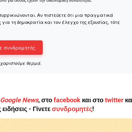
νο για όσους έχουν την οικονομική δυνατότητα.
συρρικνώνονται. Αν πιστεύετε ότι μια πραγματικά
για τη δημοκρατία και τον έλεγχο της εξουσίας, τότε
ηνύματα μπορεί να είναι κουραστικό. Και να είστε σίγουροί ότ
ίστηση από το να τα γράφουμε... Όμως αυτό το μήνυμα δεν 
 επιβίωση της ανεξάρτητης, μαχητικής δημοσιογραφίας στην K
ε συνδρομητής
αντική γιατί μας επιτρέπει να:
υχαριστούμε θερμά.
ζ χωρίς φόβο και εξαρτήσεις. Κανείς δεν μας υπαγορεύει τι ν
σιογραφία μας προσβάσιμη σε όλους, ακόμη και σε αυτούς που
ώσουν. Χωρίς paywall, χωρίς προνόμια μόνο για όσους έχουν τη
τι τα έσοδα διαρκώς συρρικνώνονται. Αν πιστεύετε ότι μια π
ο Google News
, στο
facebook
και στο
twitter
κα
 σημασίας για τη δημοκρατία και τον έλεγχο της εξουσίας, τ
 ειδήσεις - Γίνετε
συνδρομητές
!
Γίνε συνδρομητής