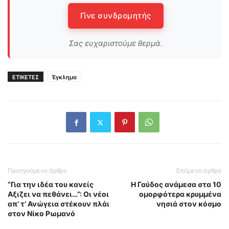
Γίνε συνδρομητής
Σας ευχαριστούμε θερμά.
ΕΤΙΚΕΤΕΣ
Έγκλημα
Προηγούμενο άρθρο
Επόμενο άρθρο
“Για την ιδέα του κανείς
Η Γαύδος ανάμεσα στα 10
Αξιζει να πεθάνει…”: Οι νέοι
ομορφότερα κρυμμένα
απ’ τ’ Ανώγεια στέκουν πλάι
νησιά στον κόσμο
στον Νίκο Ρωμανό