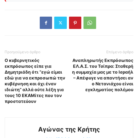
Προηγούμενο άρθρο
Επόμενο άρθρο
Ο κυβερνητικός
Αναπληρωτής Εκπρόσωπος
εκπρόσωπος είπε για
ΕΛ.Α.Σ. του Τσίπρα: Σταθερή
Δημητριάδη ότι “εγώ είμαι
η συμμαχία μας με το Ισραήλ
εδώ για να εκπροσωπώ την
– Απέφυγε να απαντήσει αν
κυβέρνηση και όχι έναν
ο Νετανιάχου είναι
ιδιώτη” αλλά ούτε λέξη για
εγκληματίας πολέμου
τους 10 ΕΚΑΜίτες που τον
προστατεύουν
Αγώνας της Κρήτης