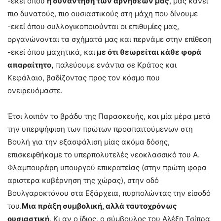
-εκεί όπου
η συνάντηση των αρνήσεών μας
, μας κάνει
πιο δυνατούς, πιο ουσιαστικούς στη μάχη που δίνουμε
-εκεί όπου συλλογικοποιούνται οι επιθυμίες μας,
οργανώνονται τα σχήματά μας και περνάμε στην επίθεση
-εκεί όπου μαχητικά, και
με ότι θεωρείται κάθε φορά
απαραίτητο,
παλεύουμε ενάντια σε Κράτος και
Κεφάλαιο, βαδίζοντας προς τον κόσμο που
ονειρευόμαστε.
Έτσι λοιπόν το βράδυ της Παρασκευής, και μία μέρα μετά
την υπερψήφιση των πρώτων προαπαιτούμενων στη
Βουλή για την εξασφάλιση μίας ακόμα δόσης,
επισκεφθήκαμε το υπερπολυτελές νεοκλασσικό του Α.
Φλαμπουράρη υπουργού επικρατείας (στην πρώτη φορα
αριστερα κυβέρνηση της χώρας), στην οδό
Βουλγαροκτόνου στα Εξάρχεια, πυρπολώντας την είσοδό
του.
Μια πράξη συμβολική, αλλά ταυτοχρόνως
ουσιαστική
. Κι αν ο ίδιος, ο σύμβουλος του Αλέξη Τσίπρα