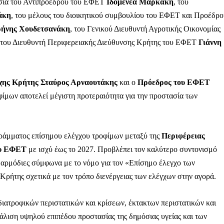
σία του Αντιπροέδρου του ΕΦΕΤ
Ιδομενέα Μαρκάκη
, του
άκη
, του μέλους του διοικητικού συμβουλίου του ΕΦΕΤ και Προέδρο
ρήνης Χουδετσανάκη
, του Γενικού Διευθυντή Αγροτικής Οικονομίας
 του Διευθυντή Περιφερειακής Διεύθυνσης Κρήτης του ΕΦΕΤ
Γιάννη
Αγώνας της Κρήτ
χης Κρήτης Σταύρος Αρναουτάκης
και ο
Πρόεδρος του ΕΦΕΤ
Ποιοι είμαστε
ίμων αποτελεί μέγιστη προτεραιότητα για την προστασία των
Στείλτε το άρθρο σας | Κάντε μια
ράμματος επίσημου ελέγχου τροφίμων μεταξύ της
Περιφέρειας
ου ΕΦΕΤ
με ισχύ έως το 2027. Προβλέπει τον καλύτερο συντονισμό
 αρμόδιες σύμφωνα με το νόμο για τον «Επίσημο έλεγχο των
ρήτης σχετικά με τον τρόπο διενέργειας των ελέγχων στην αγορά.
ΙΤΕ
διατροφικών περιστατικών και κρίσεων, έκτακτων περιστατικών και
φάλιση υψηλού επιπέδου προστασίας της δημόσιας υγείας και των