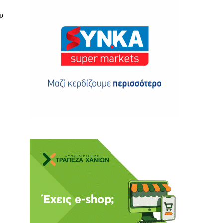
υ
ης
 δωρεά