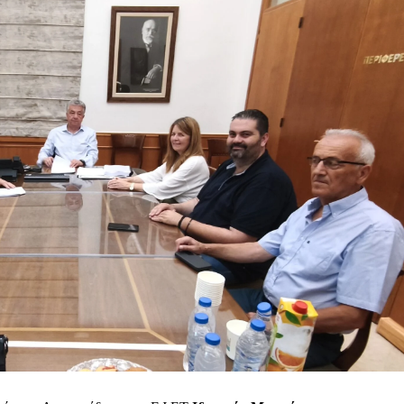
Μαχητική
ίδα