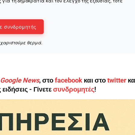
για τη δημοκρατία και τον έλεγχο της εξουσίας, τότε
Σας ευχαριστούμε θερμά.
ε συνδρομητής
υχαριστούμε θερμά.
ο Google News
, στο
facebook
και στο
twitter
κα
 ειδήσεις - Γίνετε
συνδρομητές
!