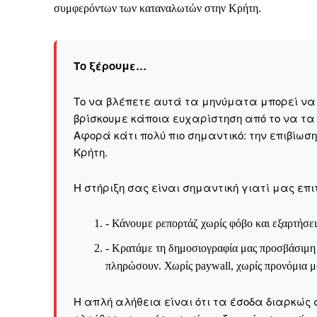
συμφερόντων των καταναλωτών στην Κρήτη.
Το ξέρουμε…
Το ξέρουμε…
Το να βλέπετε αυτά τα μ
βρίσκουμε κάποια ευχαρ
πολύ πιο σημαντικό: την
Το να βλέπετε αυτά τα μηνύματα μπορεί να εί
βρίσκουμε κάποια ευχαρίστηση από το να τα
Η στήριξη σας είναι σημ
Αφορά κάτι πολύ πιο σημαντικό: την επιβίωσ
Kρήτη.
- Κάνουμε ρεπορτά
αποσιωπήσουμε.
Η στήριξη σας είναι σημαντική γιατί μας επι
- Κρατάμε τη δημο
ικανότητα να πληρ
- Κάνουμε ρεπορτάζ χωρίς φόβο και εξαρτήσει
Η απλή αλήθεια είναι ό
- Κρατάμε τη δημοσιογραφία μας προσβάσιμη σ
ενημέρωση είναι ζωτικής
πληρώσουν. Χωρίς paywall, χωρίς προνόμια μό
να συνεχίσουμε.
Η απλή αλήθεια είναι ότι τα έσοδα διαρκώς 