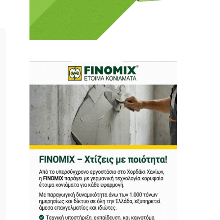
ι ούτε κι εμείς
αφορά εμάς. Αφορά κάτι
ρήτη.
α πούμε ή τι να
 δεν έχουν την
ν οικονομική δυνατότητα.
ραγματικά ελεύθερη
ότε δώστε μας τη δύναμη