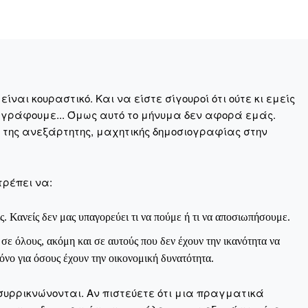
ηνύματα μπορεί να είναι κουραστικό. Και να είστε σίγουροί ότ
ίστηση από το να τα γράφουμε... Όμως αυτό το μήνυμα δεν 
 επιβίωση της ανεξάρτητης, μαχητικής δημοσιογραφίας στην K
ναι κουραστικό. Και να είστε σίγουροί ότι ούτε κι εμείς
 γράφουμε... Όμως αυτό το μήνυμα δεν αφορά εμάς.
αντική γιατί μας επιτρέπει να:
η της ανεξάρτητης, μαχητικής δημοσιογραφίας στην
ζ χωρίς φόβο και εξαρτήσεις. Κανείς δεν μας υπαγορεύει τι ν
τρέπει να:
σιογραφία μας προσβάσιμη σε όλους, ακόμη και σε αυτούς που
ώσουν. Χωρίς paywall, χωρίς προνόμια μόνο για όσους έχουν τη
ς. Κανείς δεν μας υπαγορεύει τι να πούμε ή τι να αποσιωπήσουμε.
τι τα έσοδα διαρκώς συρρικνώνονται. Αν πιστεύετε ότι μια π
ε όλους, ακόμη και σε αυτούς που δεν έχουν την ικανότητα να
 σημασίας για τη δημοκρατία και τον έλεγχο της εξουσίας, τ
νο για όσους έχουν την οικονομική δυνατότητα.
συρρικνώνονται. Αν πιστεύετε ότι μια πραγματικά
Γίνε συνδρομητής