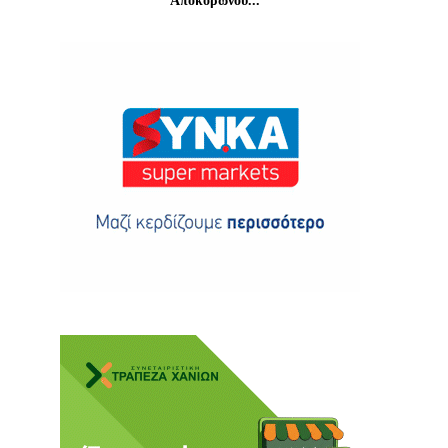
Αποκορώνου...
ης
 δωρεά