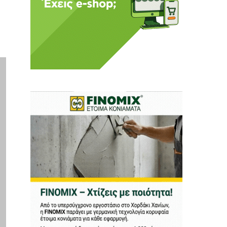
ι ούτε κι εμείς
αφορά εμάς. Αφορά κάτι
ρήτη.
α πούμε ή τι να
 δεν έχουν την
ν οικονομική δυνατότητα.
ραγματικά ελεύθερη
ότε δώστε μας τη δύναμη