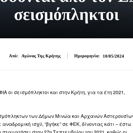
σεισμόπληκτοι
Από:
Αγώνας Της Κρήτης
Ημερομηνία:
10/05/2024
Α οι σεισμόπληκτοι και στην Κρήτη, για τα έτη 2021,
σμόπληκτων των Δήμων Μινώα και Αρχανών Αστερουσίων
αναδρομική ισχύ, “βγήκε” σε ΦΕΚ, δίνοντας κάτι – έστω
ι σταματήσει στην 27η Σεπτεμβρίου του 2021, καθώς οι