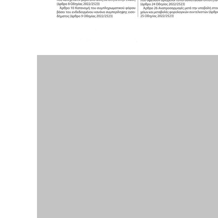
Το ξέρουμε…
Το να βλέπετε αυτά τα μ
βρίσκουμε κάποια ευχαρ
πολύ πιο σημαντικό: την
Η στήριξη σας είναι σημ
- Κάνουμε ρεπορτά
αποσιωπήσουμε.
- Κρατάμε τη δημο
ικανότητα να πληρ
Η απλή αλήθεια είναι ό
ενημέρωση είναι ζωτικής
να συνεχίσουμε.