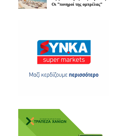
Οι ”πονηροί της ομπρέλας”
ης
 δωρεά