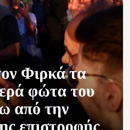
τον Φιρκά τα
περά φώτα του
σω από την
λης επιστροφής