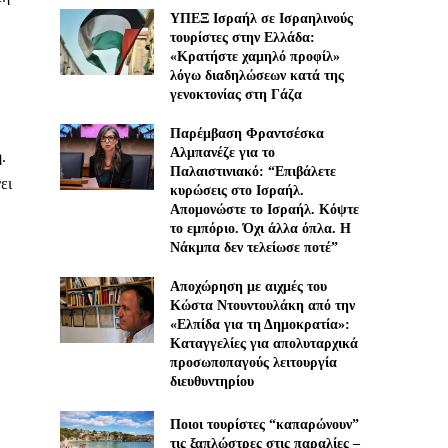
ΥΠΕΞ Ισραήλ σε Ισραηλινούς
τουρίστες στην Ελλάδα:
«Κρατήστε χαμηλό προφίλ»
λόγω διαδηλώσεων κατά της
γενοκτονίας στη Γάζα
Παρέμβαση Φραντσέσκα
Αλμπανέζε για το
.
Παλαιστινιακό: “Επιβάλετε
ει
κυρώσεις στο Ισραήλ.
Απομονώστε το Ισραήλ. Κόψτε
το εμπόριο. Όχι άλλα όπλα. Η
Νάκμπα δεν τελείωσε ποτέ”
Αποχώρηση με αιχμές του
Κώστα Ντουντουλάκη από την
«Ελπίδα για τη Δημοκρατία»:
Καταγγελίες για απολυταρχικά
προσωποπαγούς λειτουργία
διευθυντηρίου
Ποιοι τουρίστες “καπαρώνουν”
τις ξαπλώστρες στις παραλίες –