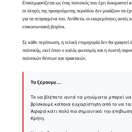
Επανεμφανίζεται ως ένας πολιτικός που έχει δοκιμαστεί κ
οι πληγές της προηγούμενης περιόδου δεν μοιάζουν να έχ
Το ξέρουμε…
για τα πεπραγμένα του. Αντίθετα, οι εκκρεμότητες αυτές
επικοινωνιακή βιτρίνα.
Το να βλέπετε αυτά τα μ
βρίσκουμε κάποια ευχαρ
πολύ πιο σημαντικό: την
Σε κάθε περίπτωση, η τελική ετυμηγορία δεν θα γραφτεί 
πολιτικής, εκεί όπου ο καλός φωτισμός και η σωστή παρο
Η στήριξη σας είναι σημ
πολιτικών θέσεων και πρακτικών.
- Κάνουμε ρεπορτά
αποσιωπήσουμε.
- Κρατάμε τη δημο
Το ξέρουμε…
ικανότητα να πληρ
Το να βλέπετε αυτά τα μηνύματα μπορεί να εί
Η απλή αλήθεια είναι ό
βρίσκουμε κάποια ευχαρίστηση από το να τα
ενημέρωση είναι ζωτικής
Αφορά κάτι πολύ πιο σημαντικό: την επιβίωσ
να συνεχίσουμε.
Kρήτη.