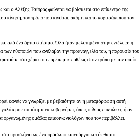
 και ο Αλέξης Τσίπρας φαίνεται να βρίσκεται στο επίκεντρο της
υ κίνηση, τον τρόπο που κινείται, ακόμη και το κοριτσάκι που τον
Αγώνας της Κρήτ
κε από ένα άρτιο στήσιμο. Όλα ήταν μελετημένα στην εντέλεια: η
ια των ηθοποιών που ανέλαβαν την προαναγγελία του, η παρουσία του
Ποιοι είμαστε
 κρατούσε στα χέρια του παρέπεμπε ευθέως στον τρόπο με τον οποίο
Στείλτε το άρθρο σας | Κάντε μια
ορεί κανείς να γνωρίζει με βεβαιότητα αν η μεταμόρφωση αυτή
εγαλύτερη ετοιμότητα να κυβερνήσει, όπως ο ίδιος επιδιώκει, ή αν
ρα οργανωμένης ομάδας επικοινωνιολόγων που τον περιβάλλει.
ΙΤΕ
ει στο προσκήνιο ως ένα πρόσωπο καινούργιο και άφθαρτο.