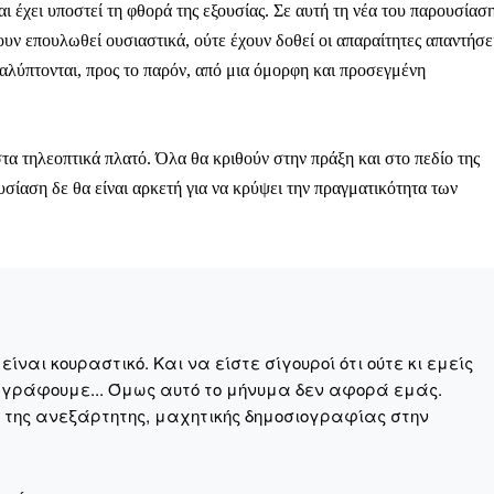
αι έχει υποστεί τη φθορά της εξουσίας. Σε αυτή τη νέα του παρουσίαση
ουν επουλωθεί ουσιαστικά, ούτε έχουν δοθεί οι απαραίτητες απαντήσε
 καλύπτονται, προς το παρόν, από μια όμορφη και προσεγμένη
ηνύματα μπορεί να είναι κουραστικό. Και να είστε σίγουροί ότ
ίστηση από το να τα γράφουμε... Όμως αυτό το μήνυμα δεν 
 επιβίωση της ανεξάρτητης, μαχητικής δημοσιογραφίας στην K
στα τηλεοπτικά πλατό. Όλα θα κριθούν στην πράξη και στο πεδίο της
υσίαση δε θα είναι αρκετή για να κρύψει την πραγματικότητα των
αντική γιατί μας επιτρέπει να:
ζ χωρίς φόβο και εξαρτήσεις. Κανείς δεν μας υπαγορεύει τι ν
σιογραφία μας προσβάσιμη σε όλους, ακόμη και σε αυτούς που
ώσουν. Χωρίς paywall, χωρίς προνόμια μόνο για όσους έχουν τη
ναι κουραστικό. Και να είστε σίγουροί ότι ούτε κι εμείς
τι τα έσοδα διαρκώς συρρικνώνονται. Αν πιστεύετε ότι μια π
 γράφουμε... Όμως αυτό το μήνυμα δεν αφορά εμάς.
 σημασίας για τη δημοκρατία και τον έλεγχο της εξουσίας, τ
η της ανεξάρτητης, μαχητικής δημοσιογραφίας στην
Γίνε συνδρομητής