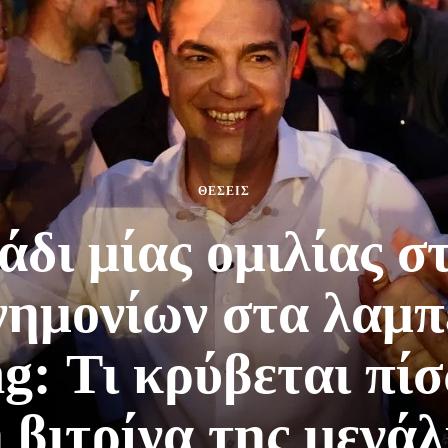
ΘΕΣΕΙΣ
άδι μίας ομιλίας σ
νημονίων στα λαμ
g: Τι κρύβεται πί
 βιτρίνα της μεγά