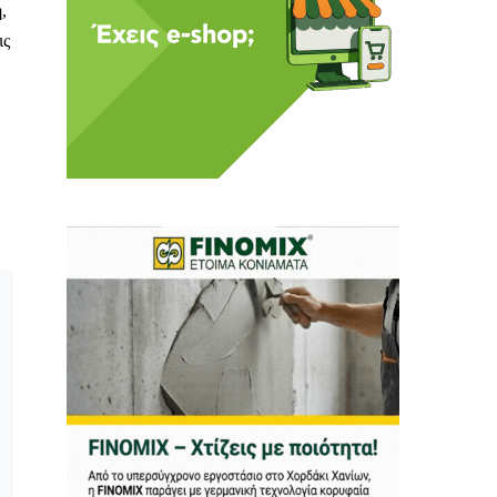
,
ις
ι ούτε κι εμείς
αφορά εμάς. Αφορά κάτι
ρήτη.
α πούμε ή τι να
 δεν έχουν την
ν οικονομική δυνατότητα.
ραγματικά ελεύθερη
ότε δώστε μας τη δύναμη