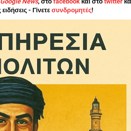
ο Google News
, στο
facebook
και στο
twitter
κα
 ειδήσεις - Γίνετε
συνδρομητές
!