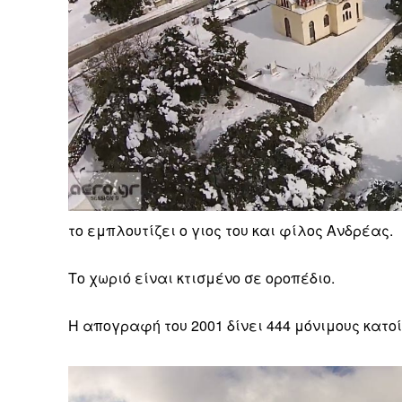
Δεν μπορούν όλοι να π
Αν βρίσκεσαι σε δύσκολ
παραμένει προσβάσιμη 
Αν όμως μπορείς, στήριξ
Η στήριξή σου ενι
το εμπλουτίζει ο γιoς του και φίλος Ανδρέας.
Κοστίζει λιγότερο
Το χωριό είναι κτισμένο σε οροπέδιο.
Επίλεξε σήμερα να γίνε
Η απογραφή του 2001 δίνει 444 μόνιμους κατοίκ