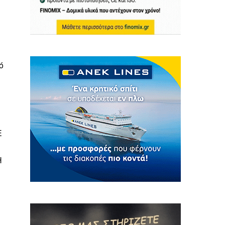
ό
Ε
Η