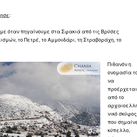
τησε
:
άμε όταν πηγαίνουμε στα Σφακιά από τις Βρύσες
σμών, το Πετρέ, το Αμμουδάρι, τη Στραβοράχη, το
Πιθανόν η
ονομασία τ
να
προέρχεται
από το
αρχαιοελλ
νικό σκύφος
που σημαίν
κύπελλο,