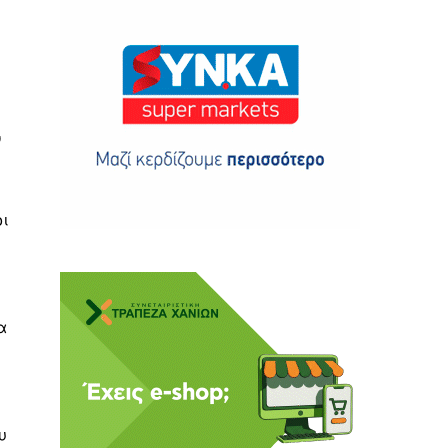
ν
ης
οι
 δωρεά
α
υ