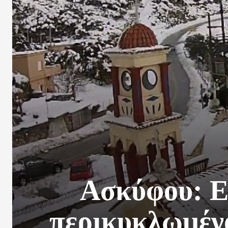
Ασκύφου: Εν
περικυκλωμένο