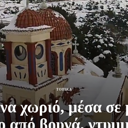
ΤΟΠΙΚΑ
α χωριό, μέσα σε 
 από βουνά, ντυμ