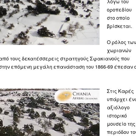
λόγω του
Μαχητική
ίδα
οροπεδίου
στο οποίο
βρίσκεται.
Ο ρόλος τω
χωριανών
Αγώνας της Κρήτ
 από τους δεκατέσσερεις στρατηγούς Σφακιανούς που
 στην επόμενη μεγάλη επανάσταση του 1866-69 έπεσαν 
Ποιοι είμαστε
Στείλτε το άρθρο σας | Κάντε μια
Στις Καρές
υπάρχει έν
αξιόλογο
ιστορικό
μουσείο της
περιόδου το
ΙΤΕ