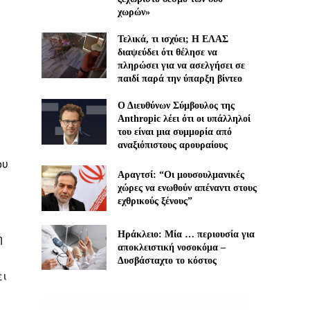
χωρών»
Τελικά, τι ισχύει; Η ΕΛΑΣ
διαψεύδει ότι θέλησε να
πληρώσει για να ασελγήσει σε
παιδί παρά την ύπαρξη βίντεο
Ο Διευθύνων Σύμβουλος της
Anthropic λέει ότι οι υπάλληλοί
του είναι μια συμμορία από
αναξιόπιστους αρουραίους
ου
Αραγτσί: “Οι μουσουλμανικές
χώρες να ενωθούν απέναντι στους
εχθρικούς ξένους”
Ηράκλειο: Μία … περιουσία για
η
αποκλειστική νοσοκόμα –
Δυσβάσταχτο το κόστος
ει