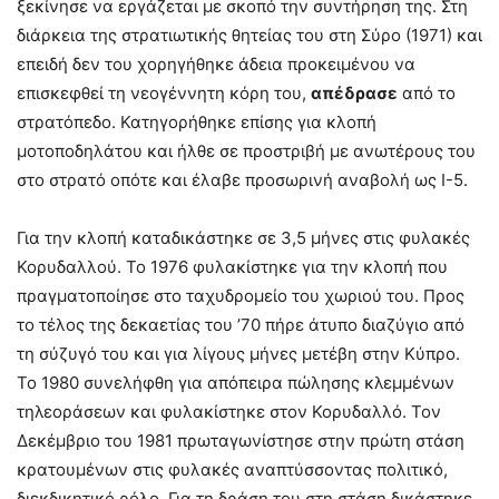
ξεκίνησε να εργάζεται με σκοπό την συντήρηση της. Στη
διάρκεια της στρατιωτικής θητείας του στη Σύρο (1971) και
επειδή δεν του χορηγήθηκε άδεια προκειμένου να
επισκεφθεί τη νεογέννητη κόρη του,
απέδρασε
από το
στρατόπεδο. Κατηγορήθηκε επίσης για κλοπή
μοτοποδηλάτου και ήλθε σε προστριβή με ανωτέρους του
στο στρατό οπότε και έλαβε προσωρινή αναβολή ως Ι-5.
Για την κλοπή καταδικάστηκε σε 3,5 μήνες στις φυλακές
Κορυδαλλού. Το 1976 φυλακίστηκε για την κλοπή που
πραγματοποίησε στο ταχυδρομείο του χωριού του. Προς
το τέλος της δεκαετίας του ’70 πήρε άτυπο διαζύγιο από
τη σύζυγό του και για λίγους μήνες μετέβη στην Κύπρο.
Το 1980 συνελήφθη για απόπειρα πώλησης κλεμμένων
τηλεοράσεων και φυλακίστηκε στον Κορυδαλλό. Τον
Δεκέμβριο του 1981 πρωταγωνίστησε στην πρώτη στάση
κρατουμένων στις φυλακές αναπτύσσοντας πολιτικό,
διεκδικητικό ρόλο. Για τη δράση του στη στάση δικάστηκε