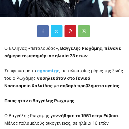
Ο Έλληνας «πεταλούδας»,
Βαγγέλης Ρωχάμης, πέθανε
σήμερα το μεσημέρι σε ηλικία 73 ετών
.
Σύμφωνα με το
egnomi.gr
, τις τελευταίες μέρες της ζωής
του ο Ρωχάμης
νοσηλευόταν στο Γενικό
Νοσοκομείο Χαλκίδας με σοβαρά προβλήματα υγείας
.
Ποιος ήταν ο Βαγγέλης Ρωχάμης
Ο Βαγγέλης Ρωχάμης
γεννήθηκε το 1951 στην Εύβοια
.
Μέλος πολυμελούς οικογένειας, σε ηλίκια 16 ετών