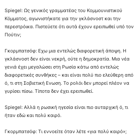
Spiegel: Ως γενικός γραμματέας του Κομμουνιστικού
Κόμματος, αγωνιστήκατε για την γκλάσνοστ και την
περεστρόικα. Πιστεύετε ότι αυτά έχουν ερειπωθεί υπό τον
Πούτιν;
Γκορμπατσόφ: Εχω μια εντελώς διαφορετική άποψη. Η
γκλάσνοστ δεν είναι νεκρή, ούτε η δημοκρατία. Μια νέα
γενιά έχει μεγαλώσει στη Ρωσία κάτω από εντελώς
διαφορετικές συνθήκες – και είναι πολύ πιο ελεύθερη από
ό, τι στη Σοβιετική Ενωση. Το ρολόι δεν μπορεί πλέον να
γυρίσει πίσω. Τίποτα δεν έχει ερειπωθεί.
Spiegel: Αλλά η ρωσική ηγεσία είναι πιο αυταρχική ό, τι
ήταν εδώ και πολύ καιρό.
Γκορμπατσόφ: Τι εννοείτε όταν λέτε «για πολύ καιρό»;