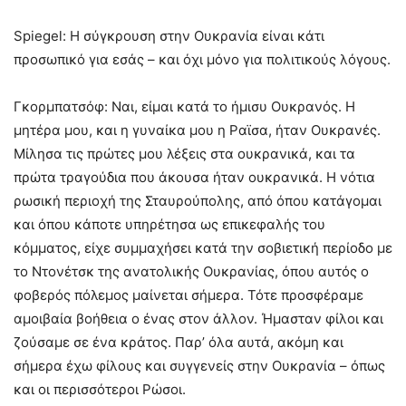
Spiegel: Η σύγκρουση στην Ουκρανία είναι κάτι
προσωπικό για εσάς – και όχι μόνο για πολιτικούς λόγους.
Γκορμπατσόφ: Ναι, είμαι κατά το ήμισυ Ουκρανός. Η
μητέρα μου, και η γυναίκα μου η Ραϊσα, ήταν Ουκρανές.
Μίλησα τις πρώτες μου λέξεις στα ουκρανικά, και τα
πρώτα τραγούδια που άκουσα ήταν ουκρανικά. Η νότια
ρωσική περιοχή της Σταυρούπολης, από όπου κατάγομαι
και όπου κάποτε υπηρέτησα ως επικεφαλής του
κόμματος, είχε συμμαχήσει κατά την σοβιετική περίοδο με
το Ντονέτσκ της ανατολικής Ουκρανίας, όπου αυτός ο
φοβερός πόλεμος μαίνεται σήμερα. Τότε προσφέραμε
αμοιβαία βοήθεια ο ένας στον άλλον. Ήμασταν φίλοι και
ζούσαμε σε ένα κράτος. Παρ’ όλα αυτά, ακόμη και
σήμερα έχω φίλους και συγγενείς στην Ουκρανία – όπως
και οι περισσότεροι Ρώσοι.