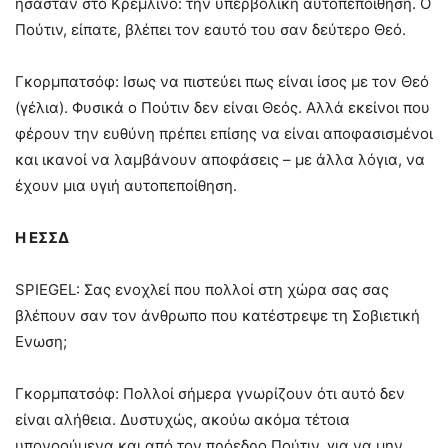
ήσασταν στο Κρεμλίνο: την υπερβολική αυτοπεποίθηση. Ο
Πούτιν, είπατε, βλέπει τον εαυτό του σαν δεύτερο Θεό.
Γκορμπατσόφ: Ισως να πιστεύει πως είναι ίσος με τον Θεό
(γέλια). Φυσικά ο Πούτιν δεν είναι Θεός. Αλλά εκείνοι που
φέρουν την ευθύνη πρέπει επίσης να είναι αποφασισμένοι
και ικανοί να λαμβάνουν αποφάσεις – με άλλα λόγια, να
έχουν μια υγιή αυτοπεποίθηση.
Η ΕΣΣΔ
SPIEGEL: Σας ενοχλεί που πολλοί στη χώρα σας σας
βλέπουν σαν τον άνθρωπο που κατέστρεψε τη Σοβιετική
Ενωση;
Γκορμπατσόφ: Πολλοί σήμερα γνωρίζουν ότι αυτό δεν
είναι αλήθεια. Δυστυχώς, ακούω ακόμα τέτοια
υπονοούμενα και από τον πρόεδρο Πούτιν, για να μην