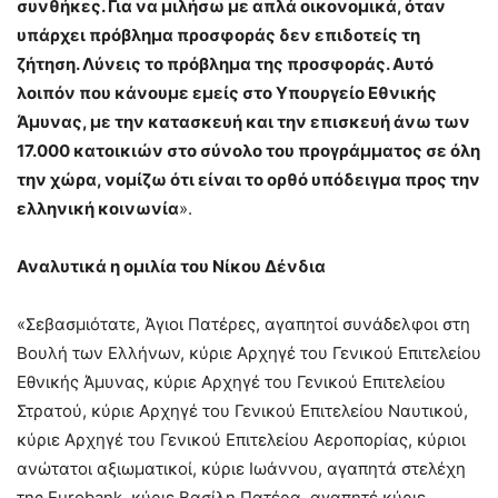
συνθήκες. Για να μιλήσω με απλά οικονομικά, όταν
υπάρχει πρόβλημα προσφοράς δεν επιδοτείς τη
ζήτηση. Λύνεις το πρόβλημα της προσφοράς. Αυτό
λοιπόν που κάνουμε εμείς στο Υπουργείο Εθνικής
Άμυνας, με την κατασκευή και την επισκευή άνω των
17.000 κατοικιών στο σύνολο του προγράμματος σε όλη
την χώρα, νομίζω ότι είναι το ορθό υπόδειγμα προς την
ελληνική κοινωνία
».
Αναλυτικά η ομιλία του Νίκου Δένδια
«Σεβασμιότατε, Άγιοι Πατέρες, αγαπητοί συνάδελφοι στη
Βουλή των Ελλήνων, κύριε Αρχηγέ του Γενικού Επιτελείου
Εθνικής Άμυνας, κύριε Αρχηγέ του Γενικού Επιτελείου
Στρατού, κύριε Αρχηγέ του Γενικού Επιτελείου Ναυτικού,
κύριε Αρχηγέ του Γενικού Επιτελείου Αεροπορίας, κύριοι
ανώτατοι αξιωματικοί, κύριε Ιωάννου, αγαπητά στελέχη
της Eurobank, κύριε Βασίλη Πατέρα, αγαπητέ κύριε