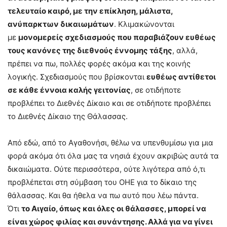
τελευταίο καιρό, με την επίκληση, μάλιστα,
ανύπαρκτων δικαιωμάτων
. Κλιμακώνονται
με
μονομερείς σχεδιασμούς που παραβιάζουν ευθέως
τους κανόνες της διεθνούς έννομης τάξης
, αλλά,
πρέπει να πω, πολλές φορές ακόμα και της κοινής
λογικής. Σχεδιασμούς που βρίσκονται
ευθέως αντίθετοι
σε κάθε έννοια καλής γειτονίας
, σε οτιδήποτε
προβλέπει το Διεθνές Δίκαιο και σε οτιδήποτε προβλέπει
το Διεθνές Δίκαιο της Θάλασσας.
Από εδώ, από το Αγαθονήσι, θέλω να υπενθυμίσω για μια
φορά ακόμα ότι όλα μας τα νησιά έχουν ακριβώς αυτά τα
δικαιώματα. Ούτε περισσότερα, ούτε λιγότερα από ό,τι
προβλέπεται στη σύμβαση του ΟΗΕ για το δίκαιο της
θάλασσας. Και θα ήθελα να πω αυτό που λέω πάντα.
Ότι
το Αιγαίο, όπως και όλες οι θάλασσες, μπορεί να
είναι χώρος φιλίας και συνάντησης. Αλλά για να γίνει