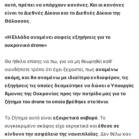
αυτό, πρέπει να υπάρχουν κανόνες. Και οι κανόνες
είναι το Διεθνές Δίκαιο και το Διεθνές Δίκαιο της
Θάλασσας
.
«Η Ελλάδα αναμένει σαφείς εξηγήσεις για το
ουκρανικό drone»
Θα ήθελα επίσης να πω, για να μη θεωρηθεί καθ’
οιονδήποτε τρόπο ότι έχει ξεχαστεί, πως
αναμένω
ακόμη, και θα αναμένω με ιδιαίτερο ενδιαφέρον, τις
εξηγήσεις τις οποίες δεσμεύτηκε να δώσει ο Υπουργός
Άμυνας της Ουκρανίας προς την πατρίδα μας για το
ζήτημα του drone το οποίο βρέθηκε στο Ιόνιο
.
Το ζήτημα αυτό είναι
εξαιρετικά σοβαρό
. Το
συγκεκριμένο σκάφος είχε εκρηκτικά και
έθεσε σε
κίνδυνο την ασφάλεια της ναυσιπλοΐας
. Δεν θέλω καν