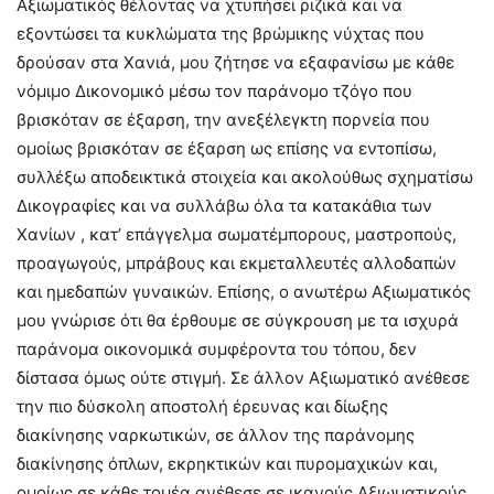
Αξιωματικός θέλοντας να χτυπήσει ριζικά και να
εξοντώσει τα κυκλώματα της βρώμικης νύχτας που
δρούσαν στα Χανιά, μου ζήτησε να εξαφανίσω με κάθε
νόμιμο Δικονομικό μέσω τον παράνομο τζόγο που
βρισκόταν σε έξαρση, την ανεξέλεγκτη πορνεία που
ομοίως βρισκόταν σε έξαρση ως επίσης να εντοπίσω,
συλλέξω αποδεικτικά στοιχεία και ακολούθως σχηματίσω
Δικογραφίες και να συλλάβω όλα τα κατακάθια των
Χανίων , κατ’ επάγγελμα σωματέμπορους, μαστροπούς,
προαγωγούς, μπράβους και εκμεταλλευτές αλλοδαπών
και ημεδαπών γυναικών. Επίσης, ο ανωτέρω Αξιωματικός
μου γνώρισε ότι θα έρθουμε σε σύγκρουση με τα ισχυρά
παράνομα οικονομικά συμφέροντα του τόπου, δεν
δίστασα όμως ούτε στιγμή. Σε άλλον Αξιωματικό ανέθεσε
την πιο δύσκολη αποστολή έρευνας και δίωξης
διακίνησης ναρκωτικών, σε άλλον της παράνομης
διακίνησης όπλων, εκρηκτικών και πυρομαχικών και,
ομοίως σε κάθε τομέα ανέθεσε σε ικανούς Αξιωματικούς