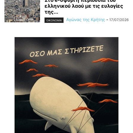
Στο e-σφυρί η περιουσία του
ελληνικού λαού με τις ευλογίες
της...
Αγώνας της Κρήτης
-
17/07/2026
OIKONOMIA