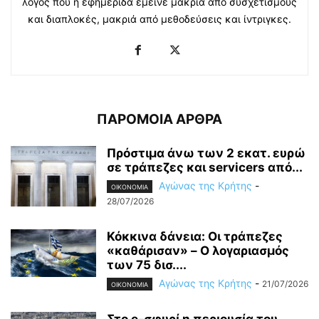
λόγος που η εφημερίδα έμεινε μακριά από συσχετισμούς
και διαπλοκές, μακριά από μεθοδεύσεις και ίντριγκες.
ΠΑΡΟΜΟΙΑ ΑΡΘΡΑ
Πρόστιμα άνω των 2 εκατ. ευρώ
σε τράπεζες και servicers από...
Αγώνας της Κρήτης
-
OIKONOMIA
28/07/2026
Κόκκινα δάνεια: Οι τράπεζες
«καθάρισαν» – O λογαριασμός
των 75 δισ....
Αγώνας της Κρήτης
-
21/07/2026
OIKONOMIA