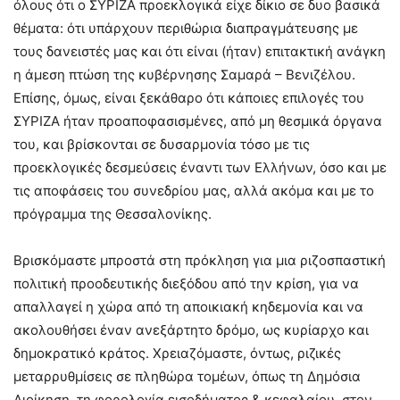
όλους ότι ο ΣΥΡΙΖΑ προεκλογικά είχε δίκιο σε δυο βασικά
θέματα: ότι υπάρχουν περιθώρια διαπραγμάτευσης με
τους δανειστές μας και ότι είναι (ήταν) επιτακτική ανάγκη
η άμεση πτώση της κυβέρνησης Σαμαρά – Βενιζέλου.
Επίσης, όμως, είναι ξεκάθαρο ότι κάποιες επιλογές του
ΣΥΡΙΖΑ ήταν προαποφασισμένες, από μη θεσμικά όργανα
του, και βρίσκονται σε δυσαρμονία τόσο με τις
προεκλογικές δεσμεύσεις έναντι των Ελλήνων, όσο και με
τις αποφάσεις του συνεδρίου μας, αλλά ακόμα και με το
πρόγραμμα της Θεσσαλονίκης.
Βρισκόμαστε μπροστά στη πρόκληση για μια ριζοσπαστική
πολιτική προοδευτικής διεξόδου από την κρίση, για να
απαλλαγεί η χώρα από τη αποικιακή κηδεμονία και να
ακολουθήσει έναν ανεξάρτητο δρόμο, ως κυρίαρχο και
δημοκρατικό κράτος. Χρειαζόμαστε, όντως, ριζικές
μεταρρυθμίσεις σε πληθώρα τομέων, όπως τη Δημόσια
Διοίκηση, τη φορολογία εισοδήματος & κεφαλαίου, στον