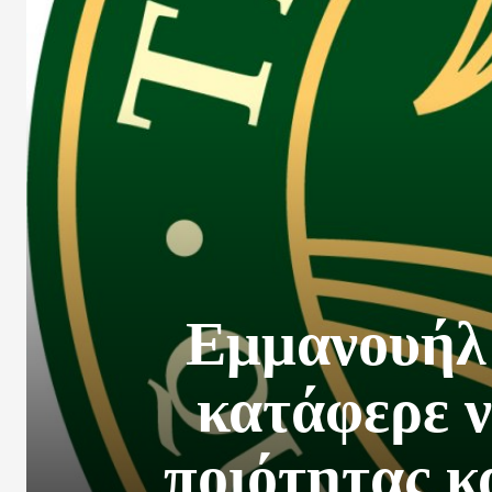
Εμμανουήλ
κατάφερε ν
ποιότητας κα