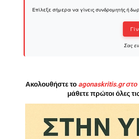
Επίλεξε σήμερα να γίνεις συνδρομητής ή δωρ
Γίν
Δεν μπορούν όλοι να π
Σας ε
Αν βρίσκεσαι σε δύσκολ
παραμένει προσβάσιμη 
Αν όμως μπορείς, στήριξ
Η στήριξή σου ενι
Ακολουθήστε το
agonaskritis.gr στ
Κοστίζει λιγότερο
μάθετε πρώτοι όλες τις
Επίλεξε σήμερα να γίνε