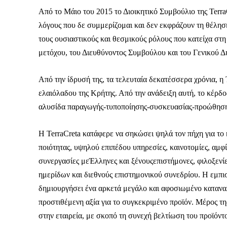
Από το Μάιο του 2015 το Διοικητικό Συμβούλιο της TerraC
λόγους που δε συμμερίζομαι και δεν εκφράζουν τη θέλη
τους ουσιαστικούς και θεσμικούς ρόλους που κατείχα στη
μετόχου, του Διευθύνοντος Συμβούλου και του Γενικού Δι
Από την ίδρυσή της, τα τελευταία δεκατέσσερα χρόνια, η 
ελαιόλαδου της Κρήτης. Από την ανάδειξη αυτή, το κέρδο
αλυσίδα παραγωγής-τυποποίησης-συσκευασίας-προώθησης σ
Η TerraCreta κατάφερε να σηκώσει ψηλά τον πήχη για το
ποιότητας, υψηλού επιπέδου υπηρεσίες, καινοτομίες, αμφ
συνεργασίες μεΈλληνες και ξένουςεπιστήμονες, φιλοξε
ημερίδων και διεθνούς επιστημονικού συνεδρίου. Η εμπι
δημιουργήσει ένα αρκετά μεγάλο και αφοσιωμένο κατανα
προστιθέμενη αξία για το συγκεκριμένο προϊόν. Μέρος τη
στην εταιρεία, με σκοπό τη συνεχή βελτίωση του προϊόντο