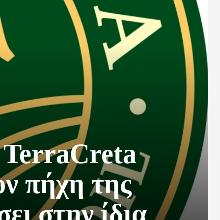
TerraCreta
ον πήχη της
σει στην ίδια