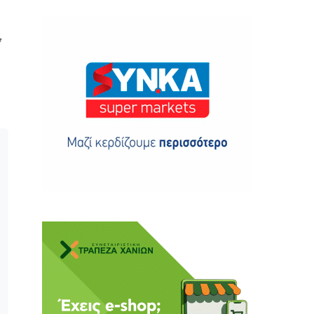
ν
ης
 δωρεά