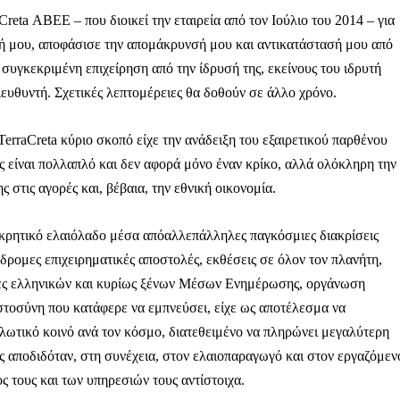
reta ΑΒΕΕ – που διοικεί την εταιρεία από τον Ιούλιο του 2014 – για
σή μου, αποφάσισε την απομάκρυνσή μου και αντικατάστασή μου από
 συγκεκριμένη επιχείρηση από την ίδρυσή της, εκείνους του ιδρυτή
ευθυντή. Σχετικές λεπτομέρειες θα δοθούν σε άλλο χρόνο.
TerraCreta κύριο σκοπό είχε την ανάδειξη του εξαιρετικού παρθένου
ς είναι πολλαπλό και δεν αφορά μόνο έναν κρίκο, αλλά ολόκληρη την
τις αγορές και, βέβαια, την εθνική οικονομία.
 κρητικό ελαιόλαδο μέσα απόαλλεπάλληλες παγκόσμιες διακρίσεις
ίδρομες επιχειρηματικές αποστολές, εκθέσεις σε όλον τον πλανήτη,
νίες ελληνικών και κυρίως ξένων Μέσων Ενημέρωσης, οργάνωση
στοσύνη που κατάφερε να εμπνεύσει, είχε ως αποτέλεσμα να
λωτικό κοινό ανά τον κόσμο, διατεθειμένο να πληρώνει μεγαλύτερη
ς αποδιδόταν, στη συνέχεια, στον ελαιοπαραγωγό και στον εργαζόμεν
ς τους και των υπηρεσιών τους αντίστοιχα.