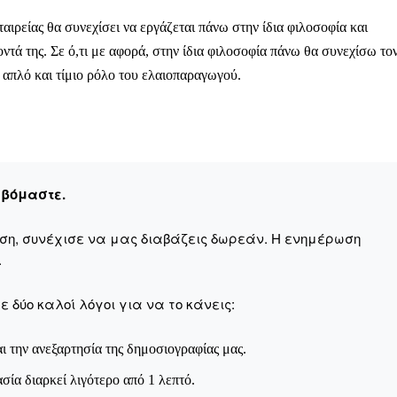
Μαχητική
ίδα
ταιρείας θα συνεχίσει να εργάζεται πάνω στην ίδια φιλοσοφία και
ντά της. Σε ό,τι με αφορά, στην ίδια φιλοσοφία πάνω θα συνεχίσω το
ν απλό και τίμιο ρόλο του ελαιοπαραγωγού.
Αγώνας της Κρήτ
εβόμαστε.
Ποιοι είμαστε
Στείλτε το άρθρο σας | Κάντε μια
αση, συνέχισε να μας διαβάζεις δωρεάν. Η ενημέρωση
.
 δύο καλοί λόγοι για να το κάνεις:
ι την ανεξαρτησία της δημοσιογραφίας μας.
ασία διαρκεί λιγότερο από 1 λεπτό.
ΙΤΕ