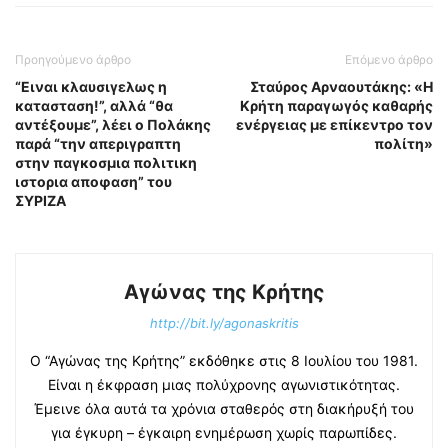
Προηγούμενο άρθρο
Επόμενο άρθρο
“Ειναι κλαυσιγελως η
Σταύρος Αρναουτάκης: «Η
κατασταση!”, αλλά “θα
Κρήτη παραγωγός καθαρής
αντέξουμε”, λέει ο Πολάκης
ενέργειας με επίκεντρο τον
παρά “την απεριγραπτη
πολίτη»
στην παγκοσμια πολιτικη
ιστορια αποφαση” του
ΣΥΡΙΖΑ
Αγώνας της Κρήτης
http://bit.ly/agonaskritis
Ο “Αγώνας της Κρήτης” εκδόθηκε στις 8 Ιουλίου του 1981.
Είναι η έκφραση μιας πολύχρονης αγωνιστικότητας.
Έμεινε όλα αυτά τα χρόνια σταθερός στη διακήρυξή του
για έγκυρη – έγκαιρη ενημέρωση χωρίς παρωπίδες.