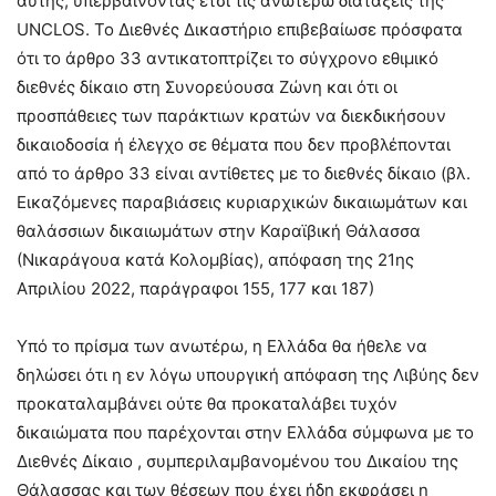
αυτής, υπερβαίνοντας έτσι τις ανωτέρω διατάξεις της
UNCLOS. Το Διεθνές Δικαστήριο επιβεβαίωσε πρόσφατα
ότι το άρθρο 33 αντικατοπτρίζει το σύγχρονο εθιμικό
διεθνές δίκαιο στη Συνορεύουσα Ζώνη και ότι οι
προσπάθειες των παράκτιων κρατών να διεκδικήσουν
δικαιοδοσία ή έλεγχο σε θέματα που δεν προβλέπονται
από το άρθρο 33 είναι αντίθετες με το διεθνές δίκαιο (βλ.
Εικαζόμενες παραβιάσεις κυριαρχικών δικαιωμάτων και
θαλάσσιων δικαιωμάτων στην Καραϊβική Θάλασσα
(Νικαράγουα κατά Κολομβίας), απόφαση της 21ης
Απριλίου 2022, παράγραφοι 155, 177 και 187)
Υπό το πρίσμα των ανωτέρω, η Ελλάδα θα ήθελε να
δηλώσει ότι η εν λόγω υπουργική απόφαση της Λιβύης δεν
προκαταλαμβάνει ούτε θα προκαταλάβει τυχόν
δικαιώματα που παρέχονται στην Ελλάδα σύμφωνα με το
Διεθνές Δίκαιο , συμπεριλαμβανομένου του Δικαίου της
Θάλασσας και των θέσεων που έχει ήδη εκφράσει η