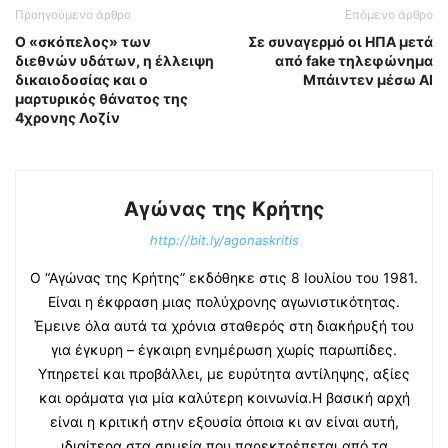
Προηγούμενο άρθρο
Επόμενο άρθρο
Ο «σκόπελος» των
Σε συναγερμό οι ΗΠΑ μετά
διεθνών υδάτων, η έλλειψη
από fake τηλεφώνημα
δικαιοδοσίας και ο
Μπάιντεν μέσω AI
μαρτυρικός θάνατος της
4χρονης Λοζίν
Αγώνας της Κρήτης
http://bit.ly/agonaskritis
Ο “Αγώνας της Κρήτης” εκδόθηκε στις 8 Ιουλίου του 1981.
Είναι η έκφραση μιας πολύχρονης αγωνιστικότητας.
Έμεινε όλα αυτά τα χρόνια σταθερός στη διακήρυξή του
για έγκυρη – έγκαιρη ενημέρωση χωρίς παρωπίδες.
Υπηρετεί και προβάλλει, με ευρύτητα αντίληψης, αξίες
και οράματα για μία καλύτερη κοινωνία.Η βασική αρχή
είναι η κριτική στην εξουσία όποια κι αν είναι αυτή,
ιδιαίτερα στα σημεία που παρεκτρέπεται από τα