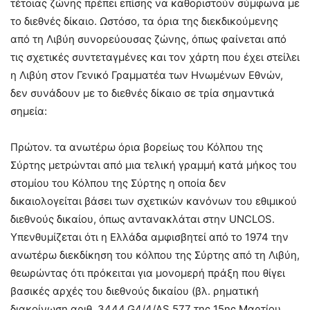
τέτοιας ζώνης πρέπει επίσης να καθοριστούν σύμφωνα με
το διεθνές δίκαιο. Ωστόσο, τα όρια της διεκδικούμενης
από τη Λιβύη συνορεύουσας ζώνης, όπως φαίνεται από
τις σχετικές συντεταγμένες και τον χάρτη που έχει στείλει
η Λιβύη στον Γενικό Γραμματέα των Ηνωμένων Εθνών,
δεν συνάδουν με το διεθνές δίκαιο σε τρία σημαντικά
σημεία:
Πρώτον. τα ανωτέρω όρια βορείως του Κόλπου της
Σύρτης μετρώνται από μια τελική γραμμή κατά μήκος του
στομίου του Κόλπου της Σύρτης η οποία δεν
δικαιολογείται βάσει των σχετικών κανόνων του εθιμικού
διεθνούς δικαίου, όπως αντανακλάται στην UNCLOS.
Υπενθυμίζεται ότι η Ελλάδα αμφισβητεί από το 1974 την
ανωτέρω διεκδίκηση του κόλπου της Σύρτης από τη Λιβύη,
θεωρώντας ότι πρόκειται για μονομερή πράξη που θίγει
βασικές αρχές του διεθνούς δικαίου (βλ. ρηματική
διακοίνωση αριθ. 3444.G4/4/AS.577 της 15ης Μαρτίου