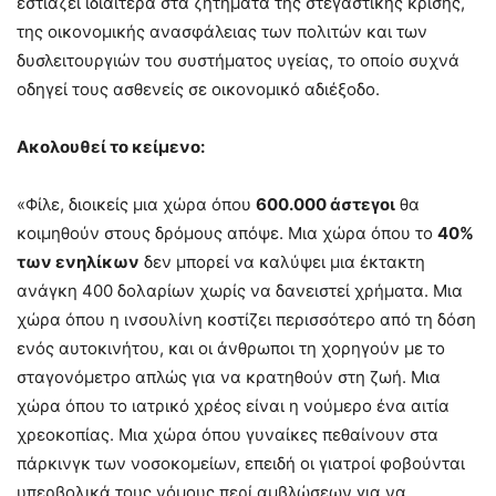
εστιάζει ιδιαίτερα στα ζητήματα της στεγαστικής κρίσης,
της οικονομικής ανασφάλειας των πολιτών και των
δυσλειτουργιών του συστήματος υγείας, το οποίο συχνά
οδηγεί τους ασθενείς σε οικονομικό αδιέξοδο.
Ακολουθεί το κείμενο:
«Φίλε, διοικείς μια χώρα όπου
600.000 άστεγοι
θα
κοιμηθούν στους δρόμους απόψε. Μια χώρα όπου το
40%
των ενηλίκων
δεν μπορεί να καλύψει μια έκτακτη
ανάγκη 400 δολαρίων χωρίς να δανειστεί χρήματα. Μια
χώρα όπου η ινσουλίνη κοστίζει περισσότερο από τη δόση
ενός αυτοκινήτου, και οι άνθρωποι τη χορηγούν με το
σταγονόμετρο απλώς για να κρατηθούν στη ζωή. Μια
χώρα όπου το ιατρικό χρέος είναι η νούμερο ένα αιτία
χρεοκοπίας. Μια χώρα όπου γυναίκες πεθαίνουν στα
πάρκινγκ των νοσοκομείων, επειδή οι γιατροί φοβούνται
υπερβολικά τους νόμους περί αμβλώσεων για να