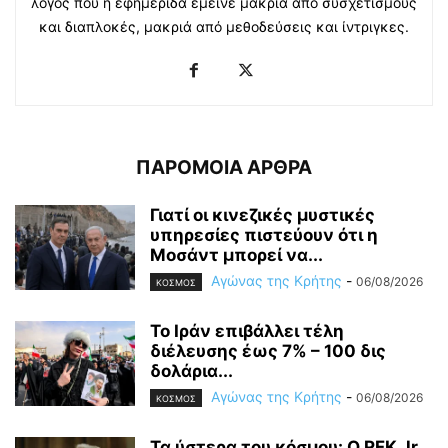
λόγος που η εφημερίδα έμεινε μακριά από συσχετισμούς
και διαπλοκές, μακριά από μεθοδεύσεις και ίντριγκες.
ΠΑΡΟΜΟΙΑ ΑΡΘΡΑ
Γιατί οι κινεζικές μυστικές
υπηρεσίες πιστεύουν ότι η
Μοσάντ μπορεί να...
Αγώνας της Κρήτης
-
06/08/2026
ΚΟΣΜΟΣ
Το Ιράν επιβάλλει τέλη
διέλευσης έως 7% – 100 δις
δολάρια...
Αγώνας της Κρήτης
-
06/08/2026
ΚΟΣΜΟΣ
Τα ύστερα του κόσμου: Ο RFK Jr