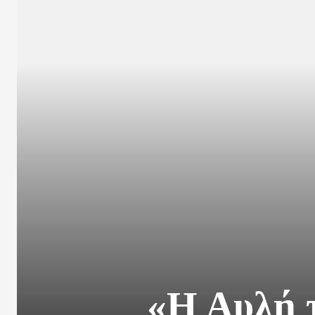
«Η Αυλή 