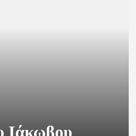
υ Ιάκωβου