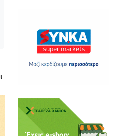
ης
 δωρεά
ι