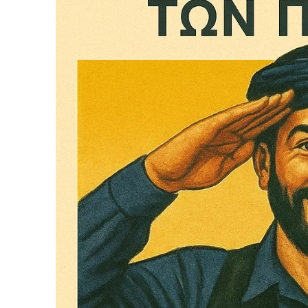
Το ξέρουμε…
Το να βλέπετε αυτά τα μ
βρίσκουμε κάποια ευχαρ
πολύ πιο σημαντικό: την
Η στήριξη σας είναι σημ
- Κάνουμε ρεπορτά
αποσιωπήσουμε.
- Κρατάμε τη δημο
ικανότητα να πληρ
Η απλή αλήθεια είναι ό
ενημέρωση είναι ζωτικής
να συνεχίσουμε.