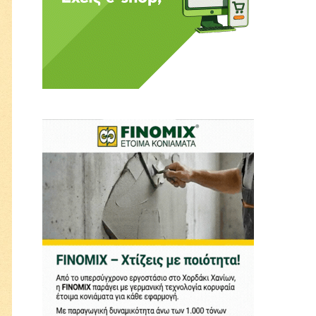
ι ούτε κι εμείς
αφορά εμάς. Αφορά κάτι
ρήτη.
α πούμε ή τι να
 δεν έχουν την
ν οικονομική δυνατότητα.
ραγματικά ελεύθερη
ότε δώστε μας τη δύναμη