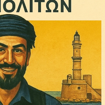
ηνύματα μπορεί να είναι κουραστικό. Και να είστε σίγουροί ότ
ίστηση από το να τα γράφουμε... Όμως αυτό το μήνυμα δεν 
 επιβίωση της ανεξάρτητης, μαχητικής δημοσιογραφίας στην K
αντική γιατί μας επιτρέπει να:
ζ χωρίς φόβο και εξαρτήσεις. Κανείς δεν μας υπαγορεύει τι ν
σιογραφία μας προσβάσιμη σε όλους, ακόμη και σε αυτούς που
ώσουν. Χωρίς paywall, χωρίς προνόμια μόνο για όσους έχουν τη
τι τα έσοδα διαρκώς συρρικνώνονται. Αν πιστεύετε ότι μια π
 σημασίας για τη δημοκρατία και τον έλεγχο της εξουσίας, τ
Γίνε συνδρομητής