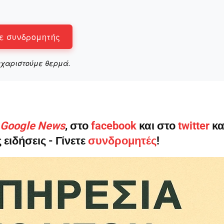
ε συνδρομητής
Αγώνας της Κρήτ
υχαριστούμε θερμά.
Ποιοι είμαστε
Στείλτε το άρθρο σας | Κάντε μια
ο Google News
, στο
facebook
και στο
twitter
κα
 ειδήσεις - Γίνετε
συνδρομητές
!
ΙΤΕ