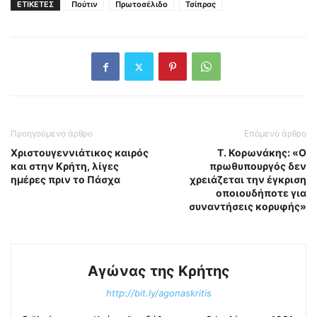
ΕΤΙΚΕΤΕΣ
Πούτιν
Πρωτοσέλιδο
Τσίπρας
Προηγούμενο άρθρο
Επόμενο άρθρο
Χριστουγεννιάτικος καιρός
Τ. Κορωνάκης: «Ο
και στην Κρήτη, λίγες
πρωθυπουργός δεν
ημέρες πριν το Πάσχα
χρειάζεται την έγκριση
οποιουδήποτε για
συναντήσεις κορυφής»
Αγώνας της Κρήτης
http://bit.ly/agonaskritis