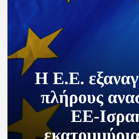
Η Ε.Ε. εξαναγ
πλήρους ανα
ΕΕ-Ισραή
εκατομμύρια