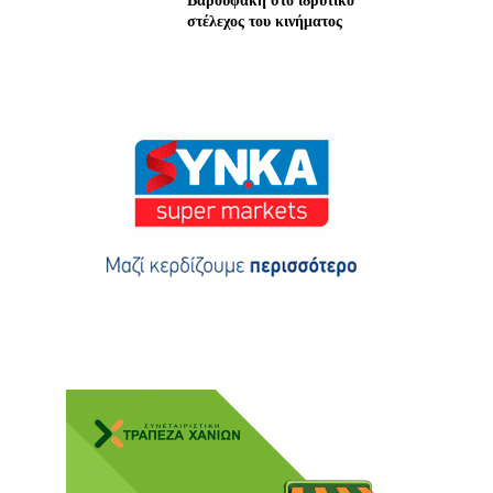
Βαρουφάκη στο ιδρυτικό
στέλεχος του κινήματος
ης
 δωρεά