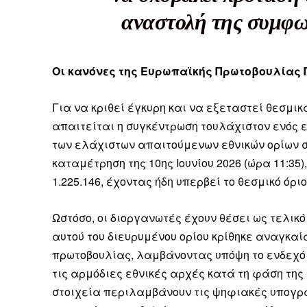
αναστολή της συμφω
Οι κανόνες της Ευρωπαϊκής Πρωτοβουλίας 
Δεν μπορούν όλοι να π
Αν βρίσκεσαι σε δύσκολ
Για να κριθεί έγκυρη και να εξεταστεί θεσμικ
παραμένει προσβάσιμη 
απαιτείται η συγκέντρωση τουλάχιστον ενός 
των ελάχιστων απαιτούμενων εθνικών ορίων σ
Αν όμως μπορείς, στήριξ
καταμέτρηση της 10ης Ιουνίου 2026 (ώρα 11:35
Η στήριξή σου ενι
1.225.146, έχοντας ήδη υπερβεί το θεσμικό όρι
Κοστίζει λιγότερο
Ωστόσο, οι διοργανωτές έχουν θέσει ως τελικ
Επίλεξε σήμερα να γίνε
αυτού του διευρυμένου ορίου κρίθηκε αναγκαί
πρωτοβουλίας, λαμβάνοντας υπόψη το ενδεχό
τις αρμόδιες εθνικές αρχές κατά τη φάση της
στοιχεία περιλαμβάνουν τις ψηφιακές υπογρ