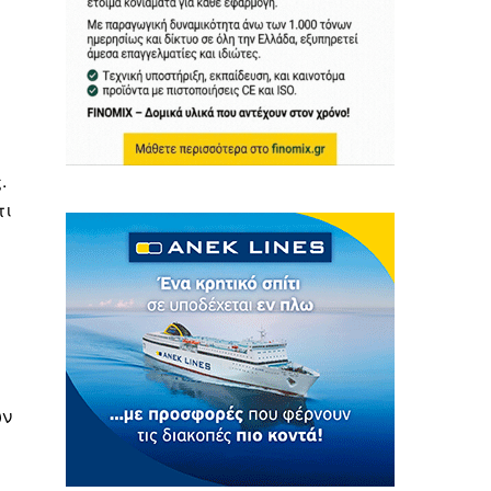
.
τι
ων