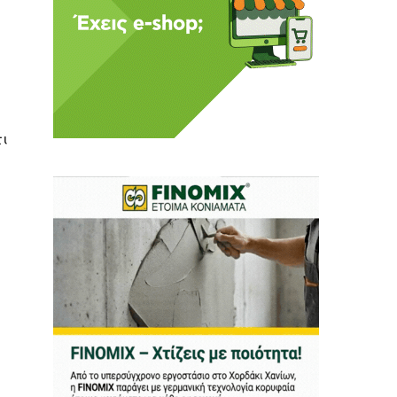
 Η ενημέρωση πρέπει να
τι
αφίας μας.
.