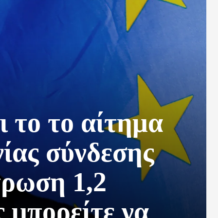
ι το το αίτημα
ίας σύνδεσης
τρωση 1,2
 μπορείτε να