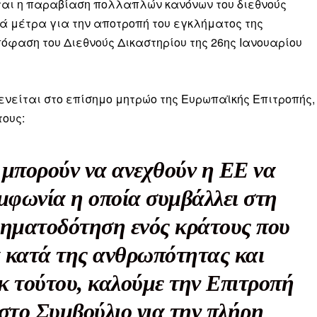
Μαχητική
ται η παραβίαση πολλαπλών κανόνων του διεθνούς
ίδα
ά μέτρα για την αποτροπή του εγκλήματος της
πόφαση του Διεθνούς Δικαστηρίου της 26ης Ιανουαρίου
ξενείται στο επίσημο μητρώο της Ευρωπαϊκής Επιτροπής,
τους:
Αγώνας της Κρήτ
ν μπορούν να ανεχθούν η ΕΕ να
Ποιοι είμαστε
Στείλτε το άρθρο σας | Κάντε μια
υμφωνία η οποία συμβάλλει στη
ρηματοδότηση ενός κράτους που
α κατά της ανθρωπότητας και
κ τούτου, καλούμε την Επιτροπή
στο Συμβούλιο για την πλήρη
ΙΤΕ