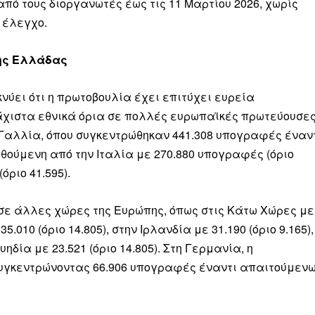
από τους διοργανωτές έως τις 11 Μαρτίου 2026, χωρίς
 έλεγχο.
της Ελλάδας
ύει ότι η πρωτοβουλία έχει επιτύχει ευρεία
χιστα εθνικά όρια σε πολλές ευρωπαϊκές πρωτεύουσες
αλλία, όπου συγκεντρώθηκαν 441.308 υπογραφές έναν
ουθούμενη από την Ιταλία με 270.880 υπογραφές (όριο
όριο 41.595).
ι σε άλλες χώρες της Ευρώπης, όπως στις Κάτω Χώρες με
5.010 (όριο 14.805), στην Ιρλανδία με 31.190 (όριο 9.165),
υηδία με 23.521 (όριο 14.805). Στη Γερμανία, η
 συγκεντρώνοντας 66.906 υπογραφές έναντι απαιτούμεν