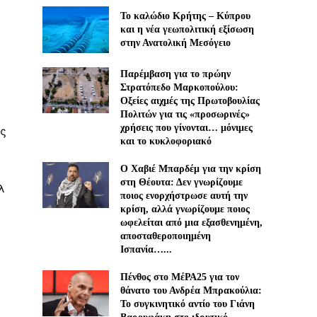
Το καλώδιο Κρήτης – Κύπρου
και η νέα γεωπολιτική εξίσωση
στην Ανατολική Μεσόγειο
Παρέμβαση για το πρώην
Στρατόπεδο Μαρκοπούλου:
Οξείες αιχμές της Πρωτοβουλίας
Πολιτών για τις «προσωρινές»
χρήσεις που γίνονται… μόνιμες
ς
και το κυκλοφοριακό
Ο Χαβιέ Μπαρδέμ για την κρίση
στη Θέουτα: Δεν γνωρίζουμε
λ
ποιος ενορχήστρωσε αυτή την
ύ
κρίση, αλλά γνωρίζουμε ποιος
ωφελείται από μια εξασθενημένη,
αποσταθεροποιημένη
Ισπανία…...
Πένθος στο ΜέΡΑ25 για τον
θάνατο του Ανδρέα Μπρακούλια:
Το συγκινητικό αντίο του Γιάνη