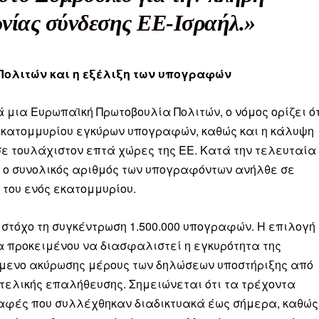
νίας σύνδεσης ΕΕ-Ισραήλ.»
Πολιτών και η εξέλιξη των υπογραφών
ληρώσουν. Και το σεβόμαστε.
η οικονομική κατάσταση, συνέχισε να μας διαβάζεις δωρεάν.
ά μια Ευρωπαϊκή Πρωτοβουλία Πολιτών, ο νόμος ορίζει ό
για όλους.
εκατομμυρίου εγκύρων υπογραφών, καθώς και η κάλυψη
ε τουλάχιστον επτά χώρες της ΕΕ. Κατά την τελευταία
έ μας σήμερα. Ορίστε δύο καλοί λόγοι για να το κάνεις:
), ο συνολικός αριθμός των υπογραφόντων ανήλθε σε
σχύει άμεσα την ποιότητα και την ανεξαρτησία της δημοσιογρ
ο του ενός εκατομμυρίου.
 από έναν καφέ και η διαδικασία διαρκεί λιγότερο από 1 λεπτό
ό στόχο τη συγκέντρωση 1.500.000 υπογραφών. Η επιλογή
ις συνδρομητής ή δωρητής.
α προκειμένου να διασφαλιστεί η εγκυρότητα της
μενο ακύρωσης μέρους των δηλώσεων υποστήριξης από
Γίνε συνδρομητής
 τελικής επαλήθευσης. Σημειώνεται ότι τα τρέχοντα
αφές που συλλέχθηκαν διαδικτυακά έως σήμερα, καθώς
Σας ευχαριστούμε θερμά.