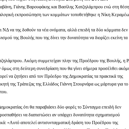
λαβάνη, Γιάνης Βαρουφάκης και Βασίλης Χατζηλάμπρου ενώ στη θέσ
 αναλογική εκπροσώπηση των κομμάτων τοποθετήθηκε η Νίκη Κεραμέω
 ΝΔ να της δοθούν τα νέα ονόματα, αλλά επειδή τα δύο κόμματα δεν
σμού της Βουλής που της δίνει την δυνατότητα να διορίζει εκείνη τα
ατζηλάμπρου. Ακόμη συμμετείχαν πλην της Προέδρου της Βουλής, η Ρ
ν όμως στη δεύτερη συνεδρίαση που θα γίνει σήμερα προσέλθει ακόμ
ορεί να ζητήσει από τον Πρόεδρο της Δημοκρατίας τα πρακτικά της
ικητή της Τράπεζας της Ελλάδος Γιάννη Στουρνάρα ως μάρτυρα για το
του.
οκρατίας ότι θα παραβιάσει δύο φορές το Σύνταγμα επειδή δεν
Μαχητική
προσπαθήσει να διαπιστώσει αν υπάρχει δυνατότητα σχηματισμού
ίδα
κά: «Αυτό αποτελεί αντισυνταγματική δράση του Προέδρου της