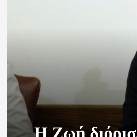
Η Ζωή διόρισ