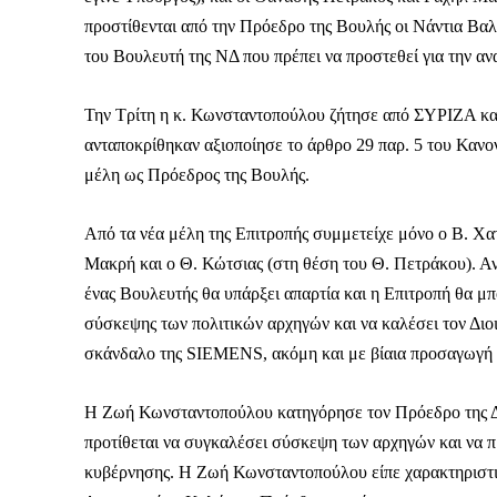
προστίθενται από την Πρόεδρο της Βουλής οι Νάντια Βα
του Βουλευτή της ΝΔ που πρέπει να προστεθεί για την
Την Τρίτη η κ. Κωνσταντοπούλου ζήτησε από ΣΥΡΙΖΑ και
ανταποκρίθηκαν αξιοποίησε το άρθρο 29 παρ. 5 του Κανονι
μέλη ως Πρόεδρος της Βουλής.
Από τα νέα μέλη της Επιτροπής συμμετείχε μόνο ο Β. Χ
Μακρή και ο Θ. Κώτσιας (στη θέση του Θ. Πετράκου). Α
ένας Βουλευτής θα υπάρξει απαρτία και η Επιτροπή θα μπ
σύσκεψης των πολιτικών αρχηγών και να καλέσει τον Διο
σκάνδαλο της SIEMENS, ακόμη και με βίαια προσαγωγή 
Η Ζωή Κωνσταντοπούλου κατηγόρησε τον Πρόεδρο της Δημ
Καθημερινή 
προτίθεται να συγκαλέσει σύσκεψη των αρχηγών και να 
Εφημερ
κυβέρνησης. Η Ζωή Κωνσταντοπούλου είπε χαρακτηριστι