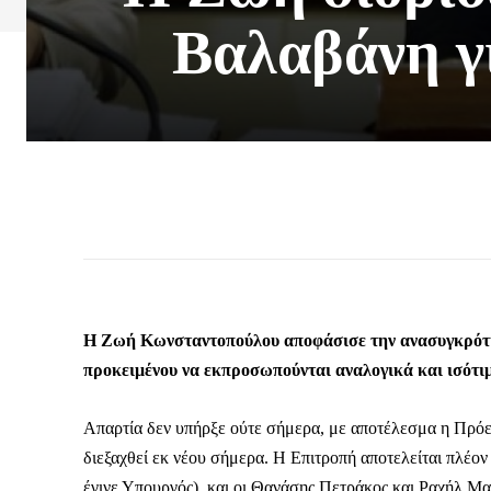
Βαλαβάνη γι
Η Ζωή Κωνσταντοπούλου αποφάσισε την ανασυγκρότη
προκειμένου να εκπροσωπούνται αναλογικά και ισότι
Απαρτία δεν υπήρξε ούτε σήμερα, με αποτέλεσμα η Πρόεδ
διεξαχθεί εκ νέου σήμερα. Η Επιτροπή αποτελείται πλέ
έγινε Υπουργός), και οι Θανάσης Πετράκος και Ραχήλ Μ