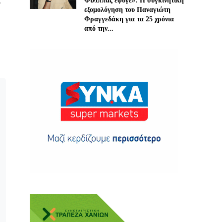
Φίλιππας έφυγε»: Η συγκινητική
ο
εξομολόγηση του Παναγιώτη
Φραγγεδάκη για τα 25 χρόνια
από την...
ης
 δωρεά