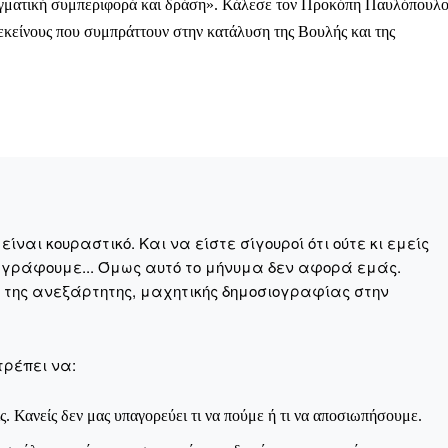
αγματική συμπεριφορά και δράση». Κάλεσε τον Προκόπη Παυλόπουλ
 εκείνους που συμπράττουν στην κατάλυση της Βουλής και της
Αγώνας της Κρήτ
Ποιοι είμαστε
Στείλτε το άρθρο σας | Κάντε μια
ναι κουραστικό. Και να είστε σίγουροί ότι ούτε κι εμείς
 γράφουμε... Όμως αυτό το μήνυμα δεν αφορά εμάς.
η της ανεξάρτητης, μαχητικής δημοσιογραφίας στην
τρέπει να:
ΙΤΕ
ς. Κανείς δεν μας υπαγορεύει τι να πούμε ή τι να αποσιωπήσουμε.