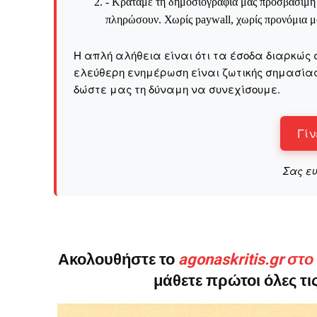
- Κρατάμε τη δημοσιογραφία μας προσβάσιμη σ
πληρώσουν. Χωρίς paywall, χωρίς προνόμια μό
Το ξέρουμε…
Η απλή αλήθεια είναι ότι τα έσοδα διαρκώς 
Το να βλέπετε αυτά τα μ
ελεύθερη ενημέρωση είναι ζωτικής σημασίας 
βρίσκουμε κάποια ευχαρ
δώστε μας τη δύναμη να συνεχίσουμε.
πολύ πιο σημαντικό: την
Η στήριξη σας είναι σημ
Γίν
- Κάνουμε ρεπορτά
αποσιωπήσουμε.
Σας ε
- Κρατάμε τη δημο
ικανότητα να πληρ
Η απλή αλήθεια είναι ό
ενημέρωση είναι ζωτικής
Ακολουθήστε το
agonaskritis.gr στ
να συνεχίσουμε.
μάθετε πρώτοι όλες τις