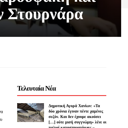
ον Στουρνάρα
Τελευταία Νέα
Δημοτική Αγορά Χανίων: «Τα
να
δύο χρόνια έγιναν πέντε χαμένες
σεζόν. Και δεν έχουμε ακούσει
ου
[…] ούτε μισή συγγνώμη» λένε οι
παλιοί καταστηματάρχες –