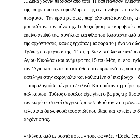
Καθημερινή 
…Δέκα χρόνια πέρασαν από τότε. Η καπετάνισσα κλείστηκε
Εφημερ
της υπηρέτρια την κυρα-Μάρω. Της είχε αναθρέψει τον Κω
πρόφτασε. Την κράτησε όμως παρ’ όλα αυτά κοντά της κι 
μοιραζότανε τον πόνο της. Τη διαχείριση του καραβιού πο
εκείνο ανιψιό της, συνήλικο και φίλο του Κωσταντή από τ
της αρχόντισσας, καθώς ερχόταν μια φορά το μήνα να δώσ
Τράπεζα το μερτικό της. `Ετσι, η ίδια δεν έβγαινε ποτέ π
Αγίου Νικολάου και ανήμερα της 15 του Μάη, ημερομηνία
τον `Αγιο και πάντα του κατάθετε το παράπονό της που τ
κατέληγε στην ακρογιαλιά και καθισμένη σ’ ένα βράχο – 
– μοιρολογούσε μέχρι το δειλινό. Καταριόταν τη μοίρα τη
παλικαριού. Τούτος ο ύφαλος είχε γίνει ο βωμός της θυσ
τον καιρό οι στενοί συγγενείς προσπαθούσαν να τη συνεφ
τελευταία όμως φορά τους απώθησε βίαια και κανείς πια 
αρχόντισσας.
« Φύγετε από μπροστά μου…» τους φώναξε. «Εσείς, έχετε 
ΕΓΓΡΑΦΕ