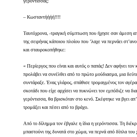
γερόντισσας:
– Κωσταντήήήή!!!!
Ταυτόχρονα, -τραγική σύμπτωση που ήχησε σαν άμεση απ
της σειρήνας κάποιου πλοίου που ’λαχε να περνάει στ’αν
και σταυροκοπήθηκε:
« Περίεργος που είναι και αυτός ο παπάς! Δεν αφήνει τ
προλάβει να συνέλθει από το πρώτο μούδιασμα, μια δεύτε
συντάραξε. Ένας γλάρος, σπάθισε τρομαγμένος τον αγέρ
σκοτάδι που είχε αρχίσει να πυκνώνει τον εμπόδιζε να δια
γερόντισσα, θα βρισκόταν στο κενό. Σκέφτηκε να βγει απ
τρομάξει και πέσει από το βράχο.
Από το δίλημμα τον έβγαλε η ίδια η γερόντισσα. Τη διέκρ
μπαστούνι της δυνατά στο χώμα, να περνά από δίπλα του 