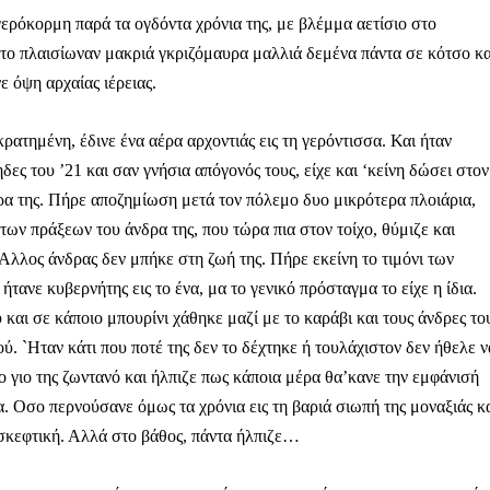
γερόκορμη παρά τα ογδόντα χρόνια της, με βλέμμα αετίσιο στο
το πλαισίωναν μακριά γκριζόμαυρα μαλλιά δεμένα πάντα σε κότσο κα
ε όψη αρχαίας ιέρειας.
ρατημένη, έδινε ένα αέρα αρχοντιάς εις τη γερόντισσα. Και ήταν
ες του ’21 και σαν γνήσια απόγονός τους, είχε και ‘κείνη δώσει στον
δρα της. Πήρε αποζημίωση μετά τον πόλεμο δυο μικρότερα πλοιάρια,
ων πράξεων του άνδρα της, που τώρα πια στον τοίχο, θύμιζε και
Αλλος άνδρας δεν μπήκε στη ζωή της. Πήρε εκείνη το τιμόνι των
τανε κυβερνήτης εις το ένα, μα το γενικό πρόσταγμα το είχε η ίδια.
και σε κάποιο μπουρίνι χάθηκε μαζί με το καράβι και τους άνδρες το
ύ. `Ηταν κάτι που ποτέ της δεν το δέχτηκε ή τουλάχιστον δεν ήθελε ν
το γιο της ζωντανό και ήλπιζε πως κάποια μέρα θα’κανε την εμφάνισή
α. Οσο περνούσανε όμως τα χρόνια εις τη βαριά σιωπή της μοναξιάς κ
 σκεφτική. Αλλά στο βάθος, πάντα ήλπιζε…