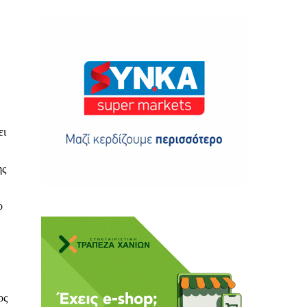
ης
ει
ης
 δωρεά
ο
ος