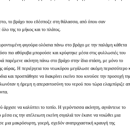
όστο, το βράχο που εδέσποζε στη θάλασσα, από όπου σαν
όλο της το μήκος και το πλάτος.
υροντυμένη φιγούρα ολόισια πάνω στο βράχο με την παλάμη κάθετα
 όσο πιο αθόρυβα μπορούσε και κρύφτηκε μέσα στις φυλλωσιές του
ιά παρέμενε ακίνητη πάνω στο βράχο στην ίδια στάση, με μόνο το
ής αύρας. Η περιέργεια του νεωκόρου μεγάλωσε ακόμη περισσότερο κ
δια και προσπάθησε να διακρίνει εκείνο που κινούσε την προσοχή τη
απλωνόταν η ήρεμη η απεραντοσύνη του νερού που τώρα ελαμπύριζε α
οντα.
ύ άρχισε να καλύπτει το τοπίο. Η γερόντισσα ακίνητη, αγνάντευε το
 μέσα εις την ατέλειωτη εκείνη σιγαλιά τον έκανε να νοιώθει μια
σε μια μακρόσυρτη, γοερή, σχεδόν ανατριχιαστική κραυγή της