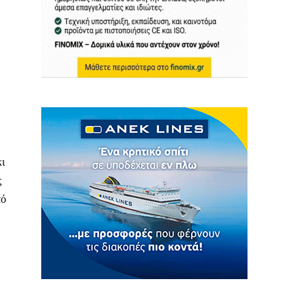
ι
ς
πό