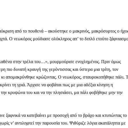
όκριση από το πουθενά – ακούστηκε ο μακρινός, μακρόσυρτος ο ήχο
οιχτά. Ο νεωκόρος μούδιασε ολόκληρος απ’ το διπλό ετούτο ξάφνιασμ
ον καθένα στην τρέλα του…», μουρμούρισε ενοχλημένος. Πριν όμως
ρη πιο δυνατή κραυγή της γερόντισσας και ύστερα μια τρίτη, τον
α κι απομακρύνθηκε κρώζοντας. Ο νεωκόρος, σταυροκοπήθηκε πάλι. 
κρίνει τη γριά. Άρχισε να φοβάται πως με μια αδέξια κίνηση η
’ την κρυψώνα του και να την πλησιάσει, μα πάλι φοβήθηκε μην την
ινε ξαφνικά να κατεβαίνει με προσοχή από το βράχο και κτυπώντας το
χωρίς ν’ αντιληφτεί την παρουσία του. Ψιθύριζε λόγια ακατάληπτα με