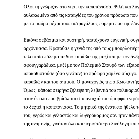
Ολοι τη γνώριζαν στο νησί την καπετάνισσα. Ψιλή και λυ
αυλακωμένο από τις καταιγίδες του χρόνου πρόσωπο που 
με το μαύρο μέχρι τους αστραγάλους φόρεμα που της έδιν
Εικόνα σεβάσμια και αυστηρή, ταυτόχρονα ευγενική, συγκ
αρχόντισσα. Κρατούσε η γενιά της από τους μπουρλοτιέρηδ
τελευταίο πόλεμο τα δυο καράβια της μαζί και με τον άν
σφουγγαράδικα, μαζί με τον Πολεμικό Σταυρό των εξαιρέτ
υποκαθιστούσε (όσο γινόταν) το πρόωρα χαμένο σύζυγο. 
καραβιών και του σπιτιού. Ο μοναχογιός της ο Κωσταντής ή
Όμως, κάποια σειρήνα ζήλεψε τη λεβεντιά του παλικαριού 
στον ύφαλο που βρίσκεται στα ανοιχτά του όμορφου νησιο
το δεχτεί η καπετάνισσα. Το μητρικό της ένστικτο ήθελε 
του, γερός και γελαστός και λυγερόκορμος σαν ήταν πάντ
της αναμονής, γινόταν όλο και περισσότερο λιγόλογη και