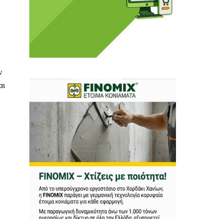
ν
 Η ενημέρωση πρέπει να
αι
αφίας μας.
.