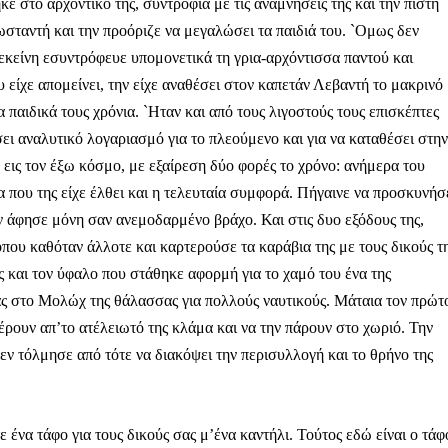
Μαχητική
 στο αρχοντικό της, συντροφιά με τις αναμνήσεις της και την πιστή
ίδα
σταντή και την προόριζε να μεγαλώσει τα παιδιά του. `Ομως δεν
εκείνη εσυντρόφευε υπομονετικά τη γρια-αρχόντισσα παντού και
υ είχε απομείνει, την είχε αναθέσει στον καπετάν Λεβαντή το μακρινό
α παιδικά τους χρόνια. `Ηταν και από τους λιγοστούς τους επισκέπτες
ει αναλυτικό λογαριασμό για το πλεούμενο και για να καταθέσει στην
ια εις τον έξω κόσμο, με εξαίρεση δύο φορές το χρόνο: ανήμερα του
Αγώνας της Κρήτ
 που της είχε έλθει και η τελευταία συμφορά. Πήγαινε να προσκυνήσ
ην άφησε μόνη σαν ανεμοδαρμένο βράχο. Και στις δυο εξόδους της,
Ποιοι είμαστε
όπου καθόταν άλλοτε και καρτερούσε τα καράβια της με τους δικούς τ
Στείλτε το άρθρο σας | Κάντε μια
ς και τον ύφαλο που στάθηκε αφορμή για το χαμό του ένα της
ίας στο Μολώχ της θάλασσας για πολλούς ναυτικούς. Μάταια τον πρώτ
έρουν απ’το ατέλειωτό της κλάμα και να την πάρουν στο χωριό. Την
δεν τόλμησε από τότε να διακόψει την περισυλλογή και το θρήνο της
ένα τάφο για τους δικούς σας μ’ένα καντήλι. Τούτος εδώ είναι ο τάφ
ΙΤΕ