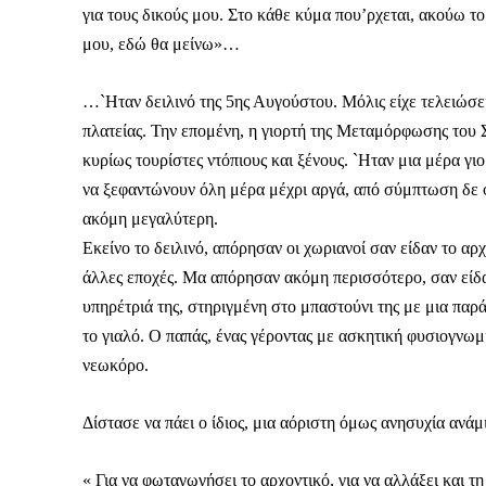
για τους δικούς μου. Στο κάθε κύμα που’ρχεται, ακούω το
μου, εδώ θα μείνω»…
…`Ηταν δειλινό της 5ης Αυγούστου. Μόλις είχε τελειώσει
Δεν μπορούν όλοι να π
πλατείας. Την επομένη, η γιορτή της Μεταμόρφωσης του 
κυρίως τουρίστες ντόπιους και ξένους. `Ηταν μια μέρα γιορ
Αν βρίσκεσαι σε δύσκολ
παραμένει προσβάσιμη 
να ξεφαντώνουν όλη μέρα μέχρι αργά, από σύμπτωση δε 
ακόμη μεγαλύτερη.
Αν όμως μπορείς, στήριξ
Εκείνο το δειλινό, απόρησαν οι χωριανοί σαν είδαν το α
Η στήριξή σου ενι
άλλες εποχές. Μα απόρησαν ακόμη περισσότερο, σαν είδαν
Κοστίζει λιγότερο
υπηρέτριά της, στηριγμένη στο μπαστούνι της με μια πα
το γιαλό. Ο παπάς, ένας γέροντας με ασκητική φυσιογνωμ
Επίλεξε σήμερα να γίνε
νεωκόρο.
Δίστασε να πάει ο ίδιος, μια αόριστη όμως ανησυχία ανάμ
« Για να φωταγωγήσει το αρχοντικό, για να αλλάξει και τη