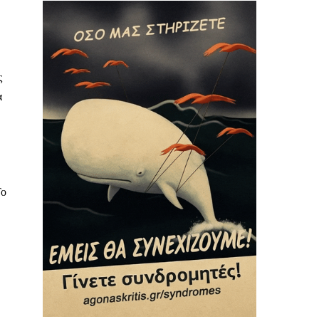
ς
α
Το