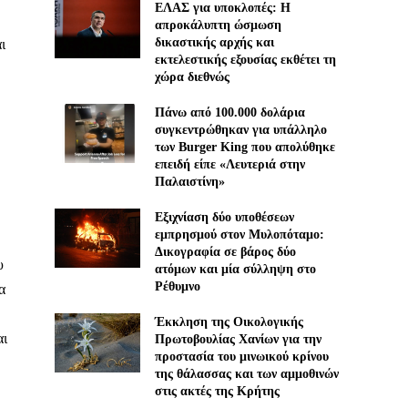
ΕΛΑΣ για υποκλοπές: H
απροκάλυπτη ώσμωση
δικαστικής αρχής και
ι
εκτελεστικής εξουσίας εκθέτει τη
χώρα διεθνώς
Πάνω από 100.000 δολάρια
συγκεντρώθηκαν για υπάλληλο
των Burger King που απολύθηκε
επειδή είπε «Λευτεριά στην
Παλαιστίνη»
Εξιχνίαση δύο υποθέσεων
εμπρησμού στον Μυλοπόταμο:
Δικογραφία σε βάρος δύο
υ
ατόμων και μία σύλληψη στο
Ρέθυμνο
α
Έκκληση της Οικολογικής
αι
Πρωτοβουλίας Χανίων για την
προστασία του μινωικού κρίνου
της θάλασσας και των αμμοθινών
στις ακτές της Κρήτης