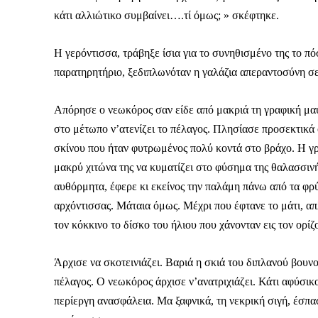
κάτι αλλιώτικο συμβαίνει….τί όμως; » σκέφτηκε.
Η γερόντισσα, τράβηξε ίσια για το συνηθισμένο της το π
παρατηρητήριο, ξεδιπλωνόταν η γαλάζια απεραντοσύνη σε 
Απόρησε ο νεωκόρος σαν είδε από μακριά τη γραφική μα
στο μέτωπο ν’ατενίζει το πέλαγος. Πλησίασε προσεκτικά
σκίνου που ήταν φυτρωμένος πολύ κοντά στο βράχο. Η γρ
μακρύ χιτώνα της να κυματίζει στο φύσημα της θαλασσιν
αυθόρμητα, έφερε κι εκείνος την παλάμη πάνω από τα φρύ
αρχόντισσας. Μάταια όμως. Μέχρι που έφτανε το μάτι, 
τον κόκκινο το δίσκο του ήλιου που χάνονταν εις τον ορίζ
Άρχισε να σκοτεινιάζει. Βαριά η σκιά του διπλανού βουνο
πέλαγος. Ο νεωκόρος άρχισε ν’ανατριχιάζει. Κάτι αφύσικο
περίεργη ανασφάλεια. Μα ξαφνικά, τη νεκρική σιγή, έσπα