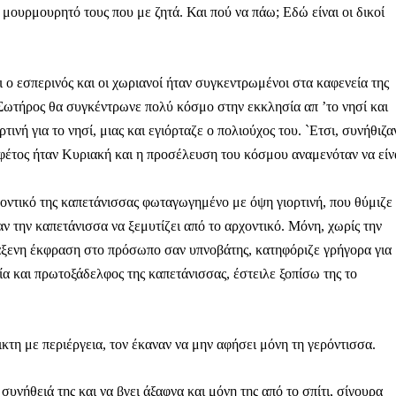
 μουρμουρητό τους που με ζητά. Και πού να πάω; Εδώ είναι οι δικοί
 ο εσπερινός και οι χωριανοί ήταν συγκεντρωμένοι στα καφενεία της
ληρώσουν. Και το σεβόμαστε.
Σωτήρος θα συγκέντρωνε πολύ κόσμο στην εκκλησία απ ’το νησί και
τινή για το νησί, μιας και εγιόρταζε ο πολιούχος του. `Ετσι, συνήθιζα
η οικονομική κατάσταση, συνέχισε να μας διαβάζεις δωρεάν.
για όλους.
φέτος ήταν Κυριακή και η προσέλευση του κόσμου αναμενόταν να είν
έ μας σήμερα. Ορίστε δύο καλοί λόγοι για να το κάνεις:
ρχοντικό της καπετάνισσας φωταγωγημένο με όψη γιορτινή, που θύμιζε
σχύει άμεσα την ποιότητα και την ανεξαρτησία της δημοσιογρ
 την καπετάνισσα να ξεμυτίζει από το αρχοντικό. Μόνη, χωρίς την
 από έναν καφέ και η διαδικασία διαρκεί λιγότερο από 1 λεπτό
ράξενη έκφραση στο πρόσωπο σαν υπνοβάτης, κατηφόριζε γρήγορα για
ία και πρωτοξάδελφος της καπετάνισσας, έστειλε ξοπίσω της το
ις συνδρομητής ή δωρητής.
Γίνε συνδρομητής
ικτη με περιέργεια, τον έκαναν να μην αφήσει μόνη τη γερόντισσα.
Σας ευχαριστούμε θερμά.
 συνήθειά της και να βγει άξαφνα και μόνη της από το σπίτι, σίγουρα