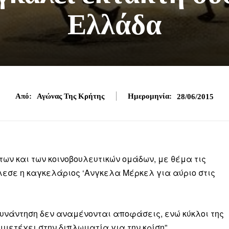
Ελλάδα
Από:
Αγώνας Της Κρήτης
Ημερομηνία:
28/06/2015
ων και των κοινοβουλευτικών ομάδων, με θέμα τις
άλεσε η καγκελάριος
‘Ανγκελα Μέρκελ
για αύριο στις
 συνάντηση δεν αναμένονται αποφάσεις, ενώ κύκλοι της
μετέχει στην διπλωματία για την κρίση”.