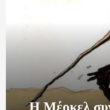
Η Μέρκελ συγ