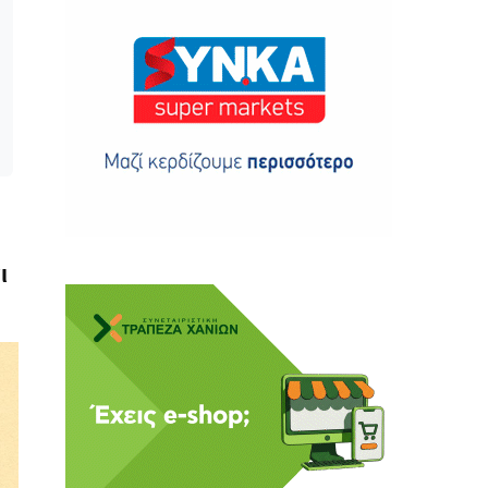
ης
 δωρεά
ι