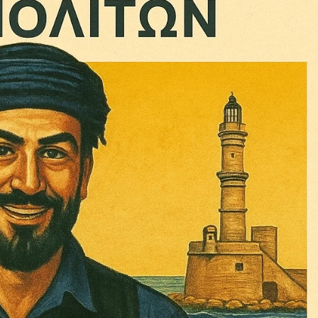
ηνύματα μπορεί να είναι κουραστικό. Και να είστε σίγουροί ότ
ίστηση από το να τα γράφουμε... Όμως αυτό το μήνυμα δεν 
 επιβίωση της ανεξάρτητης, μαχητικής δημοσιογραφίας στην K
αντική γιατί μας επιτρέπει να:
ζ χωρίς φόβο και εξαρτήσεις. Κανείς δεν μας υπαγορεύει τι ν
σιογραφία μας προσβάσιμη σε όλους, ακόμη και σε αυτούς που
ώσουν. Χωρίς paywall, χωρίς προνόμια μόνο για όσους έχουν τη
τι τα έσοδα διαρκώς συρρικνώνονται. Αν πιστεύετε ότι μια π
 σημασίας για τη δημοκρατία και τον έλεγχο της εξουσίας, τ
Γίνε συνδρομητής