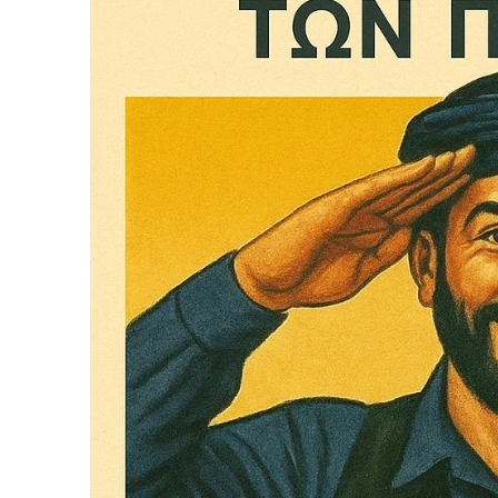
Το ξέρουμε…
Το να βλέπετε αυτά τα μ
βρίσκουμε κάποια ευχαρ
πολύ πιο σημαντικό: την
Η στήριξη σας είναι σημ
- Κάνουμε ρεπορτά
αποσιωπήσουμε.
- Κρατάμε τη δημο
ικανότητα να πληρ
Η απλή αλήθεια είναι ό
ενημέρωση είναι ζωτικής
να συνεχίσουμε.