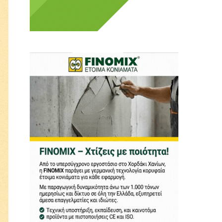
ι ούτε κι εμείς
αφορά εμάς. Αφορά κάτι
ρήτη.
α πούμε ή τι να
 δεν έχουν την
ν οικονομική δυνατότητα.
ραγματικά ελεύθερη
ότε δώστε μας τη δύναμη