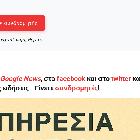
ε συνδρομητής
Αγώνας της Κρήτ
υχαριστούμε θερμά.
Ποιοι είμαστε
Στείλτε το άρθρο σας | Κάντε μια
ο Google News
, στο
facebook
και στο
twitter
κα
 ειδήσεις - Γίνετε
συνδρομητές
!
ΙΤΕ