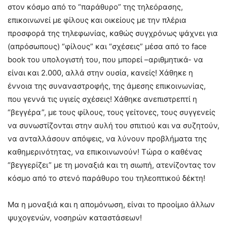
στον κόσμο από το “παράθυρο” της τηλεόρασης,
επικοινωνεί με φίλους και οικείους με την πλέρια
προσφορά της τηλεφωνίας, καθώς συγχρόνως ψάχνει για
(απρόσωπους) “φίλους” και “σχέσεις” μέσα από το face
book του υπολογιστή του, που μπορεί –αριθμητικά- να
είναι και 2.000, αλλά στην ουσία, κανείς! Χάθηκε η
έννοια της συναναστροφής, της άμεσης επικοινωνίας,
που γεννά τις υγιείς σχέσεις! Χάθηκε ανεπιστρεπτί η
“βεγγέρα”, με τους φίλους, τους γείτονες, τους συγγενείς
να συνωστίζονται στην αυλή του σπιτιού και να συζητούν,
να ανταλλάσουν απόψεις, να λύνουν προβλήματα της
καθημερινότητας, να επικοινωνούν! Τώρα ο καθένας
“βεγγερίζει” με τη μοναξιά και τη σιωπή, ατενίζοντας τον
κόσμο από το στενό παράθυρο του τηλεοπτικού δέκτη!
Μα η μοναξιά και η απομόνωση, είναι το προοίμιο άλλων
ψυχογενών, νοσηρών καταστάσεων!