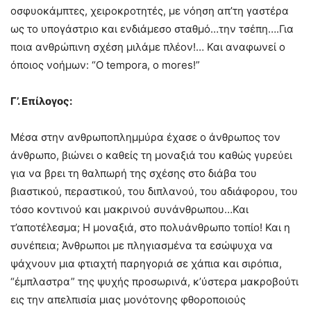
οσφυοκάμπτες, χειροκροτητές, με νόηση απ’τη γαστέρα
ως το υπογάστριο και ενδιάμεσο σταθμό…την τσέπη….Για
ποια ανθρώπινη σχέση μιλάμε πλέον!… Και αναφωνεί ο
όποιος νοήμων: “O tempora, o mores!”
Γ’. Επίλογος:
Μέσα στην ανθρωποπλημμύρα έχασε ο άνθρωπος τον
άνθρωπο, βιώνει ο καθείς τη μοναξιά του καθώς γυρεύει
για να βρει τη θαλπωρή της σχέσης στο διάβα του
βιαστικού, περαστικού, του διπλανού, του αδιάφορου, του
τόσο κοντινού και μακρινού συνάνθρωπου…Και
τ’αποτέλεσμα; Η μοναξιά, στο πολυάνθρωπο τοπίο! Και η
συνέπεια; Άνθρωποι με πληγιασμένα τα εσώψυχα να
ψάχνουν μια φτιαχτή παρηγοριά σε χάπια και σιρόπια,
“έμπλαστρα” της ψυχής προσωρινά, κ’ύστερα μακροβούτι
εις την απελπισία μιας μονότονης φθοροποιούς