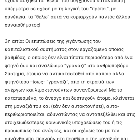
έχουν αυξηθεί τα “θέλω” του σύγχρονου καταναλωτή
υπέρμετρα σε σχέση με τη λογική του “πρέπει”, με
συνέπεια, τα “θέλω” αυτά να κυριαρχούν παντός άλλου
συναισθήματος!
3η αιτία: Οι επιπτώσεις της γιγάντωσης του
καπιταλιστικού συστήματος στον εργαζόμενο όποιας
βαθμίδας, ο οποίος δεν είναι τίποτα περισσότερο από ένα
φτηνό όσο και αναλώσιμο “γρανάζι” στο ανθρωποβόρο
Σύστημα, έτοιμο να αντικατασταθεί από κάποιο άλλο
φτηνότερο –ίσως- “γρανάζι”, από τη στρατιά των
ανέργων και λιμοκτονούντων συνανθρώπων! Μα το
καταπιεσμένο, το άνεργο και δυστυχούν άτομο, κλείνεται
στη μοναξιά του και (εάν δεν αυτοκτονήσει), αυτο-
περιθωριοποιείται, αδυνατώντας να ανταπεξέλθει και στις
στοιχειωδέστερες κοινωνικές υποχρεώσεις του ή τις
προσωπικές του ανάγκες, και οι σχέσεις του με τον
συνάνθρωπο, περνούν στο περιθώριο της μοναξιάς και