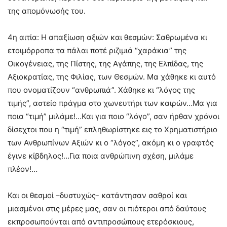
της απομόνωσής του.
4η αιτία: Η απαξίωση αξιών και θεσμών: Σαθρωμένα κι
ετοιμόρροπα τα πάλαι ποτέ ριζιμιά “χαράκια” της
Οικογένειας, της Πίστης, της Αγάπης, της Ελπίδας, της
Αξιοκρατίας, της Φιλίας, των Θεσμών. Μα χάθηκε κι αυτό
που ονοματίζουν “ανθρωπιά”. Χάθηκε κι “λόγος της
τιμής”, αστείο πράγμα στο χωνευτήρι των καιρών…Μα για
ποια “τιμή” μιλάμε!…Και για ποιο “λόγο”, σαν ήρθαν χρόνοι
δίσεχτοι που η “τιμή” επληθωρίστηκε εις το Χρηματιστήριο
των Ανθρωπίνων Αξιών κι ο “λόγος”, ακόμη κι ο γραφτός
έγινε κίβδηλος!…Για ποια ανθρώπινη σχέση, μιλάμε
πλέον!…
Και οι θεσμοί –δυστυχώς- κατάντησαν σαθροί και
μιασμένοι στις μέρες μας, σαν οι πιότεροι από δαύτους
εκπροσωπούνται από αντιπροσώπους ετερόσκιους,