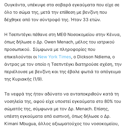
Ουγκάντα, υπέκυψε στα σοβαρά εγκαύματα που είχε σε
όλο το σώμα της, μετά την επίθεση με βενζίνη που
δέχθηκε από τον σύντροφό της. Ήταν 33 ετών.
Η Τσεπντέγκι πέθανε στη ΜΕΘ Νοσοκομείου στην Κένυα,
όπως δήλωσε ο Δρ. Owen Menach, μέλος του ιατρικού
προσωπικού. Σύμφωνα με πληροφορίες που
επικαλούνται οι
New York Times
, ο Dickson Ndiema, ο
άντρας με τον οποίο η Τσεπντέγκι διατηρούσε σχέση, την
περιέλουσε με βενζίνη και της έβαλε φωτιά το απόγευμα
της Κυριακής (1/9).
Τα νεφρά της ήταν αδύνατο να ανταποκριθούν κατά τη
νοσηλεία της, αφού είχε υποστεί εγκαύματα στο 80% του
σώματός της, σύμφωνα με τον Δρ. Menach. Επίσης,
υπέστη εγκαύματα από εισπνοή, όπως δήλωσε ο Δρ.
Kimani Mbugua, άλλος αξιωματούχος του νοσοκομείου,