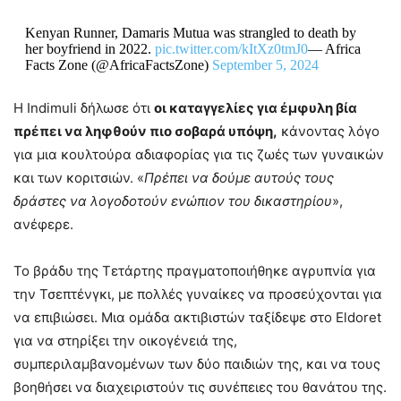
Kenyan Runner, Damaris Mutua was strangled to death by
her boyfriend in 2022.
pic.twitter.com/kItXz0tmJ0
— Africa
Facts Zone (@AfricaFactsZone)
September 5, 2024
Η Indimuli δήλωσε ότι
οι καταγγελίες για έμφυλη βία
πρέπει να ληφθούν πιο σοβαρά υπόψη,
κάνοντας λόγο
για μια κουλτούρα αδιαφορίας για τις ζωές των γυναικών
και των κοριτσιών. «
Πρέπει να δούμε αυτούς τους
δράστες να λογοδοτούν ενώπιον του δικαστηρίου
»,
ανέφερε.
Το βράδυ της Τετάρτης πραγματοποιήθηκε αγρυπνία για
την Τσεπτένγκι, με πολλές γυναίκες να προσεύχονται για
να επιβιώσει. Μια ομάδα ακτιβιστών ταξίδεψε στο Eldoret
για να στηρίξει την οικογένειά της,
συμπεριλαμβανομένων των δύο παιδιών της, και να τους
βοηθήσει να διαχειριστούν τις συνέπειες του θανάτου της.