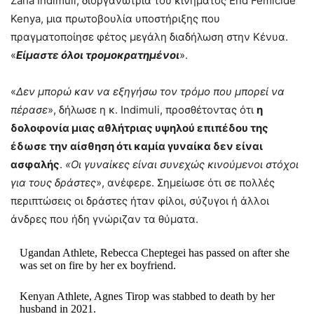
Zaha Indimuli, διοργανώτρια του κινήματος End Femicide
Kenya, μια πρωτοβουλία υποστήριξης που
πραγματοποίησε φέτος μεγάλη διαδήλωση στην Κένυα.
«
Είμαστε όλοι τρομοκρατημένοι
».
«
Δεν μπορώ καν να εξηγήσω τον τρόμο που μπορεί να
πέρασε
», δήλωσε η κ. Indimuli, προσθέτοντας ότι
η
δολοφονία μιας αθλήτριας υψηλού επιπέδου της
έδωσε την αίσθηση ότι καμία γυναίκα δεν είναι
ασφαλής
.
«Οι γυναίκες είναι συνεχώς κινούμενοι στόχοι
για τους δράστες
», ανέφερε. Σημείωσε ότι σε πολλές
περιπτώσεις οι δράστες ήταν φίλοι, σύζυγοι ή άλλοι
άνδρες που ήδη γνώριζαν τα θύματα.
Ugandan Athlete, Rebecca Cheptegei has passed on after she
was set on fire by her ex boyfriend.
Kenyan Athlete, Agnes Tirop was stabbed to death by her
husband in 2021.