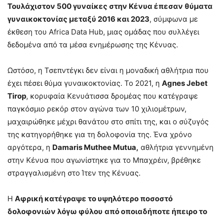
Τουλάχιστον 500 γυναίκες στην Κένυα έπεσαν θύματα
γυναικοκτονίας μεταξύ 2016 και 2023
, σύμφωνα με
έκθεση του Africa Data Hub, μιας ομάδας που συλλέγει
δεδομένα από τα μέσα ενημέρωσης της Κένυας.
Ωστόσο, η Τσεπντέγκι δεν είναι η μοναδική αθλήτρια που
έχει πέσει θύμα γυναικοκτονίας. Το 2021, η
Agnes Jebet
Tirop
, κορυφαία Κενυάτισσα δρομέας που κατέγραψε
παγκόσμιο ρεκόρ στον αγώνα των 10 χιλιομέτρων,
μαχαιρώθηκε μέχρι θανάτου στο σπίτι της, και ο σύζυγός
της κατηγορήθηκε για τη δολοφονία της. Ένα χρόνο
αργότερα, η
Damaris Muthee Mutua,
αθλήτρια γεννημένη
στην Κένυα που αγωνίστηκε για το Μπαχρέιν, βρέθηκε
στραγγαλισμένη στο Ίτεν της Κένυας.
Η
Αφρική κατέγραψε το υψηλότερο ποσοστό
δολοφονιών λόγω φύλου
από οποιαδήποτε ήπειρο το