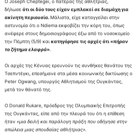
Ο Joseph Cheptegei, ο πατέρας της αθλήτριας,
δήλωσε
ότι οι δύο τους είχαν εμπλακεί σε διαμάχη για
ακίνητη περιουσία.
Μάλιστα, είχε καταγγείλει στην
αστυνομία ότι ο Ndiema εκφοβίζει την κόρη του, όπως
ανέφερε στους δημοσιογράφους έξω από το νοσοκομείο
την Πέμπτη (5/9) και
κατηγόρησε τις αρχές ότι «
πήραν
το ζήτημα ελαφρά
»
.
Οι αρχές της Κένυας ερευνούν τις συνθήκες θανάτου της
Τσεπντέγκι, επεσήμανε στα μέσα κοινωνικής δικτύωσης ο
Peter Ogwang, υπουργός Αθλητισμού της Ουγκάντας,
μετά τον θάνατό της.
Ο Donald Rukare, πρόεδρος της Ολυμπιακής Επιτροπής
της Ουγκάντας, είπε από την πλευρά του ότι η επίθεση
ήταν
«μια δειλή και παράλογη πράξη που οδήγησε στην
απώλεια μιας σπουδαίας αθλήτριας».