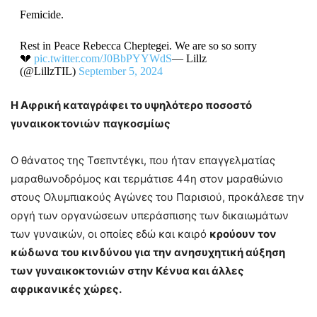
Femicide.
Rest in Peace Rebecca Cheptegei. We are so so sorry
💔
pic.twitter.com/J0BbPYYWdS
— Lillz
(@LillzTIL)
September 5, 2024
Η Αφρική καταγράφει το υψηλότερο ποσοστό
γυναικοκτονιών παγκοσμίως
Ο θάνατος της Τσεπντέγκι, που ήταν επαγγελματίας
μαραθωνοδρόμος και τερμάτισε 44η στον μαραθώνιο
στους Ολυμπιακούς Αγώνες του Παρισιού, προκάλεσε την
οργή των οργανώσεων υπεράσπισης των δικαιωμάτων
των γυναικών, οι οποίες εδώ και καιρό
κρούουν τον
κώδωνα του κινδύνου για την ανησυχητική αύξηση
των γυναικοκτονιών στην Κένυα και άλλες
αφρικανικές χώρες.