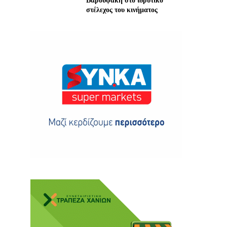
Βαρουφάκη στο ιδρυτικό
στέλεχος του κινήματος
ης
 δωρεά