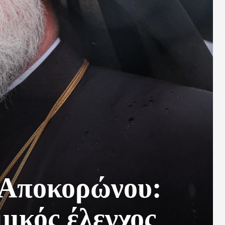
 Αποκορώνου:
μικός έλεγχος