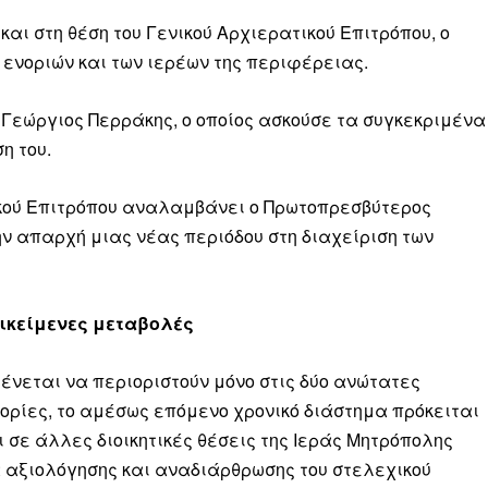
Μαχητική
ίδα
ι στη θέση του Γενικού Αρχιερατικού Επιτρόπου, ο
ν ενοριών και των ιερέων της περιφέρειας.
 Γεώργιος Περράκης, ο οποίος ασκούσε τα συγκεκριμένα
η του.
Αγώνας της Κρήτ
τικού Επιτρόπου αναλαμβάνει ο Πρωτοπρεσβύτερος
 απαρχή μιας νέας περιόδου στη διαχείριση των
Ποιοι είμαστε
Στείλτε το άρθρο σας | Κάντε μια
πικείμενες μεταβολές
ένεται να περιοριστούν μόνο στις δύο ανώτατες
ρίες, το αμέσως επόμενο χρονικό διάστημα πρόκειται
ε άλλες διοικητικές θέσεις της Ιεράς Μητρόπολης
α αξιολόγησης και αναδιάρθρωσης του στελεχικού
ΙΤΕ