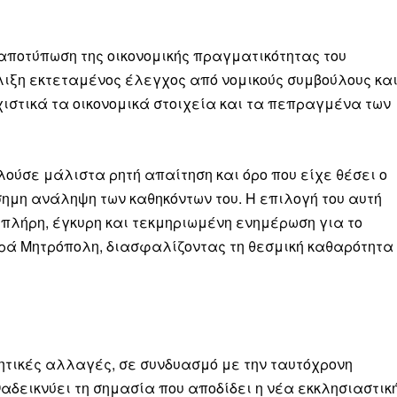
ν αποτύπωση της οικονομικής πραγματικότητας του
έλιξη εκτεταμένος έλεγχος από νομικούς συμβούλους κα
υχιστικά τα οικονομικά στοιχεία και τα πεπραγμένα των
ληρώσουν. Και το σεβόμαστε.
η οικονομική κατάσταση, συνέχισε να μας διαβάζεις δωρεάν.
για όλους.
ούσε μάλιστα ρητή απαίτηση και όρο που είχε θέσει ο
έ μας σήμερα. Ορίστε δύο καλοί λόγοι για να το κάνεις:
σημη ανάληψη των καθηκόντων του. Η επιλογή του αυτή
 πλήρη, έγκυρη και τεκμηριωμένη ενημέρωση για το
σχύει άμεσα την ποιότητα και την ανεξαρτησία της δημοσιογρ
ερά Μητρόπολη, διασφαλίζοντας τη θεσμική καθαρότητα
 από έναν καφέ και η διαδικασία διαρκεί λιγότερο από 1 λεπτό
ις συνδρομητής ή δωρητής.
Γίνε συνδρομητής
κητικές αλλαγές, σε συνδυασμό με την ταυτόχρονη
Σας ευχαριστούμε θερμά.
αδεικνύει τη σημασία που αποδίδει η νέα εκκλησιαστικ