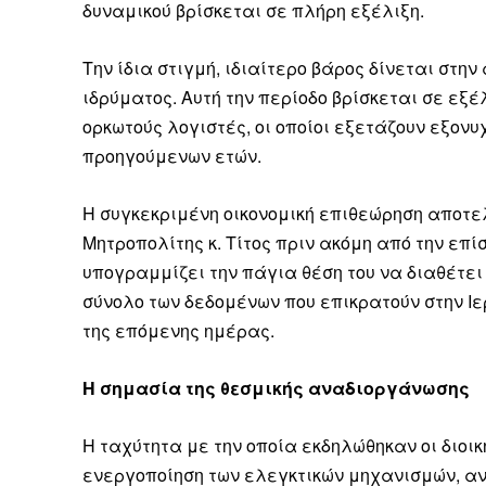
δυναμικού βρίσκεται σε πλήρη εξέλιξη.
Την ίδια στιγμή, ιδιαίτερο βάρος δίνεται στη
ιδρύματος. Αυτή την περίοδο βρίσκεται σε εξ
ορκωτούς λογιστές, οι οποίοι εξετάζουν εξον
Δεν μπορούν όλοι να π
προηγούμενων ετών.
Αν βρίσκεσαι σε δύσκολ
παραμένει προσβάσιμη 
Η συγκεκριμένη οικονομική επιθεώρηση αποτελ
Αν όμως μπορείς, στήριξ
Μητροπολίτης κ. Τίτος πριν ακόμη από την επί
υπογραμμίζει την πάγια θέση του να διαθέτει
Η στήριξή σου ενι
σύνολο των δεδομένων που επικρατούν στην Ι
Κοστίζει λιγότερο
της επόμενης ημέρας.
Επίλεξε σήμερα να γίνε
Η σημασία της θεσμικής αναδιοργάνωσης
Η ταχύτητα με την οποία εκδηλώθηκαν οι διοι
ενεργοποίηση των ελεγκτικών μηχανισμών, αν