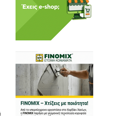
ι
 Η ενημέρωση πρέπει να
αφίας μας.
.
ή