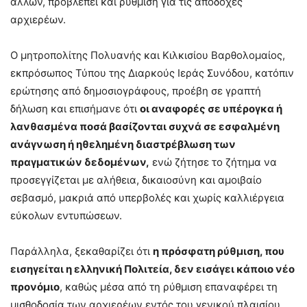
άλλων, προβλέπει και ρύθμιση για τις αποδοχές
αρχιερέων.
Ο μητροπολίτης Πολυανής και Κιλκισίου Βαρθολομαίος,
εκπρόσωπος Τύπου της Διαρκούς Ιεράς Συνόδου, κατόπιν
ερώτησης από δημοσιογράφους, προέβη σε γραπτή
δήλωση και επισήμανε ότι
οι αναφορές σε υπέρογκα ή
λανθασμένα ποσά βασίζονται συχνά σε εσφαλμένη
ανάγνωση ή ηθελημένη διαστρέβλωση των
πραγματικών δεδομένων,
ενώ ζήτησε το ζήτημα να
προσεγγίζεται με αλήθεια, δικαιοσύνη και αμοιβαίο
σεβασμό, μακριά από υπερβολές και χωρίς καλλιέργεια
εύκολων εντυπώσεων.
Παράλληλα, ξεκαθαρίζει ότι
η πρόσφατη ρύθμιση, που
εισηγείται η ελληνική Πολιτεία, δεν εισάγει κάποιο νέο
προνόμιο
, καθώς μέσα από τη ρύθμιση επαναφέρει τη
μισθοδοσία των αρχιερέων εντός του γενικού πλαισίου