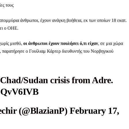
ίες τους
ατομμύρια άνθρωποι, έχουν ανάγκη βοήθεια, εκ των οποίων 18 εκατ.
ζει ο ΟΗΕ.
ληρώσουν. Και το σεβόμαστε.
χωρίς μισθό,
οι άνθρωποι έχουν πουλήσει ό,τι είχαν
, σε μια χώρα
η οικονομική κατάσταση, συνέχισε να μας διαβάζεις δωρεάν.
για όλους.
ο, παρατήρησε ο Γουίλιαμ Κάρτερ διευθυντής του Νορβηγικού
έ μας σήμερα. Ορίστε δύο καλοί λόγοι για να το κάνεις:
σχύει άμεσα την ποιότητα και την ανεξαρτησία της δημοσιογρ
e Chad/Sudan crisis from Adre.
 από έναν καφέ και η διαδικασία διαρκεί λιγότερο από 1 λεπτό
jduQvV6IVB
ις συνδρομητής ή δωρητής.
hir (@BlazianP)
February 17,
Γίνε συνδρομητής
Σας ευχαριστούμε θερμά.