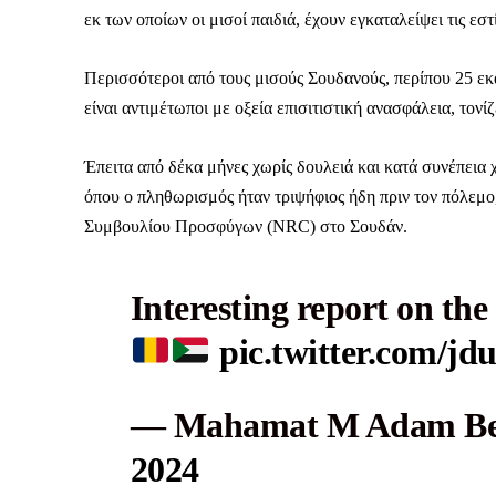
εκ των οποίων οι μισοί παιδιά, έχουν εγκαταλείψει τις εστ
Περισσότεροι από τους μισούς Σουδανούς, περίπου 25 εκ
είναι αντιμέτωποι με οξεία επισιτιστική ανασφάλεια, τονί
Δεν μπορούν όλοι να π
Έπειτα από δέκα μήνες χωρίς δουλειά και κατά συνέπεια 
Αν βρίσκεσαι σε δύσκολ
παραμένει προσβάσιμη 
όπου ο πληθωρισμός ήταν τριψήφιος ήδη πριν τον πόλεμ
Συμβουλίου Προσφύγων (NRC) στο Σουδάν.
Αν όμως μπορείς, στήριξ
Η στήριξή σου ενι
Interesting report on th
Κοστίζει λιγότερο
pic.twitter.com/
Επίλεξε σήμερα να γίνε
— Mahamat M Adam Bec
2024