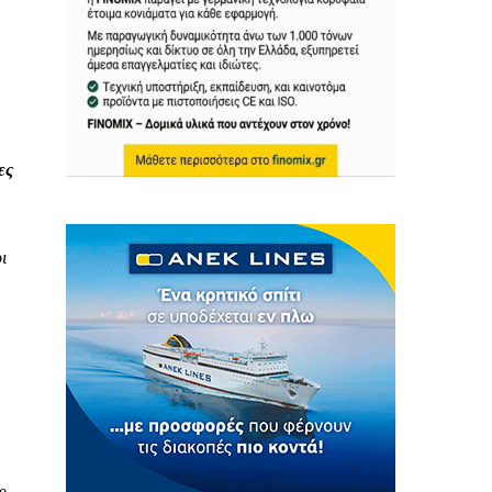
ες
ι
e