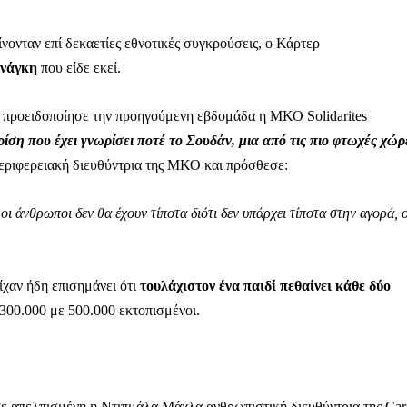
νονταν επί δεκαετίες εθνοτικές συγκρούσεις, ο Κάρτερ
ανάγκη
που είδε εκεί.
, προειδοποίησε την προηγούμενη εβδομάδα η ΜΚΟ Solidarites
ση που έχει γνωρίσει ποτέ το Σουδάν, μια από τις πιο φτωχές χώρ
εριφερειακή διευθύντρια της ΜΚΟ και πρόσθεσε:
ι άνθρωποι δεν θα έχουν τίποτα διότι δεν υπάρχει τίποτα στην αγορά, ο
ίχαν ήδη επισημάνει ότι
τουλάχιστον ένα παιδί πεθαίνει κάθε δύο
300.000 με 500.000 εκτοπισμένοι.
ε απελπισμένη η Ντιπμάλα Μάχλα ανθρωπιστική διευθύντρια της Car