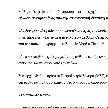
Μόλις επέστρεψε από το Νταρφούρ, μια περιοχή όπου μαί
δήλωσε
σοκαρισμένος από την επισιτιστική έκτακτη 
«Αν δεν γίνει κάτι, οδεύουμε κατευθείαν προς τον λιμό»
Internationales.
«Θα είναι η μεγαλύτερη ανθρωπιστική κρί
του κόσμου»
, υπογράμμισε η Ζουστίν Μούζικ Πικεμάλ π
«Αν δεν εισαχθούν τρόφιμα μέσω της ανθρωπιστικής οδού, ο
άνθρωποι θα πεθάνουν από την πείνα».
Στις αρχές Φεβρουαρίου οι Γιατροί χωρίς Σύνορα (MSF) ε
ώρες
στο καταυλισμό Ζαμζάμ στο Νταρφούρ, όπου ζουν 
«Το απόλυτο κακό»
«Κινδυνεύουμε να χάσουμε μια ολόκληρη γενιά»
, δήλωσ