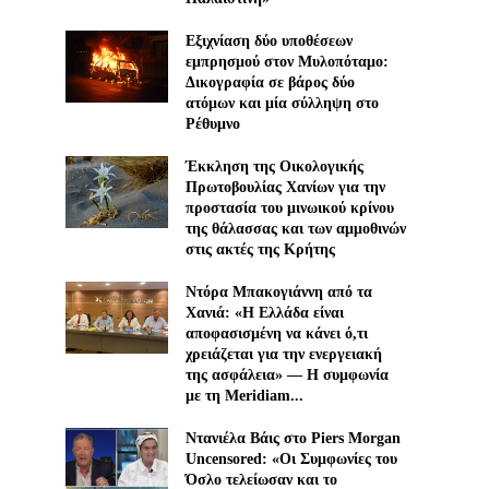
Εξιχνίαση δύο υποθέσεων
εμπρησμού στον Μυλοπόταμο:
Δικογραφία σε βάρος δύο
ατόμων και μία σύλληψη στο
Ρέθυμνο
Έκκληση της Οικολογικής
Πρωτοβουλίας Χανίων για την
προστασία του μινωικού κρίνου
της θάλασσας και των αμμοθινών
στις ακτές της Κρήτης
Ντόρα Μπακογιάννη από τα
Χανιά: «Η Ελλάδα είναι
αποφασισμένη να κάνει ό,τι
χρειάζεται για την ενεργειακή
της ασφάλεια» — Η συμφωνία
με τη Meridiam...
Ντανιέλα Βάις στο Piers Morgan
Uncensored: «Οι Συμφωνίες του
Όσλο τελείωσαν και το