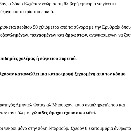
Μαχητική
δάν, ο Σάκιρ Ελχάσαν γνώρισε τη θλιβερή εμπειρία να γίνει κι
ίδα
ύζυγο και τα τρία του παιδιά.
ίσκεται περίπου 50 χιλιόμετρα από τα σύνορα με την Ερυθραία όπου
ν
εξαντλημένων, πεινασμένων και άρρωστων
, αναγκασμένων να ζου
Αγώνας της Κρήτ
επιδημίες χολέρας ή δάγκειου πυρετού.
Ποιοι είμαστε
λχάσαν καταγγέλλει μια καταστροφή ξεχασμένη από τον κόσμο.
Στείλτε το άρθρο σας | Κάντε μια
στρατηγός Άμπντελ Φάταχ αλ Μπουρχάν, και ο αναπληρωτής του και
σαν τον πόλεμο,
χιλιάδες άμαχοι έχουν σκοτωθεί.
 οι νεκροί μόνο στην πόλη Νταρφούρ. Σχεδόν 8 εκατομμύρια άνθρωπο
ΙΤΕ