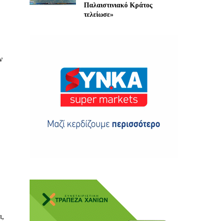
Παλαιστινιακό Κράτος
τελείωσε»
ν
ης
 δωρεά
ι,