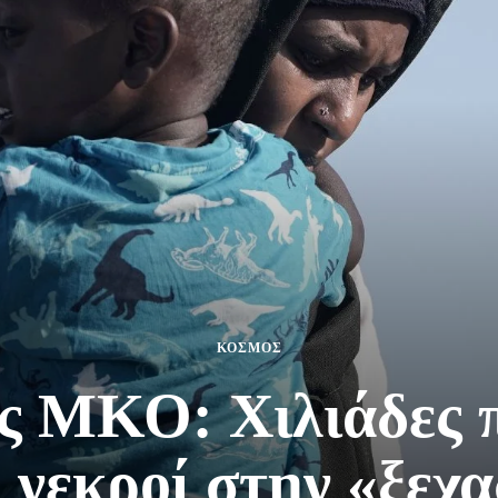
ΚΟΣΜΟΣ
ς ΜΚΟ: Χιλιάδες π
 νεκροί στην «ξεχ