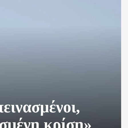
εινασμένοι,
ασμένη κρίση»