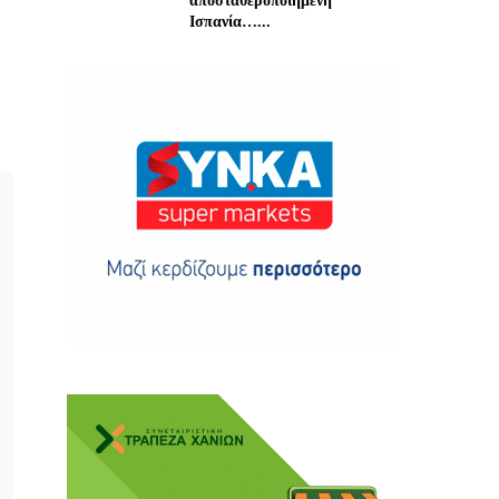
αποσταθεροποιημένη
Ισπανία…...
ης
 δωρεά