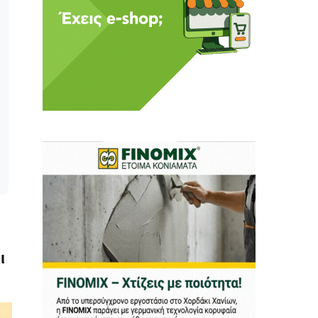
ι ούτε κι εμείς
αφορά εμάς. Αφορά κάτι
ρήτη.
α πούμε ή τι να
 δεν έχουν την
ν οικονομική δυνατότητα.
ραγματικά ελεύθερη
ότε δώστε μας τη δύναμη
ι