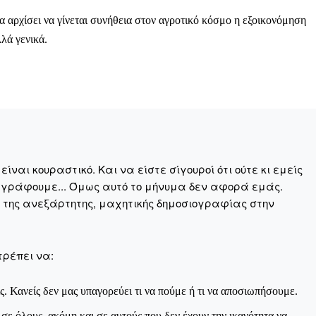
 αρχίσει να γίνεται συνήθεια στον αγροτικό κόσμο η εξοικονόμηση
λά γενικά.
Αγώνας της Κρήτ
Ποιοι είμαστε
Στείλτε το άρθρο σας | Κάντε μια
ναι κουραστικό. Και να είστε σίγουροί ότι ούτε κι εμείς
 γράφουμε... Όμως αυτό το μήνυμα δεν αφορά εμάς.
η της ανεξάρτητης, μαχητικής δημοσιογραφίας στην
τρέπει να:
ΙΤΕ
ς. Κανείς δεν μας υπαγορεύει τι να πούμε ή τι να αποσιωπήσουμε.
ε όλους, ακόμη και σε αυτούς που δεν έχουν την ικανότητα να