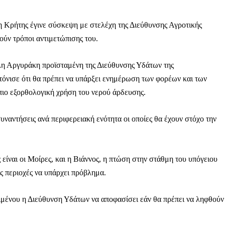
η Κρήτης έγινε σύσκεψη με στελέχη της Διεύθυνσης Αγροτικής
ούν τρόποι αντιμετώπισης του.
η Αργυράκη προϊσταμένη της Διεύθυνσης Υδάτων της
όνισε ότι θα πρέπει να υπάρξει ενημέρωση των φορέων και των
 πιο εξορθολογική χρήση του νερού άρδευσης.
υναντήσεις ανά περιφερειακή ενότητα οι οποίες θα έχουν στόχο την
 είναι οι Μοίρες, και η Βιάννος, η πτώση στην στάθμη του υπόγειου
ις περιοχές να υπάρχει πρόβλημα.
Μαχητική
ιμένου η Διεύθυνση Υδάτων να αποφασίσει εάν θα πρέπει να ληφθούν
ίδα