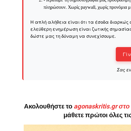
πληρώσουν. Χωρίς paywall, χωρίς προνόμια μό
Το ξέρουμε…
Η απλή αλήθεια είναι ότι τα έσοδα διαρκώς 
Το να βλέπετε αυτά τα μ
ελεύθερη ενημέρωση είναι ζωτικής σημασίας 
βρίσκουμε κάποια ευχαρ
δώστε μας τη δύναμη να συνεχίσουμε.
πολύ πιο σημαντικό: την
Η στήριξη σας είναι σημ
Γίν
- Κάνουμε ρεπορτά
Σας ε
αποσιωπήσουμε.
- Κρατάμε τη δημο
ικανότητα να πληρ
Η απλή αλήθεια είναι ό
ενημέρωση είναι ζωτικής
Ακολουθήστε το
agonaskritis.gr στ
να συνεχίσουμε.
μάθετε πρώτοι όλες τις