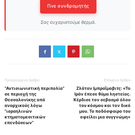
Γίνε συνδρομητής
Σας ευχαριστούμε θερμά.
Προηγούμενο άρθρο
Επόμενο άρθρο
“Αντισιωνιστική περιπολία”
Ζλάταν Ιμπραΐμοβιτς: «Το
σε περιοχή της
Ιράν έπεσε θύμα ληστείας.
Θεσσαλονίκης από
Κέρδισε τον σεβασμό όλου
αναρχικούς λόγω
του κόσμου και τον δικό
“ισραηλινών
μου. Το ποδόσφαιρο του
κτηματομεσιτικών
οφείλει μια συγγνώμη»
επενδύσεων”