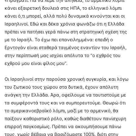
«Πράγματι. Για να λέμε την αλήθεια, το αρμενικό λόμπι
κάνει εξαιρετική δουλειά στις ΗΠΑ, το ελληνικό λόμπι
κάνει ό,τι μπορεί, αλλά πολύ δυναμικά κινούνται και οι
Ισραηλινοί. Εδώ και δέκα χρόνια φωνάζω ότι η Ελλάδα
πρέπει να πατήσει γερά πάνω στη στρατηγική σχέση της
με το Ισραήλ. Το έχω πει επανειλημμένα: επειδή ο
Ερντογάν είναι σταθερά ταγμένος εναντίον του Ισραήλ,
στην περίπτωσή μας ισχύει απόλυτα το “ο εχθρός του
εχθρού μου είναι φίλος μου”.
Οι Ισραηλινοί στην παρούσα χρονική συγκυρία, και λόγω
του ζωτικού τους χώρου στα δυτικά, έχουν απόλυτη
ανάγκη την Ελλάδα. Άρα, οφείλουμε να ταυτιστούμε με
τα συμφέροντά τους και να συμπορευτούμε. Θεωρώ ότι
το αμερικανοεβραϊκό λόμπι, μαζί με το αρμενικό, θα
παίξουν καθοριστικό ρόλο, καθώς διαθέτουν πανίσχυρη
επιρροή παγκοσμίως. Πρέπει να ακουμπήσουμε πάνω
τους, χωρίς βέβαια να βασιζόμαστε 100%, διότι στην