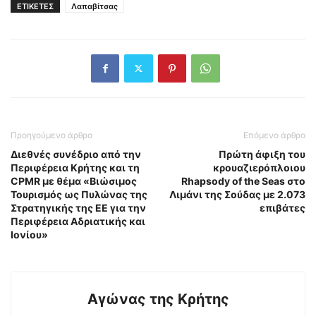
ΕΤΙΚΕΤΕΣ
Λαπαβίτσας
Προηγούμενο άρθρο
Επόμενο άρθρο
Διεθνές συνέδριο από την
Πρώτη άφιξη του
Περιφέρεια Κρήτης και τη
κρουαζιερόπλοιου
CPMR με θέμα «Βιώσιμος
Rhapsody of the Seas στο
Τουρισμός ως Πυλώνας της
Λιμάνι της Σούδας με 2.073
Στρατηγικής της ΕΕ για την
επιβάτες
Περιφέρεια Αδριατικής και
Ιονίου»
Αγώνας της Κρήτης