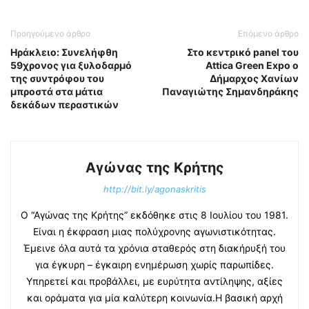
Προηγούμενο άρθρο
Επόμενο άρθρο
Ηράκλειο: Συνελήφθη
Στο κεντρικό panel του
59χρονος για ξυλοδαρμό
Attica Green Expo ο
της συντρόφου του
Δήμαρχος Χανίων
μπροστά στα μάτια
Παναγιώτης Σημανδηράκης
δεκάδων περαστικών
Αγώνας της Κρήτης
http://bit.ly/agonaskritis
Ο “Αγώνας της Κρήτης” εκδόθηκε στις 8 Ιουλίου του 1981.
Είναι η έκφραση μιας πολύχρονης αγωνιστικότητας.
Έμεινε όλα αυτά τα χρόνια σταθερός στη διακήρυξή του
για έγκυρη – έγκαιρη ενημέρωση χωρίς παρωπίδες.
Υπηρετεί και προβάλλει, με ευρύτητα αντίληψης, αξίες
και οράματα για μία καλύτερη κοινωνία.Η βασική αρχή