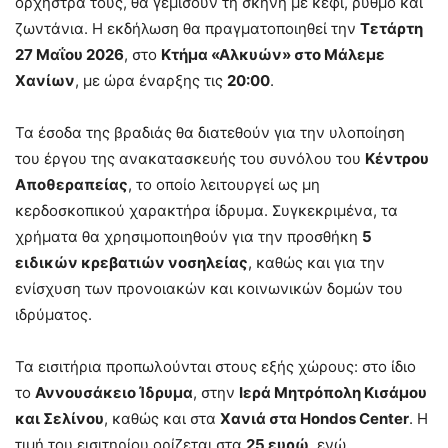
ορχήστρα τους, θα γεμίσουν τη σκηνή με κέφι, ρυθμό και
ζωντάνια. Η εκδήλωση θα πραγματοποιηθεί την
Τετάρτη
27 Μαΐου 2026
, στο
Κτήμα «Αλκυών» στο Μάλεμε
Χανίων
, με ώρα έναρξης τις
20:00
.
Τα έσοδα της βραδιάς θα διατεθούν για την υλοποίηση
του έργου της ανακατασκευής του συνόλου του
Κέντρου
Αποθεραπείας
, το οποίο λειτουργεί ως μη
κερδοσκοπικού χαρακτήρα ίδρυμα. Συγκεκριμένα, τα
χρήματα θα χρησιμοποιηθούν για την προσθήκη
5
ειδικών κρεβατιών νοσηλείας
, καθώς και για την
ενίσχυση των προνοιακών και κοινωνικών δομών του
ιδρύματος.
Τα εισιτήρια προπωλούνται στους εξής χώρους: στο ίδιο
το
Αννουσάκειο Ίδρυμα
, στην
Ιερά Μητρόπολη Κισάμου
και Σελίνου
, καθώς και στα
Χανιά στα Hondos Center
. Η
τιμή του εισιτηρίου ορίζεται στα
25 ευρώ
, ενώ