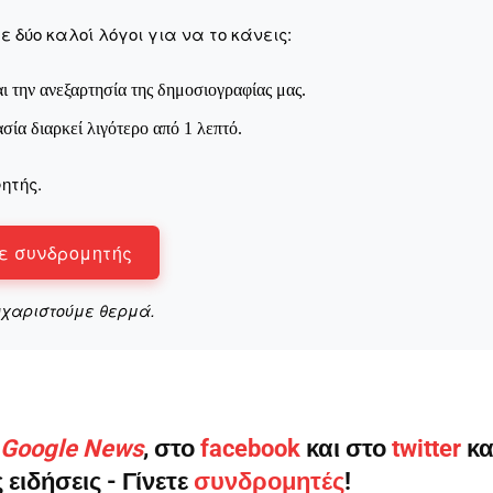
 δύο καλοί λόγοι για να το κάνεις:
ι την ανεξαρτησία της δημοσιογραφίας μας.
ληρώσουν. Και το σεβόμαστε.
ασία διαρκεί λιγότερο από 1 λεπτό.
η οικονομική κατάσταση, συνέχισε να μας διαβάζεις δωρεάν.
ητής.
για όλους.
έ μας σήμερα. Ορίστε δύο καλοί λόγοι για να το κάνεις:
ε συνδρομητής
σχύει άμεσα την ποιότητα και την ανεξαρτησία της δημοσιογρ
υχαριστούμε θερμά.
 από έναν καφέ και η διαδικασία διαρκεί λιγότερο από 1 λεπτό
ις συνδρομητής ή δωρητής.
Γίνε συνδρομητής
ο Google News
, στο
facebook
και στο
twitter
κα
Σας ευχαριστούμε θερμά.
 ειδήσεις - Γίνετε
συνδρομητές
!