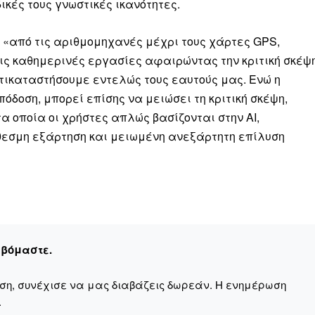
Μαχητική
ικές τους γνωστικές ικανότητες.
ίδα
, «από τις αριθμομηχανές μέχρι τους χάρτες GPS,
τις καθημερινές εργασίες αφαιρώντας την κριτική σκέψ
τικαταστήσουμε εντελώς τους εαυτούς μας. Ενώ η
όδοση, μπορεί επίσης να μειώσει τη κριτική σκέψη,
τα οποία οι χρήστες απλώς βασίζονται στην AI,
Αγώνας της Κρήτ
θεσμη εξάρτηση και μειωμένη ανεξάρτητη επίλυση
Ποιοι είμαστε
Στείλτε το άρθρο σας | Κάντε μια
εβόμαστε.
αση, συνέχισε να μας διαβάζεις δωρεάν. Η ενημέρωση
.
ΙΤΕ