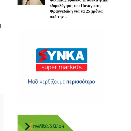
Φίλιππας έφυγε»: Η συγκινητική
εξομολόγηση του Παναγιώτη
Φραγγεδάκη για τα 25 χρόνια
από την...
η
ης
 δωρεά