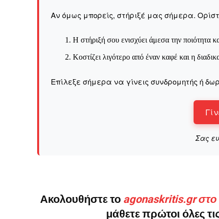
Αν όμως μπορείς, στήριξέ μας σήμερα. Ορίστε
Η στήριξή σου ενισχύει άμεσα την ποιότητα κα
Δεν μπορούν όλοι να π
Κοστίζει λιγότερο από έναν καφέ και η διαδικ
Αν βρίσκεσαι σε δύσκολ
Επίλεξε σήμερα να γίνεις συνδρομητής ή δωρ
παραμένει προσβάσιμη 
Αν όμως μπορείς, στήριξ
Γίν
Η στήριξή σου ενι
Σας ε
Κοστίζει λιγότερο
Επίλεξε σήμερα να γίνε
Ακολουθήστε το
agonaskritis.gr στ
μάθετε πρώτοι όλες τις