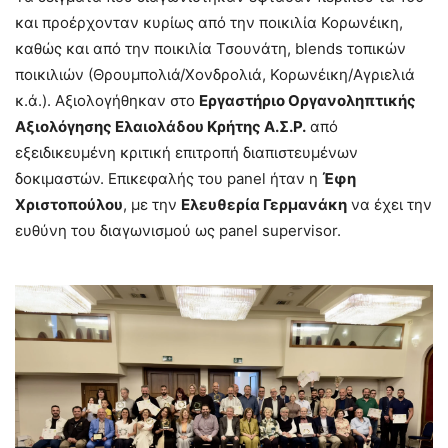
και προέρχονταν κυρίως από την ποικιλία Κορωνέικη,
καθώς και από την ποικιλία Τσουνάτη, blends τοπικών
ποικιλιών (Θρουμπολιά/Χονδρολιά, Κορωνέικη/Αγριελιά
κ.ά.). Αξιολογήθηκαν στο
Εργαστήριο Οργανοληπτικής
Αξιολόγησης Ελαιολάδου Κρήτης Α.Σ.Ρ.
από
εξειδικευμένη κριτική επιτροπή διαπιστευμένων
δοκιμαστών. Επικεφαλής του panel ήταν η
Έφη
Χριστοπούλου
, με την
Ελευθερία Γερμανάκη
να έχει την
ευθύνη του διαγωνισμού ως panel supervisor.