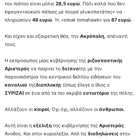
του πιάτου είναι μόλις
28,5 ευρώ
. Πάλι καλά που δεν
έφαγαν
«συκώτι πάπιας με πουρέ γλυκοπατάτας»
να
πληρώσουν
46 ευρώ
. Ή,
«steak tomahawk
» για
87 ευρώ
.
Και είχαν και εξαιρετική θέα, την
Ακρόπολη,
απέναντί
τους.
Η εκπρόσωπος μίας κυβέρνησης της
ριζοσπαστικής
Αριστεράς
να παίρνει το
δείπνο
της με την
παρουσιάστρια του κεντρικού δελτίου ειδήσεων του
καναλιού
της
διαπλοκής
(όπως έλεγε ο ίδιος ο
ΣΥΡΙΖΑ)
σε ένα από τα πιο ακριβά
εστιατόρια
της πόλης.
Αλλάζουν οι
καιροί
; Όχι όχι, αλλάζουν οι
άνθρωποι
.
Αυτή είναι η
εξέλιξη
της κυβέρνησης της
Αριστεράς
.
Άνοδος. Και στην κυριολεξία. Από τις
διαδηλώσεις
στην