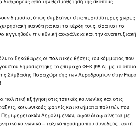
 διάφορους από την θεσμοθέτησή της σκοπούς.
Μαχητική
ίδα
ουν δημόσια, όπως συμβαίνει στις περισσότερες χώρες
ειρησιακή ικανότητα και τα κέρδη τους, άρα και τα
να εγγυηθούν την εθνική ασφάλεια και την αναπτυξιακή
Αγώνας της Κρήτ
όλυτα ξεκάθαρες οι πολιτικές θέσεις του κόμματος που
γούστου δημοσιεύτηκε το επίμαχο ΦΕΚ [98 Ά], με το οποίο
Ποιοι είμαστε
της Σύμβασης Παραχώρησης των Αεροδρομίων στην Frapo
Στείλτε το άρθρο σας | Κάντε μια
!
 πολιτική εξήγηση στις τοπικές κοινωνίες και στις
άξεις, κοινωνικούς φορείς και κινήματα πολιτών που
ων Περιφερειακών Αερολιμένων, αφού διαφαίνεται με
ητικό κοινωνικό – ταξικό πρόσημο που συνοδεύει αυτή
ΙΤΕ