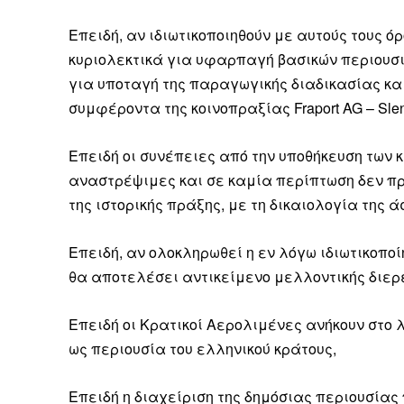
Επειδή, αν ιδιωτικοποιηθούν με αυτούς τους όρ
κυριολεκτικά για υφαρπαγή βασικών περιουσι
για υποταγή της παραγωγικής διαδικασίας και
Δεν μπορούν όλοι να π
συμφέροντα της κοινοπραξίας Fraport AG – Slent
Αν βρίσκεσαι σε δύσκολ
Επειδή οι συνέπειες από την υποθήκευση των
παραμένει προσβάσιμη 
αναστρέψιμες και σε καμία περίπτωση δεν πρ
Αν όμως μπορείς, στήριξ
της ιστορικής πράξης, με τη δικαιολογία της 
Η στήριξή σου ενι
Επειδή, αν ολοκληρωθεί η εν λόγω ιδιωτικοπο
Κοστίζει λιγότερο
θα αποτελέσει αντικείμενο μελλοντικής διερ
Επίλεξε σήμερα να γίνε
Επειδή οι Κρατικοί Αερολιμένες ανήκουν στο 
ως περιουσία του ελληνικού κράτους,
Επειδή η διαχείριση της δημόσιας περιουσία