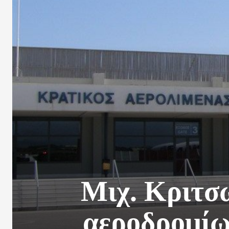
Μιχ. Κριτσ
αεροδρομίω