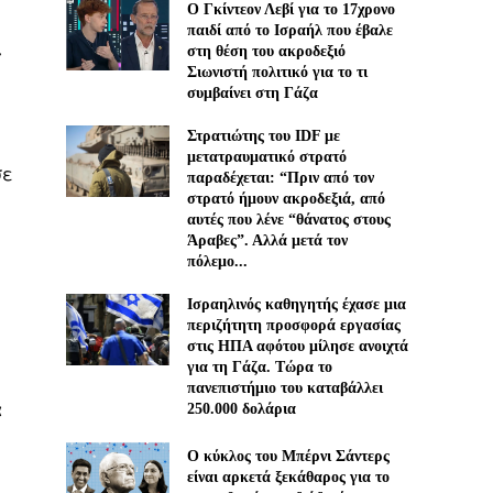
Ο Γκίντεον Λεβί για το 17χρονο
παιδί από το Ισραήλ που έβαλε
στη θέση του ακροδεξιό
α
Σιωνιστή πολιτικό για το τι
συμβαίνει στη Γάζα
Στρατιώτης του IDF με
μετατραυματικό στρατό
σε
παραδέχεται: “Πριν από τον
στρατό ήμουν ακροδεξιά, από
αυτές που λένε “θάνατος στους
Άραβες”. Αλλά μετά τον
πόλεμο...
Ισραηλινός καθηγητής έχασε μια
περιζήτητη προσφορά εργασίας
στις ΗΠΑ αφότου μίλησε ανοιχτά
για τη Γάζα. Τώρα το
πανεπιστήμιο του καταβάλλει
α
250.000 δολάρια
Ο κύκλος του Μπέρνι Σάντερς
είναι αρκετά ξεκάθαρος για το