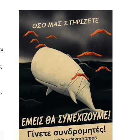
ών
ς
;