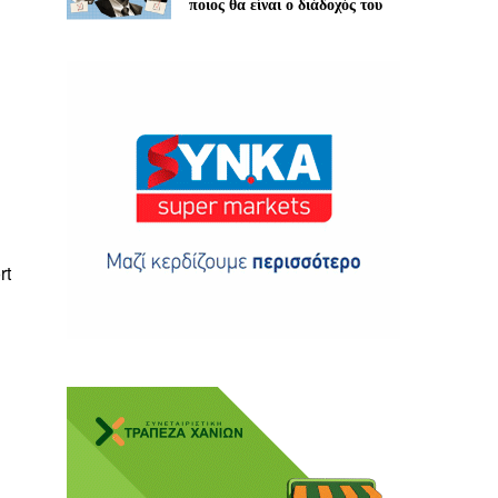
ποιος θα είναι ο διάδοχός του
ης
rt
 δωρεά