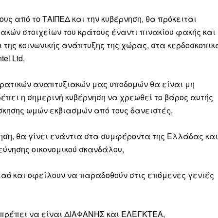
ους από το ΤΑΙΠΕΔ και την κυβέρνηση, θα πρόκειται
ακών στοιχείων του κράτους έναντι πινακίου φακής και
 της κοινωνικής ανάπτυξης της χώρας, στα κερδοσκοπικ
ληρώσουν. Και το σεβόμαστε.
el Ltd,
η οικονομική κατάσταση, συνέχισε να μας διαβάζεις δωρεάν.
 κρατικών αναπτυξιακών μας υποδομών θα είναι μη
για όλους.
έπει η σημερινή κυβέρνηση να χρεωθεί το βάρος αυτής
έ μας σήμερα. Ορίστε δύο καλοί λόγοι για να το κάνεις:
άσκησης ωμών εκβιασμών από τους δανειστές,
σχύει άμεσα την ποιότητα και την ανεξαρτησία της δημοσιογρ
ίηση, θα γίνει ενάντια στα συμφέροντα της Ελλάδας και
 από έναν καφέ και η διαδικασία διαρκεί λιγότερο από 1 λεπτό
εύνησης οικονομικού σκανδάλου,
ις συνδρομητής ή δωρητής.
λαό και οφείλουν να παραδοθούν στις επόμενες γενιές
Γίνε συνδρομητής
Σας ευχαριστούμε θερμά.
ς πρέπει να είναι ΔΙΑΦΑΝΗΣ και ΕΛΕΓΚΤΕΑ,