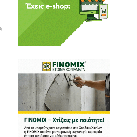
ά
 Η ενημέρωση πρέπει να
αφίας μας.
.