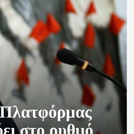
 Πλατφόρμας
ει στο ρυθμό