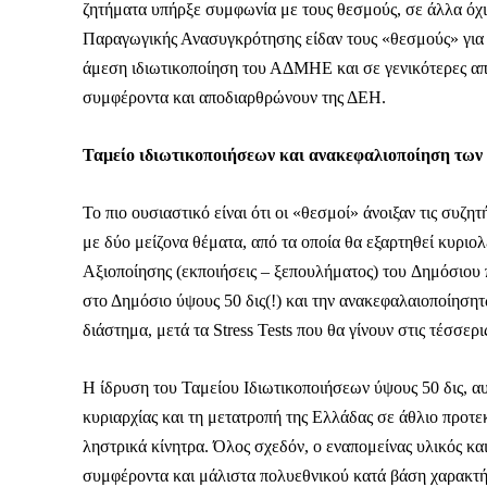
ζητήματα υπήρξε συμφωνία με τους θεσμούς, σε άλλα όχι»
Παραγωγικής Ανασυγκρότησης είδαν τους «θεσμούς» για
άμεση ιδιωτικοποίηση του ΑΔΜΗΕ και σε γενικότερες απο
συμφέροντα και αποδιαρθρώνουν της ΔΕΗ.
Δεν μπορούν όλοι να π
Ταμείο ιδιωτικοποιήσεων και ανακεφαλιοποίηση των
Αν βρίσκεσαι σε δύσκολ
παραμένει προσβάσιμη 
Το πιο ουσιαστικό είναι ότι οι «θεσμοί» άνοιξαν τις συζ
Αν όμως μπορείς, στήριξ
με δύο μείζονα θέματα, από τα οποία θα εξαρτηθεί κυριο
Αξιοποίησης (εκποιήσεις – ξεπουλήματος) του Δημόσιου 
Η στήριξή σου ενι
στο Δημόσιο ύψους 50 δις(!) και την ανακεφαλαιοποίηση
Κοστίζει λιγότερο
διάστημα, μετά τα Stress Tests που θα γίνουν στις τέσσερ
Επίλεξε σήμερα να γίνε
Η ίδρυση του Ταμείου Ιδιωτικοποιήσεων ύψους 50 δις, αυ
κυριαρχίας και τη μετατροπή της Ελλάδας σε άθλιο προ
ληστρικά κίνητρα. Όλος σχεδόν, ο εναπομείνας υλικός κα
συμφέροντα και μάλιστα πολυεθνικού κατά βάση χαρακτήρ