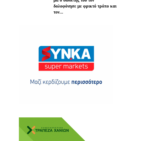
μα ο υιοθέτης του τον
δολοφόνησε με φρικτό τρόπο και
τον...
ης
 δωρεά