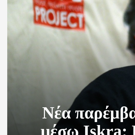
Νέα παρέμβ
μέσω Iskra: