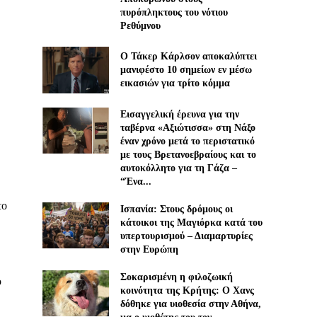
πυρόπληκτους του νότιου
Ρεθύμνου
Ο Τάκερ Κάρλσον αποκαλύπτει
μανιφέστο 10 σημείων εν μέσω
εικασιών για τρίτο κόμμα
Εισαγγελική έρευνα για την
ταβέρνα «Αξιώτισσα» στη Νάξο
έναν χρόνο μετά το περιστατικό
με τους Βρετανοεβραίους και το
αυτοκόλλητο για τη Γάζα –
“Ένα...
το
Ισπανία: Στους δρόμους οι
κάτοικοι της Μαγιόρκα κατά του
υπερτουρισμού – Διαμαρτυρίες
στην Ευρώπη
Σοκαρισμένη η φιλοζωική
ο
κοινότητα της Κρήτης: Ο Χανς
δόθηκε για υιοθεσία στην Αθήνα,