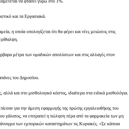
Μαχητική
αναμένεται να φτάσει γύρω στο 1%.
ίδα
ιστικό και τα Εργασιακά.
εία, η οποία υπολογίζεται ότι θα φέρει και νέες μειώσεις στις
ερίθαλψη.
Αγώνας της Κρήτ
βάρβαρα μέτρα των ομαδικών απολύσεων και στις αλλαγές στον
Ποιοι είμαστε
Στείλτε το άρθρο σας | Κάντε μια
απάνες του Δημοσίου.
, αλλά και στο μισθολογικό κόστος, ιδιαίτερα στα ειδικά μισθολόγια.
 πίεσαν για την άμεση εφαρμογής της πρώτης εργαλειοθήκης του
 γάλατος, να επιτραπεί η πώληση πέρα από τα φαρμακεία των μη
άνοιγμα των εμπορικών καταστημάτων τις Κυριακές. «Σε κάποια
ΙΤΕ