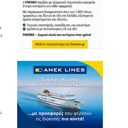
ο
με
ς,