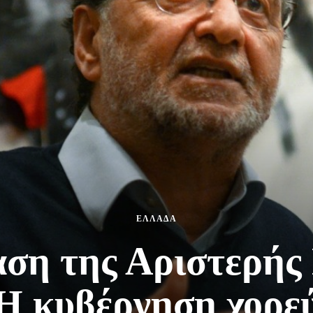
ΕΛΛΑΔΑ
αση της Αριστερής
 Η κυβέρνηση χορεύ