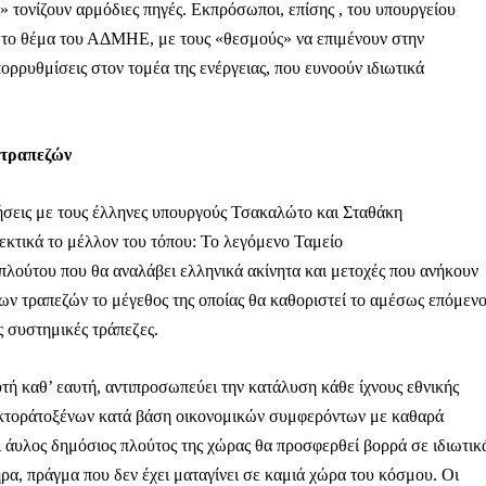
 τονίζουν αρμόδιες πηγές. Εκπρόσωποι, επίσης , του υπουργείου
 το θέμα του ΑΔΜΗΕ, με τους «θεσμούς» να επιμένουν στην
ρρυθμίσεις στον τομέα της ενέργειας, που ευνοούν ιδιωτικά
ληρώσουν. Και το σεβόμαστε.
 τραπεζών
η οικονομική κατάσταση, συνέχισε να μας διαβάζεις δωρεάν.
για όλους.
ητήσεις με τους έλληνες υπουργούς Τσακαλώτο και Σταθάκη
έ μας σήμερα. Ορίστε δύο καλοί λόγοι για να το κάνεις:
λεκτικά το μέλλον του τόπου: To λεγόμενο Ταμείο
πλούτου που θα αναλάβει ελληνικά ακίνητα και μετοχές που ανήκουν
σχύει άμεσα την ποιότητα και την ανεξαρτησία της δημοσιογρ
των τραπεζών το μέγεθος της οποίας θα καθοριστεί το αμέσως επόμεν
 από έναν καφέ και η διαδικασία διαρκεί λιγότερο από 1 λεπτό
ις συστημικές τράπεζες.
ις συνδρομητής ή δωρητής.
τή καθ’ εαυτή, αντιπροσωπεύει την κατάλυση κάθε ίχνους εθνικής
Γίνε συνδρομητής
τεκτοράτοξένων κατά βάση οικονομικών συμφερόντων με καθαρά
ι άυλος δημόσιος πλούτος της χώρας θα προσφερθεί βορρά σε ιδιωτικ
Σας ευχαριστούμε θερμά.
α, πράγμα που δεν έχει ματαγίνει σε καμιά χώρα του κόσμου. Οι