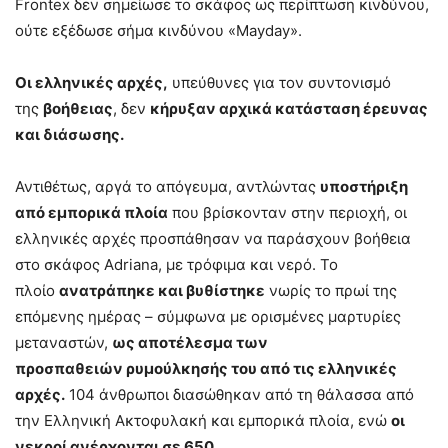
Frontex δεν σημείωσε το σκάφος ως περίπτωση κινδύνου,
ούτε εξέδωσε σήμα κινδύνου «Mayday».
Οι ελληνικές αρχές,
υπεύθυνες για τον συντονισμό
της
βοήθειας
, δεν
κήρυξαν αρχικά κατάσταση έρευνας
και διάσωσης.
Αντιθέτως, αργά το απόγευμα, αντλώντας
υποστήριξη
από εμπορικά πλοία
που βρίσκονταν στην περιοχή, οι
ελληνικές αρχές προσπάθησαν να παράσχουν βοήθεια
στο σκάφος Adriana, με τρόφιμα και νερό. Το
πλοίο
ανατράπηκε και βυθίστηκε
νωρίς το πρωί της
επόμενης ημέρας – σύμφωνα με ορισμένες μαρτυρίες
μεταναστών,
ως αποτέλεσμα των
προσπαθειών ρυμούλκησής του από τις ελληνικές
αρχές.
104 άνθρωποι διασώθηκαν από τη θάλασσα από
την Ελληνική Ακτοφυλακή και εμπορικά πλοία, ενώ
οι
νεκροί ανέρχονται σε 650.