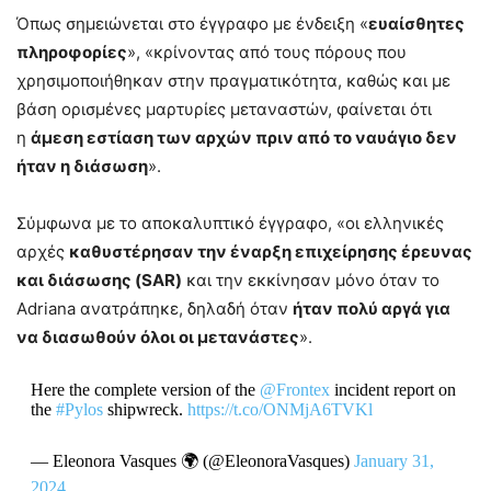
Όπως σημειώνεται στο έγγραφο με ένδειξη «
ευαίσθητες
πληροφορίες
», «κρίνοντας από τους πόρους που
χρησιμοποιήθηκαν στην πραγματικότητα, καθώς και με
βάση ορισμένες μαρτυρίες μεταναστών, φαίνεται ότι
η
άμεση εστίαση των αρχών πριν από το ναυάγιο δεν
ήταν η διάσωση
».
Σύμφωνα με το αποκαλυπτικό έγγραφο, «οι ελληνικές
αρχές
καθυστέρησαν την έναρξη επιχείρησης έρευνας
και διάσωσης (SAR)
και την εκκίνησαν μόνο όταν το
Adriana ανατράπηκε, δηλαδή όταν
ήταν πολύ αργά για
να διασωθούν όλοι οι μετανάστες
».
Here the complete version of the
@Frontex
incident report on
the
#Pylos
shipwreck.
https://t.co/ONMjA6TVKl
— Eleonora Vasques 🌍 (@EleonoraVasques)
January 31,
2024