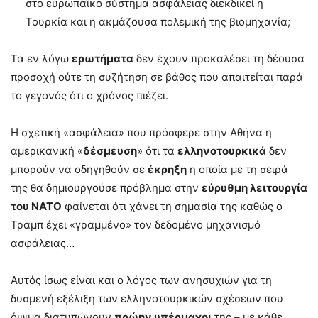
στο ευρωπαϊκό σύστημα ασφάλειας διεκδικεί η
Τουρκία και η ακμάζουσα πολεμική της βιομηχανία;
Τα εν λόγω
ερωτήματα
δεν έχουν προκαλέσει τη δέουσα
προσοχή ούτε τη συζήτηση σε βάθος που απαιτείται παρά
το γεγονός ότι ο χρόνος πιέζει.
Η σχετική «ασφάλεια» που πρόσφερε στην Αθήνα η
αμερικανική «
δέσμευση
» ότι τα
ελληνοτουρκικά
δεν
μπορούν να οδηγηθούν σε
έκρηξη
η οποία με τη σειρά
της θα δημιουργούσε πρόβλημα στην
εύρυθμη λειτουργία
του ΝΑΤΟ
φαίνεται ότι χάνει τη σημασία της καθώς ο
Τραμπ έχει «γραμμένο» τον δεδομένο μηχανισμό
ασφάλειας…
Αυτός ίσως είναι και ο λόγος των ανησυχιών για τη
δυσμενή εξέλιξη των ελληνοτουρκικών σχέσεων που
όψιμα διατυπώνουν
πρώην υπέρμαχοι
της – με κάθε