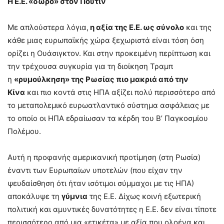
Η Ε.Ε. «δώρο» στον Πούτιν
Με απλούστερα λόγια,
η αξία της Ε.Ε. ως σύνολο
και της
κάθε μιας ευρωπαϊκής χώρα ξεχωριστά είναι τόση όση
ορίζει η Ουάσιγκτον. Και στην προκειμένη περίπτωση και
την τρέχουσα συγκυρία για τη διοίκηση Τραμπ
η
«ρυμούλκηση» της Ρωσίας πιο μακριά από την
Κίνα
και πιο κοντά στις ΗΠΑ αξίζει πολύ περισσότερο από
το μεταπολεμικό ευρωατλαντικό σύστημα ασφάλειας με
το οποίο οι ΗΠΑ εδραίωσαν τα κέρδη του Β’ Παγκοσμίου
Πολέμου.
Αυτή η προφανής αμερικανική προτίμηση (στη Ρωσία)
έναντι των Ευρωπαίων υποτελών (που είχαν την
ψευδαίσθηση ότι ήταν ισότιμοι σύμμαχοι με τις ΗΠΑ)
αποκάλυψε τη
γύμνια
της Ε.Ε. Δίχως κοινή εξωτερική
πολιτική και αμυντικές δυνατότητες η Ε.Ε. δεν είναι τίποτε
περισσότερο από μια «ετικέτα» με αξία που ολοένα και