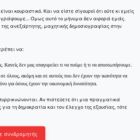
ναι κουραστικό. Και να είστε σίγουροί ότι ούτε κι εμείς
 γράφουμε... Όμως αυτό το μήνυμα δεν αφορά εμάς.
η της ανεξάρτητης, μαχητικής δημοσιογραφίας στην
ηνύματα μπορεί να είναι κουραστικό. Και να είστε σίγουροί ότ
ίστηση από το να τα γράφουμε... Όμως αυτό το μήνυμα δεν 
 επιβίωση της ανεξάρτητης, μαχητικής δημοσιογραφίας στην K
τρέπει να:
αντική γιατί μας επιτρέπει να:
ς. Κανείς δεν μας υπαγορεύει τι να πούμε ή τι να αποσιωπήσουμε.
ζ χωρίς φόβο και εξαρτήσεις. Κανείς δεν μας υπαγορεύει τι ν
ε όλους, ακόμη και σε αυτούς που δεν έχουν την ικανότητα να
νο για όσους έχουν την οικονομική δυνατότητα.
σιογραφία μας προσβάσιμη σε όλους, ακόμη και σε αυτούς που
ώσουν. Χωρίς paywall, χωρίς προνόμια μόνο για όσους έχουν τη
συρρικνώνονται. Αν πιστεύετε ότι μια πραγματικά
τι τα έσοδα διαρκώς συρρικνώνονται. Αν πιστεύετε ότι μια π
για τη δημοκρατία και τον έλεγχο της εξουσίας, τότε
 σημασίας για τη δημοκρατία και τον έλεγχο της εξουσίας, τ
ε συνδρομητής
Γίνε συνδρομητής