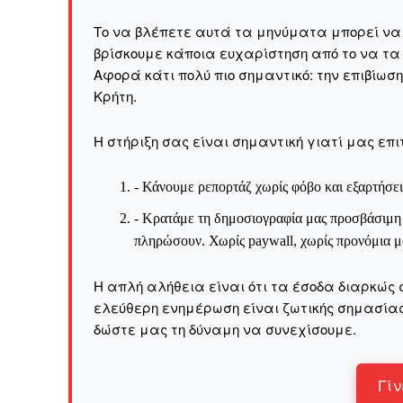
Το να βλέπετε αυτά τα μηνύματα μπορεί να εί
βρίσκουμε κάποια ευχαρίστηση από το να τα
Το ξέρουμε…
Αφορά κάτι πολύ πιο σημαντικό: την επιβίωσ
Το να βλέπετε αυτά τα μ
Kρήτη.
βρίσκουμε κάποια ευχαρ
πολύ πιο σημαντικό: την
Η στήριξη σας είναι σημαντική γιατί μας επι
Η στήριξη σας είναι σημ
- Κάνουμε ρεπορτάζ χωρίς φόβο και εξαρτήσει
- Κάνουμε ρεπορτά
αποσιωπήσουμε.
- Κρατάμε τη δημοσιογραφία μας προσβάσιμη σ
πληρώσουν. Χωρίς paywall, χωρίς προνόμια μό
- Κρατάμε τη δημο
ικανότητα να πληρ
Η απλή αλήθεια είναι ότι τα έσοδα διαρκώς 
Η απλή αλήθεια είναι ό
ελεύθερη ενημέρωση είναι ζωτικής σημασίας 
ενημέρωση είναι ζωτικής
δώστε μας τη δύναμη να συνεχίσουμε.
να συνεχίσουμε.
Γίν