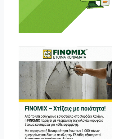
ι ούτε κι εμείς
αφορά εμάς. Αφορά κάτι
ρήτη.
α πούμε ή τι να
 δεν έχουν την
ν οικονομική δυνατότητα.
ραγματικά ελεύθερη
ότε δώστε μας τη δύναμη