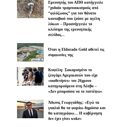
Ερευνητής του ΑΠΘ κατήγγειλε
“χυδαίο τραμπουκισμούς από
“φιλόζωους” για τον θάνατο
κουταβιού που ζούσε με αγέλη
λύκων – Προανήγγειλε το
κλείσιμο της ερευνητικής
σελίδας...
Όταν η Eldorado Gold αθετεί τις
συμφωνίες της
Κυψέλη: Σοκαρισμένο το
ζευγάρι Αμερικανών που είχε
«υιοθετήσει» τον 26χρονο
κατηγορούμενο στη Λέσβο –
«Δεν μπορούσα να το πιστέψω»
Άδωνις Γεωργιάδης: «Εγώ τα
γυαλιά θα τα φοράω δημόσια και
θα καταγράφω… Η κυβέρνηση
δεν έχει γίνει woke»