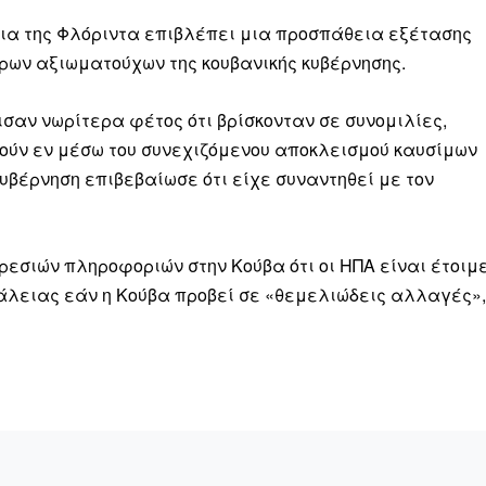
εια της Φλόριντα επιβλέπει μια προσπάθεια εξέτασης
ρων αξιωματούχων της κουβανικής κυβέρνησης.
σαν νωρίτερα φέτος ότι βρίσκονταν σε συνομιλίες,
Αγώνας της Κρήτ
ύν εν μέσω του συνεχιζόμενου αποκλεισμού καυσίμων
 κυβέρνηση επιβεβαίωσε ότι είχε συναντηθεί με τον
Ποιοι είμαστε
Στείλτε το άρθρο σας | Κάντε μια
εσιών πληροφοριών στην Κούβα ότι οι ΗΠΑ είναι έτοιμ
άλειας εάν η Κούβα προβεί σε «θεμελιώδεις αλλαγές»,
ΙΤΕ