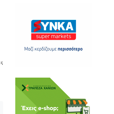
ης
 δωρεά
ες