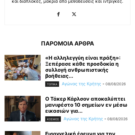
και διαπλοκές, μακριά από μεθοδεύσεις και ίντριγκες.
ΠΑΡΟΜΟΙΑ ΑΡΘΡΑ
«Η αλληλεγγύη είναι πράξη»:
Ξεπέρασε κάθε προσδοκία η
συλλογή ανθρωπιστικής
βοήθειας...
Αγώνας της Κρήτης
-
08/08/2026
ΤΟΠΙΚΑ
Ο Τάκερ Κάρλσον αποκαλύπτει
μανιφέστο 10 σημείων εν μέσω
εικασιών για...
Αγώνας της Κρήτης
-
08/08/2026
ΚΟΣΜΟΣ
Εισαγγελική έρευνα για την