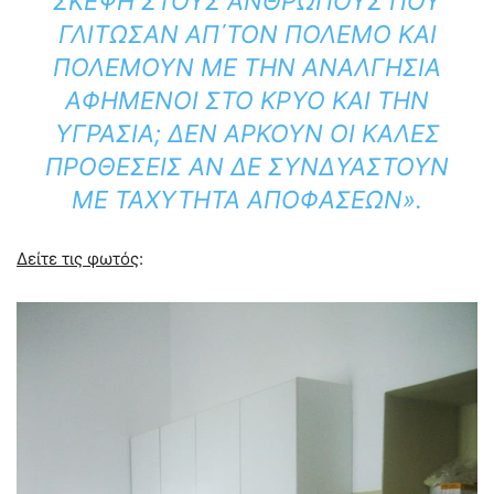
ΣΚΈΨΗ ΣΤΟΥΣ ΑΝΘΡΏΠΟΥΣ ΠΟΥ
ΓΛΊΤΩΣΑΝ ΑΠ΄ΤΟΝ ΠΌΛΕΜΟ ΚΑΙ
ΠΟΛΕΜΟΎΝ ΜΕ ΤΗΝ ΑΝΑΛΓΗΣΊΑ
ΑΦΗΜΈΝΟΙ ΣΤΟ ΚΡΎΟ ΚΑΙ ΤΗΝ
ΥΓΡΑΣΊΑ; ΔΕΝ ΑΡΚΟΎΝ ΟΙ ΚΑΛΈΣ
ΠΡΟΘΈΣΕΙΣ ΑΝ ΔΕ ΣΥΝΔΥΑΣΤΟΎΝ
ΜΕ ΤΑΧΎΤΗΤΑ ΑΠΟΦΆΣΕΩΝ».
Δείτε τις φωτός
: