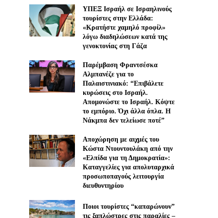
ΥΠΕΞ Ισραήλ σε Ισραηλινούς
τουρίστες στην Ελλάδα:
«Κρατήστε χαμηλό προφίλ»
λόγω διαδηλώσεων κατά της
γενοκτονίας στη Γάζα
Παρέμβαση Φραντσέσκα
Αλμπανέζε για το
Παλαιστινιακό: “Επιβάλετε
κυρώσεις στο Ισραήλ.
Απομονώστε το Ισραήλ. Κόψτε
το εμπόριο. Όχι άλλα όπλα. Η
Νάκμπα δεν τελείωσε ποτέ”
Αποχώρηση με αιχμές του
Κώστα Ντουντουλάκη από την
«Ελπίδα για τη Δημοκρατία»:
Καταγγελίες για απολυταρχικά
προσωποπαγούς λειτουργία
διευθυντηρίου
Ποιοι τουρίστες “καπαρώνουν”
τις ξαπλώστρες στις παραλίες –