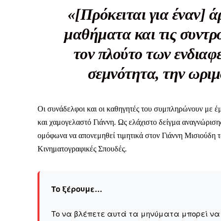
«[Πρόκειται για έναν] 
Το ξέρουμε…
μαθήματα και τις συντρο
Το να βλέπετε αυτά τα μ
τον πλούτο των ενδιαφ
βρίσκουμε κάποια ευχαρ
σεμνότητα, την ωριμ
πολύ πιο σημαντικό: την
Η στήριξη σας είναι σημ
- Κάνουμε ρεπορτά
Οι συνάδελφοι και οι καθηγητές του συμπληρώνουν με έμφ
αποσιωπήσουμε.
και χαμογελαστό Γιάννη. Ως ελάχιστο δείγμα αναγνώριση
- Κρατάμε τη δημο
ομόφωνα να απονεμηθεί τιμητικά στον Γιάννη Μισιούδη 
ικανότητα να πληρ
Κινηματογραφικές Σπουδές.
Η απλή αλήθεια είναι ό
ενημέρωση είναι ζωτικής
να συνεχίσουμε.
Το ξέρουμε…
Το να βλέπετε αυτά τα μηνύματα μπορεί να εί