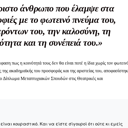
άριστο άνθρωπο που έλαμψε στα
φιές με το φωτεινό πνεύμα του,
ηνύματα μπορεί να είναι κουραστικό. Και να είστε σίγουροί ότ
ερόντων του, την καλοσύνη, τη
ίστηση από το να τα γράφουμε... Όμως αυτό το μήνυμα δεν 
ότητα και τη συνέπειά του.»
 επιβίωση της ανεξάρτητης, μαχητικής δημοσιογραφίας στην K
αντική γιατί μας επιτρέπει να:
ζ χωρίς φόβο και εξαρτήσεις. Κανείς δεν μας υπαγορεύει τι ν
αση πως η κοινότητά τους δεν θα είναι ποτέ η ίδια χωρίς τον φωτειν
ς της ακαδημαϊκής του προσφοράς και της αριστείας του, αποφασίστη
σιογραφία μας προσβάσιμη σε όλους, ακόμη και σε αυτούς που
το Δίπλωμα Μεταπτυχιακών Σπουδών στις Θεατρικές και
ώσουν. Χωρίς paywall, χωρίς προνόμια μόνο για όσους έχουν τη
τι τα έσοδα διαρκώς συρρικνώνονται. Αν πιστεύετε ότι μια π
 σημασίας για τη δημοκρατία και τον έλεγχο της εξουσίας, τ
ναι κουραστικό. Και να είστε σίγουροί ότι ούτε κι εμείς
Γίνε συνδρομητής