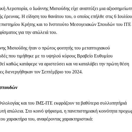
κή Αεροπορία, ο Ιωάννης Μισιούδης είχε αναπτύξει μια αξιοσημείωτ
 έρευνας. Η είδηση του θανάτου του, ο οποίος επήλθε στις 6 Ιουλίου
επιστημίου Κρήτης και το Ινστιτούτο Μεσογειακών Σπουδών του ΙΤΕ
ίσματος για την απώλειά του.
Αγώνας της Κρήτ
ννης Μισιούδης ήταν ο πρώτος φοιτητής του μεταπτυχιακού
Ποιοι είμαστε
υδές που τιμήθηκε με το υψηλού κύρους Βραβείο Ευθυμίου
Στείλτε το άρθρο σας | Κάντε μια
εί καθώς κατάφερε να αριστεύσει και να καταλάβει την πρώτη θέση
ίες διενεργήθηκαν τον Σεπτέμβριο του 2024.
 σπουδών
 Φιλολογίας και του ΙΜΣ-ΙΤΕ εκφράζουν τα βαθύτερα συλλυπητήριά
αυτή απώλεια. Στο κοινό ψήφισμα, η πανεπιστημιακή κοινότητα προχω
ΙΤΕ
του χαρακτήρα του, αναφέροντας χαρακτηριστικά: