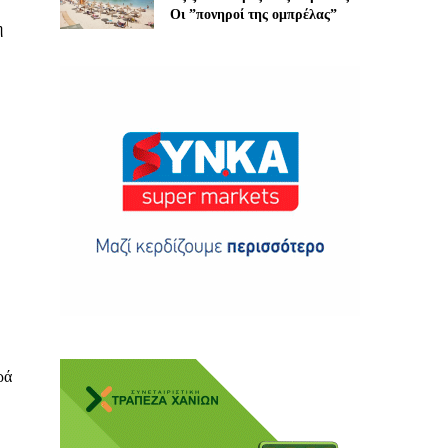
Οι ”πονηροί της ομπρέλας”
η
ης
 δωρεά
ρά