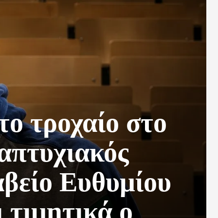
το τροχαίο στο
απτυχιακός
αβείο Ευθυμίου
 τιμητικά ο