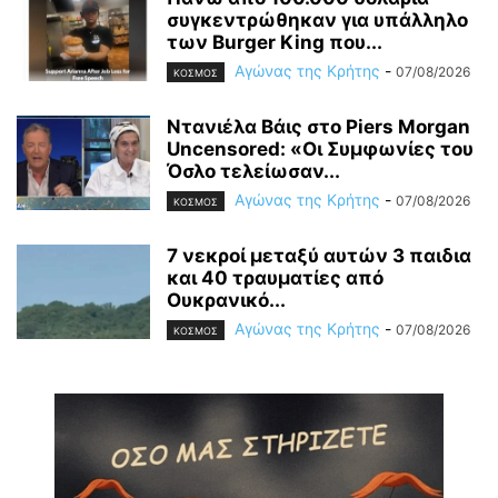
συγκεντρώθηκαν για υπάλληλο
των Burger King που...
Αγώνας της Κρήτης
-
07/08/2026
ΚΟΣΜΟΣ
Ντανιέλα Βάις στο Piers Morgan
Uncensored: «Οι Συμφωνίες του
Όσλο τελείωσαν...
Αγώνας της Κρήτης
-
07/08/2026
ΚΟΣΜΟΣ
7 νεκροί μεταξύ αυτών 3 παιδια
και 40 τραυματίες από
Ουκρανικό...
Αγώνας της Κρήτης
-
07/08/2026
ΚΟΣΜΟΣ