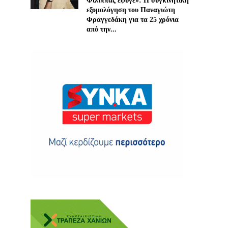
Φίλιππας έφυγε»: Η συγκινητική
εξομολόγηση του Παναγιώτη
Φραγγεδάκη για τα 25 χρόνια
από την...
ης
 δωρεά