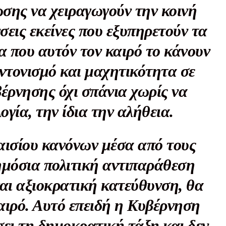
σης να χειραγωγούν την κοινή
σεις εκείνες που εξυπηρετούν τα
 που αυτόν τον καιρό το κάνουν
Αγώνας της Κρήτ
υντονισμό και μαχητικότητα σε
έρνησης όχι σπάνια χωρίς να
Ποιοι είμαστε
Στείλτε το άρθρο σας | Κάντε μια
ογία, την ίδια την αλήθεια.
ισίου κανόνων μέσα από τους
δημόσια πολιτική αντιπαράθεση
αι αξιοκρατική κατεύθυνση, θα
ΙΤΕ
καιρό. Αυτό επειδή η Κυβέρνηση
ει τη δημοκρατική τάξη και δεν