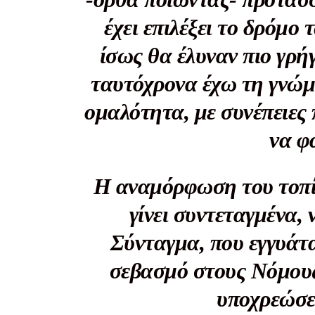
έχει επιλέξει το δρόμο
Το ξέρουμε…
ίσως θα έλυναν πιο γρ
Το να βλέπετε αυτά τα μ
ταυτόχρονα έχω τη γνώμ
βρίσκουμε κάποια ευχαρ
πολύ πιο σημαντικό: την
ομαλότητα, με συνέπειες
Η στήριξη σας είναι σημ
να φ
- Κάνουμε ρεπορτά
αποσιωπήσουμε.
Η αναμόρφωση του τοπί
- Κρατάμε τη δημο
ικανότητα να πληρ
γίνει συντεταγμένα, 
Η απλή αλήθεια είναι ό
Σύνταγμα, που εγγυάτα
ενημέρωση είναι ζωτικής
σεβασμό στους Νόμους 
να συνεχίσουμε.
υποχρεώσε