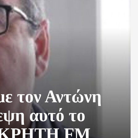
με τον Αντώνη
ψη αυτό το
ον KPHTH FM