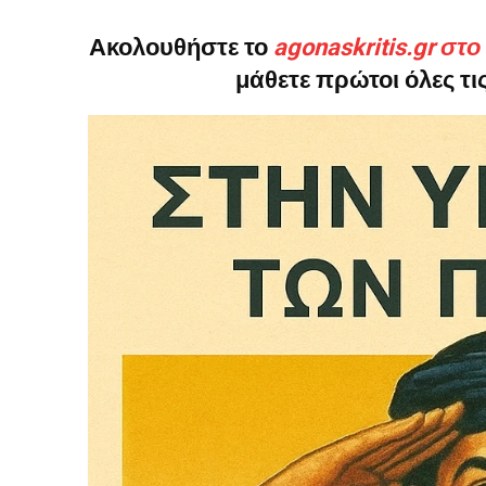
Ακολουθήστε το
agonaskritis.gr στ
Το ξέρουμε…
μάθετε πρώτοι όλες τις
Το να βλέπετε αυτά τα μ
βρίσκουμε κάποια ευχαρ
πολύ πιο σημαντικό: την
Η στήριξη σας είναι σημ
- Κάνουμε ρεπορτά
αποσιωπήσουμε.
- Κρατάμε τη δημο
ικανότητα να πληρ
Η απλή αλήθεια είναι ό
ενημέρωση είναι ζωτικής
να συνεχίσουμε.