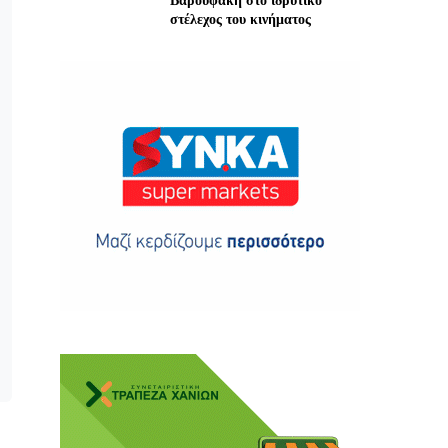
Βαρουφάκη στο ιδρυτικό
στέλεχος του κινήματος
ης
 δωρεά