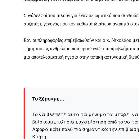
Συνάδελφοί του μιλούν για έναν αξιωματικό που συνδυάζε
συζητάει, γεγονός που τον καθιστά ιδιαίτερα αγαπητό στο
Εάν οι πληροφορίες επιβεβαιωθούν και ο κ. Νικολάου μετα
φήμη του ως ανθρώπου που προσεγγίζει τα προβλήματα μ
μια αποτελεσματική ηγεσία στην τοπική αστυνομική διεύ
Το ξέρουμε…
Το να βλέπετε αυτά τα μηνύματα μπορεί να εί
βρίσκουμε κάποια ευχαρίστηση από το να τα
Καθημερινή 
Αφορά κάτι πολύ πιο σημαντικό: την επιβίωσ
Εφημερ
Kρήτη.