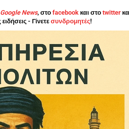
ο Google News
, στο
facebook
και στο
twitter
κα
 ειδήσεις - Γίνετε
συνδρομητές
!
ηνύματα μπορεί να είναι κουραστικό. Και να είστε σίγουροί ότ
ίστηση από το να τα γράφουμε... Όμως αυτό το μήνυμα δεν 
 επιβίωση της ανεξάρτητης, μαχητικής δημοσιογραφίας στην K
αντική γιατί μας επιτρέπει να:
ζ χωρίς φόβο και εξαρτήσεις. Κανείς δεν μας υπαγορεύει τι ν
σιογραφία μας προσβάσιμη σε όλους, ακόμη και σε αυτούς που
ώσουν. Χωρίς paywall, χωρίς προνόμια μόνο για όσους έχουν τη
τι τα έσοδα διαρκώς συρρικνώνονται. Αν πιστεύετε ότι μια π
 σημασίας για τη δημοκρατία και τον έλεγχο της εξουσίας, τ
Γίνε συνδρομητής