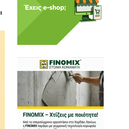
ι
ι ούτε κι εμείς
αφορά εμάς. Αφορά κάτι
ρήτη.
α πούμε ή τι να
 δεν έχουν την
ν οικονομική δυνατότητα.
ραγματικά ελεύθερη
ότε δώστε μας τη δύναμη