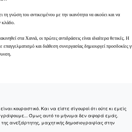
ι τη γνώση του αντικειμένου με την ικανότητα να ακούει και να
ν κλάδο.
κινηθεί στα Χανιά, οι πρώτες αντιδράσεις είναι ιδιαίτερα θετικές. Η
ε επαγγελματισμό και διάθεση συνεργασίας δημιουργεί προσδοκίες γ
θυνση.
ναι κουραστικό. Και να είστε σίγουροί ότι ούτε κι εμείς
 γράφουμε... Όμως αυτό το μήνυμα δεν αφορά εμάς.
Μαχητική
η της ανεξάρτητης, μαχητικής δημοσιογραφίας στην
ίδα