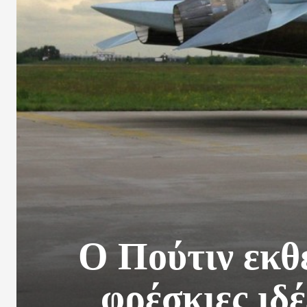
Ο Πούτιν εκθ
φρέσκιες ιδέ