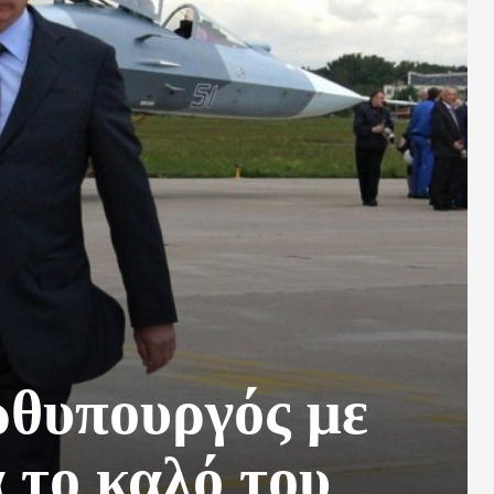
ωθυπουργός με
α το καλό του