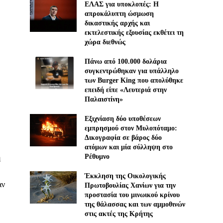
ΕΛΑΣ για υποκλοπές: H
απροκάλυπτη ώσμωση
δικαστικής αρχής και
εκτελεστικής εξουσίας εκθέτει τη
χώρα διεθνώς
Πάνω από 100.000 δολάρια
συγκεντρώθηκαν για υπάλληλο
των Burger King που απολύθηκε
επειδή είπε «Λευτεριά στην
Παλαιστίνη»
Εξιχνίαση δύο υποθέσεων
εμπρησμού στον Μυλοπόταμο:
Δικογραφία σε βάρος δύο
ατόμων και μία σύλληψη στο
Ρέθυμνο
ή
Έκκληση της Οικολογικής
αν
Πρωτοβουλίας Χανίων για την
προστασία του μινωικού κρίνου
της θάλασσας και των αμμοθινών
στις ακτές της Κρήτης