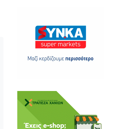
ης
 δωρεά