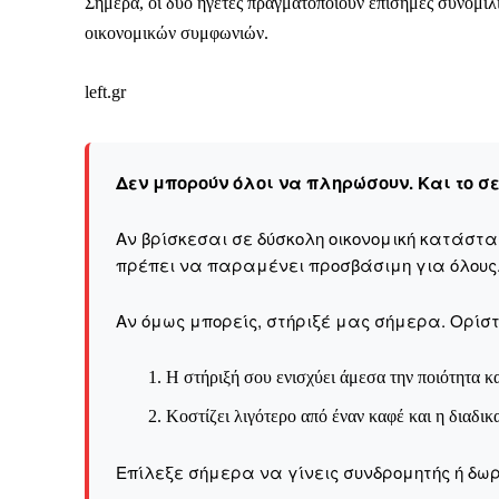
Καθημερινή 
Σήμερα, οι δύο ηγέτες πραγματοποιούν επίσημες συνομιλ
Εφημερ
οικονομικών συμφωνιών.
left.gr
Δεν μπορούν όλοι να πληρώσουν. Και το σ
Αν βρίσκεσαι σε δύσκολη οικονομική κατάστ
πρέπει να παραμένει προσβάσιμη για όλους
Αν όμως μπορείς, στήριξέ μας σήμερα. Ορίστε
Η στήριξή σου ενισχύει άμεσα την ποιότητα κα
Κοστίζει λιγότερο από έναν καφέ και η διαδικ
Επίλεξε σήμερα να γίνεις συνδρομητής ή δωρ
ΕΓΓΡΑΦΕ