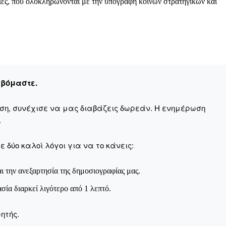
Μαχητική
ίες, που ολοκληρώνονται με την υπογραφή κοινών στρατηγικών και
ίδα
εβόμαστε.
Αγώνας της Κρήτ
αση, συνέχισε να μας διαβάζεις δωρεάν. Η ενημέρωση
.
Ποιοι είμαστε
Στείλτε το άρθρο σας | Κάντε μια
 δύο καλοί λόγοι για να το κάνεις:
ι την ανεξαρτησία της δημοσιογραφίας μας.
ασία διαρκεί λιγότερο από 1 λεπτό.
ητής.
ΙΤΕ